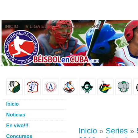
INICIO
IV LIGA ELITE
NOTICIAS
FOROS
PRONÓSTIC
Inicio
Noticias
En vivo!!!
Inicio
»
Series
»
Concursos