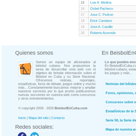
15
Luis A. Medina
16
Osbel Pacheco
17
Jose C. Psdron
18
Erick Candano
19
Jose A. Castillo
20
Roberto Acevedo
Quienes somos
En BeisbolE
Somos un equipo de aficionados al
Lo que puedes enco
béisbol cubano. Nos propusimos la
En BeisbolEnCuba.co
tarea de desarrollar esta web con el
béisbol cubano, estad
objetivo de brindar información sobre el
los juegos y más...
Béisbol en Cuba y su Serie Nacional.
Ofrecemos noticias, reportajes,
estadísticas, foros de debate, juegos online y mucho
Noticias del béisb
más... Constantemente buscamos mejorar y ampliar
nuestros servicios por lo que pronto publicaremos
Foros, opiniones, 
nuevas secciones en nuestra web como concursos
y otros entretenimientos.
Concursos sobre e
© copyright 2009 - 2026
BeisbolEnCuba.com
Estadísticas de la 
Inicio
|
Mapa del sitio
|
Contacto
Serie 50, la Serie d
Redes sociales:
Mapa de nuestra 