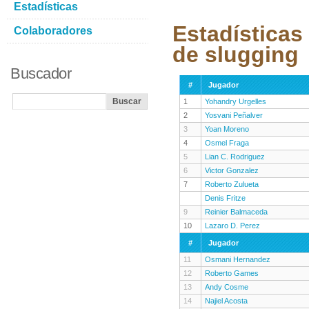
Estadísticas
Estadísticas
Colaboradores
de slugging
Buscador
#
Jugador
1
Yohandry Urgelles
2
Yosvani Peñalver
3
Yoan Moreno
4
Osmel Fraga
5
Lian C. Rodriguez
6
Victor Gonzalez
7
Roberto Zulueta
Denis Fritze
9
Reinier Balmaceda
10
Lazaro D. Perez
#
Jugador
11
Osmani Hernandez
12
Roberto Games
13
Andy Cosme
14
Najiel Acosta