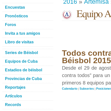
2016
»
Artemisa
Encuestas
Equipo Ar
Pronósticos
Foros
Invita a tus amigos
Libro de visitas
Todos contra
Series de Béisbol
Béisbol 201
Equipos de Cuba
Desde el 29 de agosto
Estadios de béisbol
contra todos” para un 
Provincias de Cuba
primeros 8 equipos par
Reportajes
Calendario
Subseries
Posicione
|
|
Artículos
Records