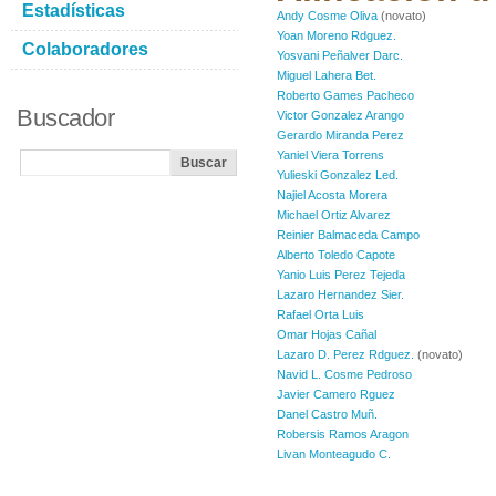
Estadísticas
Andy Cosme Oliva
(novato)
Yoan Moreno Rdguez.
Colaboradores
Yosvani Peñalver Darc.
Miguel Lahera Bet.
Roberto Games Pacheco
Buscador
Victor Gonzalez Arango
Gerardo Miranda Perez
Yaniel Viera Torrens
Yulieski Gonzalez Led.
Najiel Acosta Morera
Michael Ortiz Alvarez
Reinier Balmaceda Campo
Alberto Toledo Capote
Yanio Luis Perez Tejeda
Lazaro Hernandez Sier.
Rafael Orta Luis
Omar Hojas Cañal
Lazaro D. Perez Rdguez.
(novato)
Navid L. Cosme Pedroso
Javier Camero Rguez
Danel Castro Muñ.
Robersis Ramos Aragon
Livan Monteagudo C.