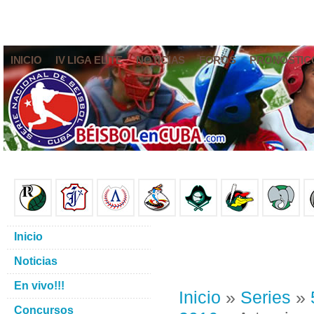
INICIO
IV LIGA ELITE
NOTICIAS
FOROS
PRONÓSTIC
Inicio
Noticias
En vivo!!!
Inicio
»
Series
»
Concursos