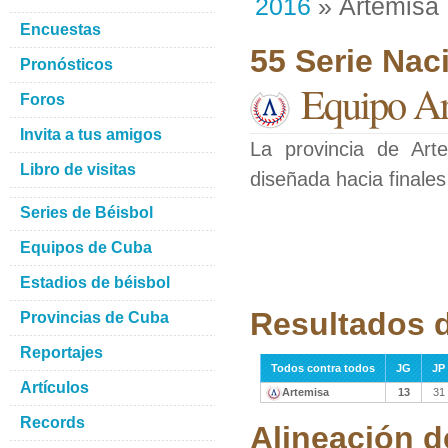
2016
» Artemisa
Encuestas
55 Serie Nac
Pronósticos
Equipo Ar
Foros
Invita a tus amigos
La provincia de Arte
Libro de visitas
diseñada hacia finales
Series de Béisbol
Equipos de Cuba
Estadios de béisbol
Resultados 
Provincias de Cuba
Reportajes
Todos contra todos
JG
JP
Artículos
Artemisa
13
31
Records
Alineación d