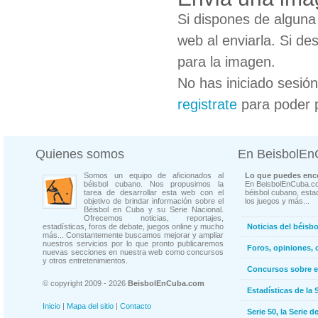
Si dispones de algun
web al enviarla. Si de
para la imagen.
No has iniciado sesió
registrate
para poder 
Quienes somos
En BeisbolE
Somos un equipo de aficionados al
Lo que puedes enco
béisbol cubano. Nos propusimos la
En BeisbolEnCuba.co
tarea de desarrollar esta web con el
béisbol cubano, estad
objetivo de brindar información sobre el
los juegos y más...
Béisbol en Cuba y su Serie Nacional.
Ofrecemos noticias, reportajes,
estadísticas, foros de debate, juegos online y mucho
Noticias del béisb
más... Constantemente buscamos mejorar y ampliar
nuestros servicios por lo que pronto publicaremos
Foros, opiniones, 
nuevas secciones en nuestra web como concursos
y otros entretenimientos.
Concursos sobre e
© copyright 2009 - 2026
BeisbolEnCuba.com
Estadísticas de la 
Inicio
|
Mapa del sitio
|
Contacto
Serie 50, la Serie d