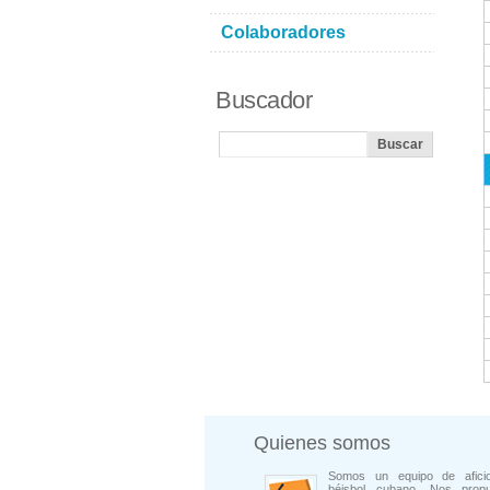
Colaboradores
Buscador
Quienes somos
Somos un equipo de afici
béisbol cubano. Nos prop