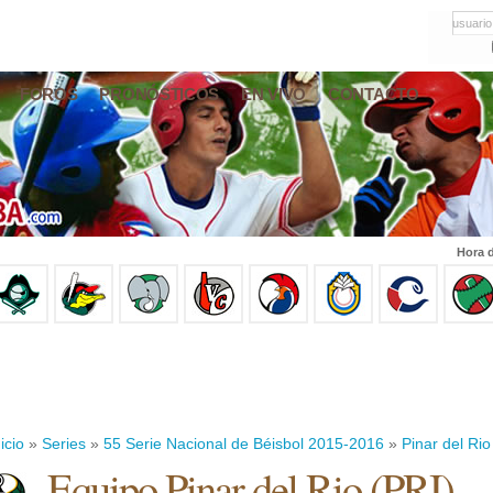
usuario
FOROS
PRONÓSTICOS
EN VIVO
CONTACTO
Hora d
icio
»
Series
»
55 Serie Nacional de Béisbol 2015-2016
»
Pinar del Rio
Equipo Pinar del Rio (PRI)