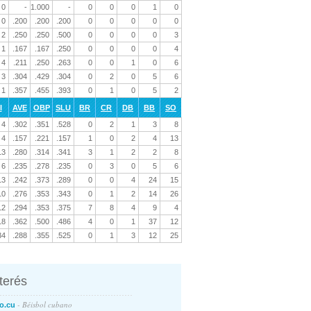
0
-
1.000
-
0
0
0
1
0
0
.200
.200
.200
0
0
0
0
0
2
.250
.250
.500
0
0
0
0
3
1
.167
.167
.250
0
0
0
0
4
4
.211
.250
.263
0
0
1
0
6
3
.304
.429
.304
0
2
0
5
6
1
.357
.455
.393
0
1
0
5
2
I
AVE
OBP
SLU
BR
CR
DB
BB
SO
4
.302
.351
.528
0
2
1
3
8
4
.157
.221
.157
1
0
2
4
13
13
.280
.314
.341
3
1
2
2
8
6
.235
.278
.235
0
3
0
5
6
13
.242
.373
.289
0
0
4
24
15
10
.276
.353
.343
0
1
2
14
26
12
.294
.353
.375
7
8
4
9
4
18
.362
.500
.486
4
0
1
37
12
34
.288
.355
.525
0
1
3
12
25
nterés
- Béisbol cubano
o.cu