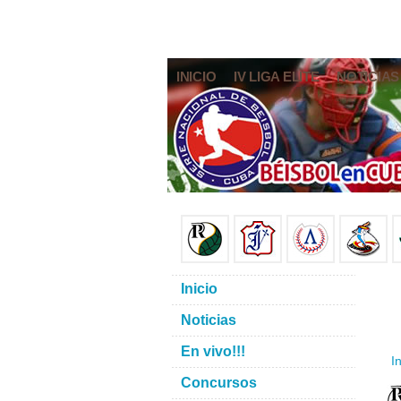
INICIO
IV LIGA ELITE
NOTICIAS
Inicio
Noticias
En vivo!!!
In
Concursos