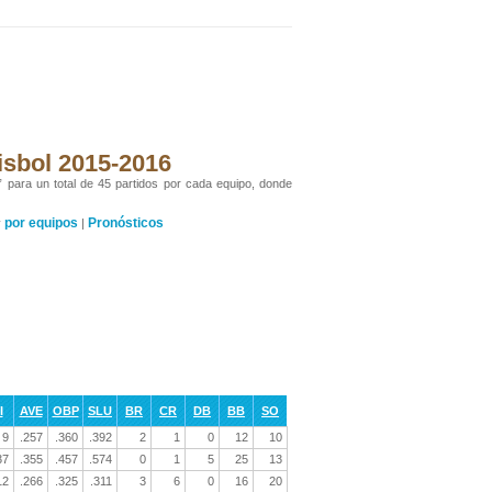
isbol 2015-2016
” para un total de 45 partidos por cada equipo, donde
por equipos
Pronósticos
y
|
I
AVE
OBP
SLU
BR
CR
DB
BB
SO
9
.257
.360
.392
2
1
0
12
10
37
.355
.457
.574
0
1
5
25
13
12
.266
.325
.311
3
6
0
16
20