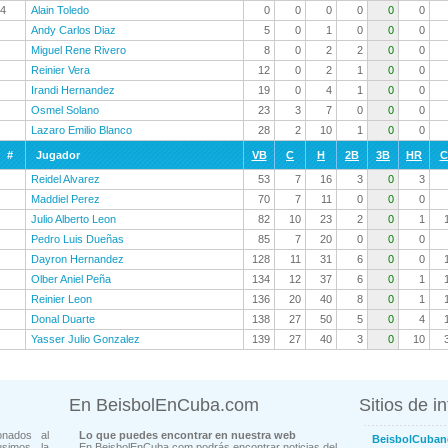
4
Alain Toledo
0
0
0
0
0
0
Andy Carlos Diaz
5
0
1
0
0
0
Miguel Rene Rivero
8
0
2
2
0
0
Reinier Vera
12
0
2
1
0
0
Irandi Hernandez
19
0
4
1
0
0
Osmel Solano
23
3
7
0
0
0
Lazaro Emilio Blanco
28
2
10
1
0
0
#
Jugador
VB
C
H
2B
3B
HR
C
Reidel Alvarez
53
7
16
3
0
3
Maddiel Perez
70
7
11
0
0
0
Julio Alberto Leon
82
10
23
2
0
1
Pedro Luis Dueñas
85
7
20
0
0
0
Dayron Hernandez
128
11
31
6
0
0
Olber Aniel Peña
134
12
37
6
0
1
Reinier Leon
136
20
40
8
0
1
Donal Duarte
138
27
50
5
0
4
Yasser Julio Gonzalez
139
27
40
3
0
10
En BeisbolEnCuba.com
Sitios de i
onados al
Lo que puedes encontrar en nuestra web
BeisbolCuban
usimos la
En BeisbolEnCuba.com podrás encontrar noticias del