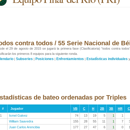
odos contra todos / 55 Serie Nacional de Bé
de el 29 de agosto de 2015 se jugará la primera fase (Clasificatoria) “todos contra todos
sificarán los primeros 8 equipos para la siguiente ronda.
lendario
Subseries
Posiciones
Enfrentamientos
Estadísticas individuales
|
|
|
|
stadísticas de bateo ordenadas por Triples
#
Jugador
VB
C
H
2B
3B
HR
C
1
Ismel Galvez
74
13
19
5
1
1
William Saavedra
155
28
55
11
1
7
Juan Carlos Arencibia
177
27
47
6
1
0