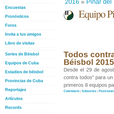
2016
»
Pinar del
Encuestas
Equipo Pin
Pronósticos
Foros
Invita a tus amigos
Libro de visitas
Todos contra
Series de Béisbol
Béisbol 201
Equipos de Cuba
Desde el 29 de agosto
Estadios de béisbol
contra todos” para un 
Provincias de Cuba
primeros 8 equipos par
Reportajes
Calendario
Subseries
Posicione
|
|
Artículos
Records