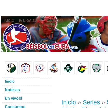
INICIO
IV LIGA ELITE
NOTICIAS
FOROS
PRONÓSTIC
Inicio
Noticias
En vivo!!!
Inicio
»
Series
»
Concursos