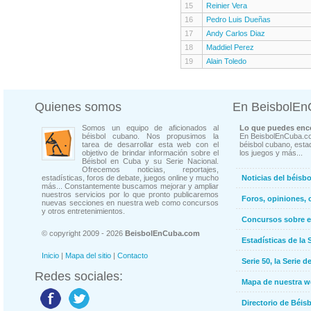
15
Reinier Vera
16
Pedro Luis Dueñas
17
Andy Carlos Diaz
18
Maddiel Perez
19
Alain Toledo
Quienes somos
En BeisbolE
Somos un equipo de aficionados al
Lo que puedes enco
béisbol cubano. Nos propusimos la
En BeisbolEnCuba.co
tarea de desarrollar esta web con el
béisbol cubano, estad
objetivo de brindar información sobre el
los juegos y más...
Béisbol en Cuba y su Serie Nacional.
Ofrecemos noticias, reportajes,
estadísticas, foros de debate, juegos online y mucho
Noticias del béisb
más... Constantemente buscamos mejorar y ampliar
nuestros servicios por lo que pronto publicaremos
Foros, opiniones, 
nuevas secciones en nuestra web como concursos
y otros entretenimientos.
Concursos sobre e
© copyright 2009 - 2026
BeisbolEnCuba.com
Estadísticas de la 
Inicio
|
Mapa del sitio
|
Contacto
Serie 50, la Serie d
Redes sociales:
Mapa de nuestra 
Directorio de Béi