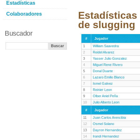
Estadísticas
Estadísticas
Colaboradores
de slugging
Buscador
#
Jugador
1
William Saavedra
2
Reidel Alvarez
3
Yasser Julio Gonzalez
4
Miguel Rene Rivero
5
Donal Duarte
6
Lazaro Emilio Blanco
7
Ismel Galvez
8
Reinier Leon
9
Olber Aniel Peña
10
Julio Alberto Leon
#
Jugador
11
Juan Carlos Arencibia
12
Osmel Solano
13
Dayron Hernandez
14
Irandi Hernandez