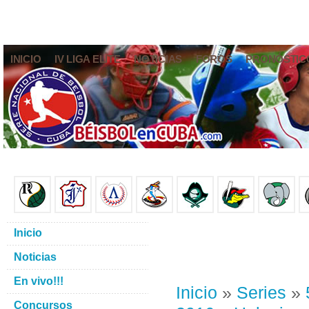
INICIO
IV LIGA ELITE
NOTICIAS
FOROS
PRONÓSTIC
Inicio
Noticias
En vivo!!!
Inicio
»
Series
»
Concursos