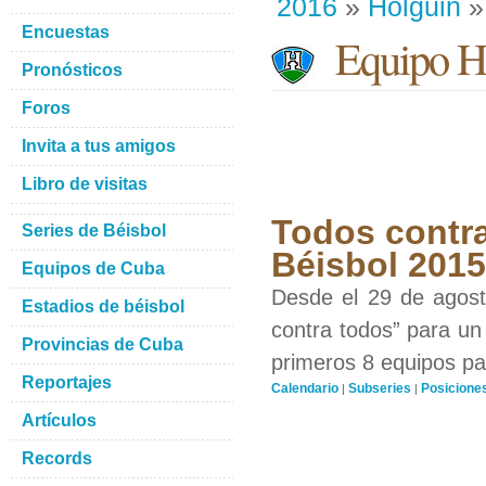
2016
»
Holguin
»
Encuestas
Equipo H
Pronósticos
Foros
Invita a tus amigos
Libro de visitas
Todos contra
Series de Béisbol
Béisbol 201
Equipos de Cuba
Desde el 29 de agosto
Estadios de béisbol
contra todos” para un 
Provincias de Cuba
primeros 8 equipos par
Reportajes
Calendario
Subseries
Posicione
|
|
Artículos
Records