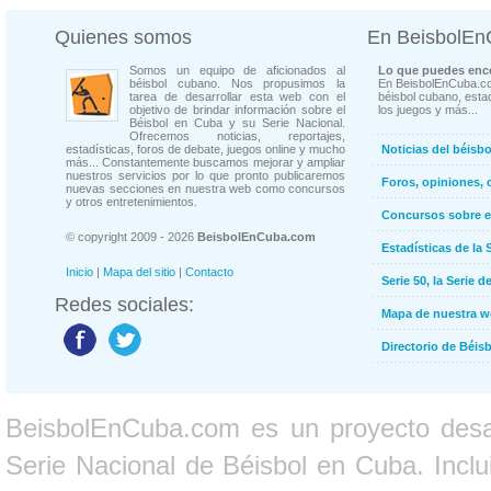
Quienes somos
En BeisbolE
Somos un equipo de aficionados al
Lo que puedes enco
béisbol cubano. Nos propusimos la
En BeisbolEnCuba.co
tarea de desarrollar esta web con el
béisbol cubano, estad
objetivo de brindar información sobre el
los juegos y más...
Béisbol en Cuba y su Serie Nacional.
Ofrecemos noticias, reportajes,
estadísticas, foros de debate, juegos online y mucho
Noticias del béisb
más... Constantemente buscamos mejorar y ampliar
nuestros servicios por lo que pronto publicaremos
Foros, opiniones, 
nuevas secciones en nuestra web como concursos
y otros entretenimientos.
Concursos sobre e
© copyright 2009 - 2026
BeisbolEnCuba.com
Estadísticas de la 
Inicio
|
Mapa del sitio
|
Contacto
Serie 50, la Serie d
Redes sociales:
Mapa de nuestra 
Directorio de Béi
BeisbolEnCuba.com es un proyecto desarr
Serie Nacional de Béisbol en Cuba. Inclui