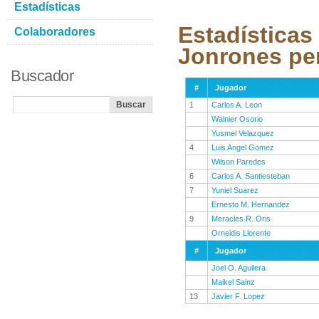
Estadísticas
Estadísticas
Colaboradores
Jonrones pe
Buscador
#
Jugador
1
Carlos A. Leon
Walnier Osorio
Yusmel Velazquez
4
Luis Angel Gomez
Wilson Paredes
6
Carlos A. Santiesteban
7
Yuniel Suarez
Ernesto M. Hernandez
9
Meracles R. Oris
Orneidis Llorente
#
Jugador
Joel O. Aguilera
Maikel Sainz
13
Javier F. Lopez