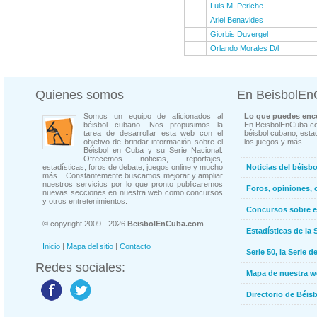
Luis M. Periche
Ariel Benavides
Giorbis Duvergel
Orlando Morales D/l
Quienes somos
En BeisbolE
Somos un equipo de aficionados al
Lo que puedes enco
béisbol cubano. Nos propusimos la
En BeisbolEnCuba.co
tarea de desarrollar esta web con el
béisbol cubano, estad
objetivo de brindar información sobre el
los juegos y más...
Béisbol en Cuba y su Serie Nacional.
Ofrecemos noticias, reportajes,
estadísticas, foros de debate, juegos online y mucho
Noticias del béisb
más... Constantemente buscamos mejorar y ampliar
nuestros servicios por lo que pronto publicaremos
Foros, opiniones, 
nuevas secciones en nuestra web como concursos
y otros entretenimientos.
Concursos sobre e
© copyright 2009 - 2026
BeisbolEnCuba.com
Estadísticas de la 
Inicio
|
Mapa del sitio
|
Contacto
Serie 50, la Serie d
Redes sociales:
Mapa de nuestra 
Directorio de Béi