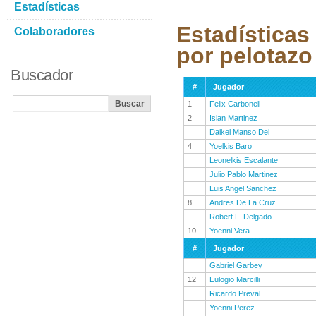
Estadísticas
Estadísticas
Colaboradores
por pelotazo
Buscador
#
Jugador
1
Felix Carbonell
2
Islan Martinez
Daikel Manso Del
4
Yoelkis Baro
Leonelkis Escalante
Julio Pablo Martinez
Luis Angel Sanchez
8
Andres De La Cruz
Robert L. Delgado
10
Yoenni Vera
#
Jugador
Gabriel Garbey
12
Eulogio Marcilli
Ricardo Preval
Yoenni Perez