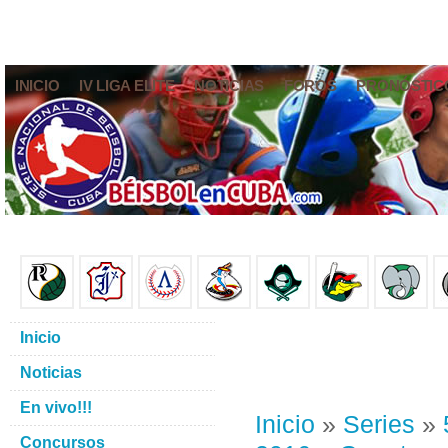
INICIO
IV LIGA ELITE
NOTICIAS
FOROS
PRONÓSTIC
Inicio
Noticias
En vivo!!!
Inicio
»
Series
»
Concursos