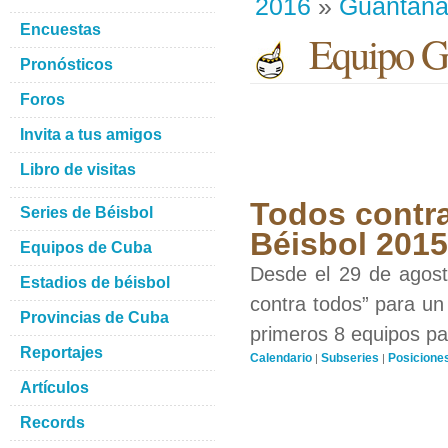
2016
»
Guantan
Encuestas
Equipo G
Pronósticos
Foros
Invita a tus amigos
Libro de visitas
Todos contra
Series de Béisbol
Béisbol 201
Equipos de Cuba
Desde el 29 de agosto
Estadios de béisbol
contra todos” para un 
Provincias de Cuba
primeros 8 equipos par
Reportajes
Calendario
Subseries
Posicione
|
|
Artículos
Records