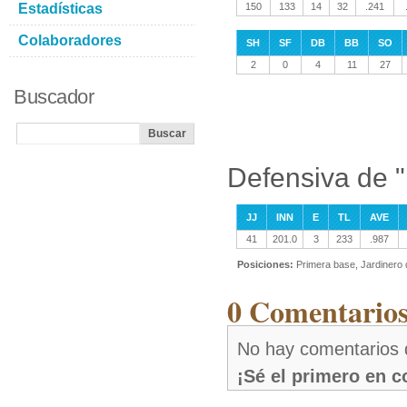
Estadísticas
150
133
14
32
.241
Colaboradores
SH
SF
DB
BB
SO
2
0
4
11
27
Buscador
Defensiva de 
JJ
INN
E
TL
AVE
41
201.0
3
233
.987
Posiciones:
Primera base, Jardinero
0 Comentarios
No hay comentarios 
¡Sé el primero en 