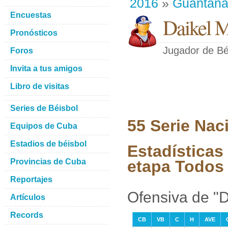
2016
»
Guantan
Encuestas
Daikel M
Pronósticos
Jugador de Bé
Foros
Invita a tus amigos
Libro de visitas
Series de Béisbol
55 Serie Nac
Equipos de Cuba
Estadios de béisbol
Estadísticas
Provincias de Cuba
etapa Todos 
Reportajes
Ofensiva de "D
Artículos
Records
CB
VB
C
H
AVE