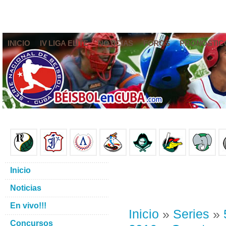
INICIO
IV LIGA ELITE
NOTICIAS
FOROS
PRONÓSTIC
Inicio
Noticias
En vivo!!!
Inicio
»
Series
»
Concursos