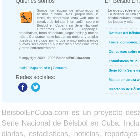
Quienes somos
En BeisbolE
Somos un equipo de aficionados al
Lo que puedes enco
béisbol cubano. Nos propusimos la
En BeisbolEnCuba.co
tarea de desarrollar esta web con el
béisbol cubano, estad
objetivo de brindar información sobre el
los juegos y más...
Béisbol en Cuba y su Serie Nacional.
Ofrecemos noticias, reportajes,
estadísticas, foros de debate, juegos online y mucho
Noticias del béisb
más... Constantemente buscamos mejorar y ampliar
nuestros servicios por lo que pronto publicaremos
Foros, opiniones, 
nuevas secciones en nuestra web como concursos
y otros entretenimientos.
Concursos sobre e
© copyright 2009 - 2026
BeisbolEnCuba.com
Estadísticas de la 
Inicio
|
Mapa del sitio
|
Contacto
Serie 50, la Serie d
Redes sociales:
Mapa de nuestra 
Directorio de Béi
BeisbolEnCuba.com es un proyecto desarr
Serie Nacional de Béisbol en Cuba. Inclui
diarios, estadísticas, noticias, report