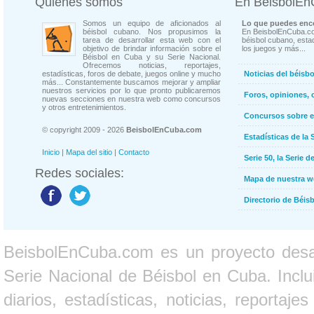
Quienes somos
En BeisbolE
Somos un equipo de aficionados al
Lo que puedes enco
béisbol cubano. Nos propusimos la
En BeisbolEnCuba.co
tarea de desarrollar esta web con el
béisbol cubano, estad
objetivo de brindar información sobre el
los juegos y más...
Béisbol en Cuba y su Serie Nacional.
Ofrecemos noticias, reportajes,
estadísticas, foros de debate, juegos online y mucho
Noticias del béisb
más... Constantemente buscamos mejorar y ampliar
nuestros servicios por lo que pronto publicaremos
Foros, opiniones, 
nuevas secciones en nuestra web como concursos
y otros entretenimientos.
Concursos sobre e
© copyright 2009 - 2026
BeisbolEnCuba.com
Estadísticas de la 
Inicio
|
Mapa del sitio
|
Contacto
Serie 50, la Serie d
Redes sociales:
Mapa de nuestra 
Directorio de Béi
BeisbolEnCuba.com es un proyecto desarr
Serie Nacional de Béisbol en Cuba. Inclui
diarios, estadísticas, noticias, report