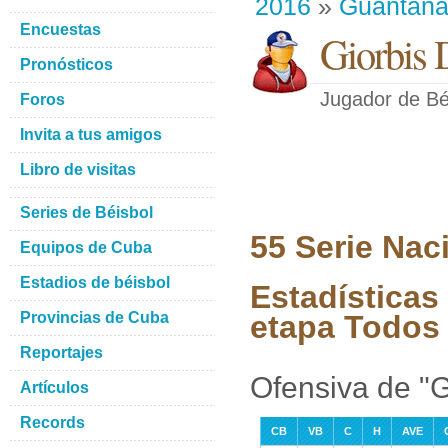
2016
»
Guantan
Encuestas
Giorbis 
Pronósticos
Jugador de Bé
Foros
Invita a tus amigos
Libro de visitas
Series de Béisbol
55 Serie Nac
Equipos de Cuba
Estadios de béisbol
Estadísticas
Provincias de Cuba
etapa Todos 
Reportajes
Ofensiva de "G
Artículos
Records
CB
VB
C
H
AVE