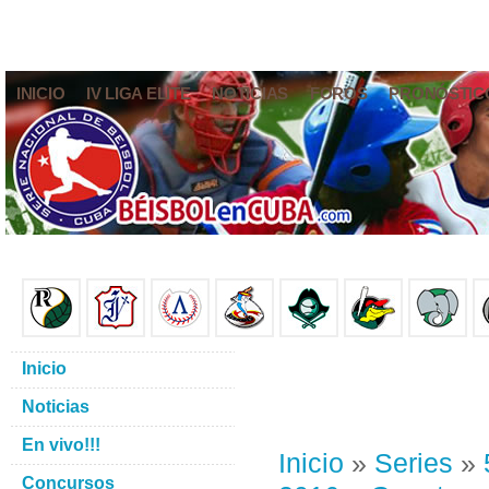
INICIO
IV LIGA ELITE
NOTICIAS
FOROS
PRONÓSTIC
Inicio
Noticias
En vivo!!!
Inicio
»
Series
»
Concursos