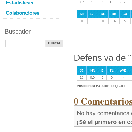
Estadísticas
67
51
8
11
.216
Colaboradores
SH
SF
DB
BB
SO
0
0
0
16
5
Buscador
Defensiva de "
JJ
INN
E
TL
AVE
18
0.0
0
0
-
Posiciones:
Bateador designado
0 Comentarios
No hay comentarios 
¡Sé el primero en 