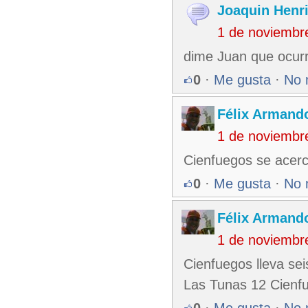
Joaquin Henr
1 de noviembr
dime Juan que ocurrio
0
·
Me gusta
·
No 
Félix Armando
1 de noviembr
Cienfuegos se acerc
0
·
Me gusta
·
No 
Félix Armando
1 de noviembr
Cienfuegos lleva sei
Las Tunas 12 Cienfu
0
·
Me gusta
·
No 