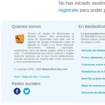
No has iniciado sesió
registrate
para poder 
Quienes somos
En BeisbolE
Somos un equipo de aficionados al
Lo que puedes enco
béisbol cubano. Nos propusimos la
En BeisbolEnCuba.co
tarea de desarrollar esta web con el
béisbol cubano, estad
objetivo de brindar información sobre el
los juegos y más...
Béisbol en Cuba y su Serie Nacional.
Ofrecemos noticias, reportajes,
estadísticas, foros de debate, juegos online y mucho
Noticias del béisb
más... Constantemente buscamos mejorar y ampliar
nuestros servicios por lo que pronto publicaremos
Foros, opiniones, 
nuevas secciones en nuestra web como concursos
y otros entretenimientos.
Concursos sobre e
© copyright 2009 - 2026
BeisbolEnCuba.com
Estadísticas de la 
Inicio
|
Mapa del sitio
|
Contacto
Serie 50, la Serie d
Redes sociales:
Mapa de nuestra 
Directorio de Béi