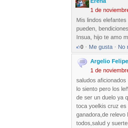
Erena
1 de noviembr
Mis lindos elefantes
pueden, bendiciones
Insua, hijo te amo 
0
·
Me gusta
·
No 
Argelio Felip
1 de noviembr
saludos aficionados
lo siento pero los l
de ser un duelo ya q
toca yoelkis cruz e
ganadora,de relevo l
todos,salud y suerte