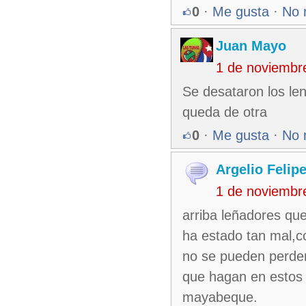
0
·
Me gusta
·
No 
Juan Mayo
1 de noviembr
Se desataron los le
queda de otra
0
·
Me gusta
·
No 
Argelio Felip
1 de noviembr
arriba leñadores qu
ha estado tan mal,co
no se pueden perder
que hagan en estos 
mayabeque.