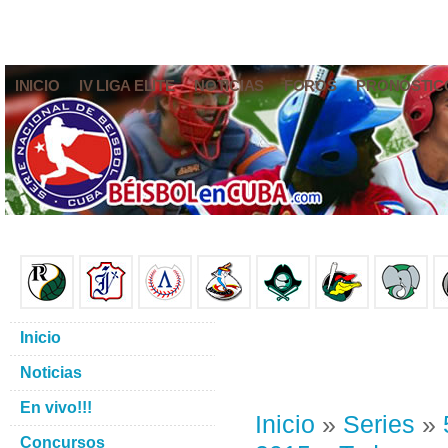
INICIO
IV LIGA ELITE
NOTICIAS
FOROS
PRONÓSTIC
Inicio
Noticias
En vivo!!!
Inicio
»
Series
»
Concursos