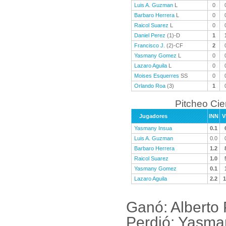
Luis A. Guzman
L
0
Barbaro Herrera
L
0
Raicol Suarez
L
0
Daniel Perez
(1)-D
1
Francisco J.
(2)-CF
2
Yasmany Gomez
L
0
Lazaro Aguila
L
0
Moises Esquerres
SS
0
Orlando Roa
(3)
1
Pitcheo Ci
Jugadores
INN
V
Yasmany Insua
0.1
Luis A. Guzman
0.0
Barbaro Herrera
1.2
Raicol Suarez
1.0
Yasmany Gomez
0.1
Lazaro Aguila
2.2
1
Ganó: Alberto 
Perdió: Yasma