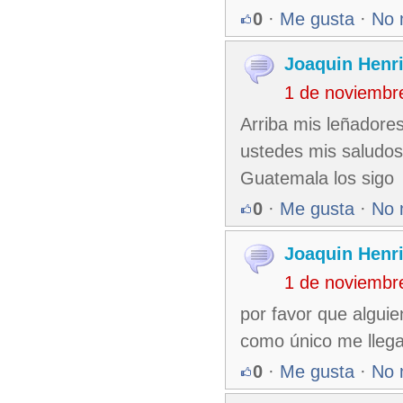
0
·
Me gusta
·
No 
Joaquin Henr
1 de noviembr
Arriba mis leñadore
ustedes mis saludos
Guatemala los sigo
0
·
Me gusta
·
No 
Joaquin Henr
1 de noviembr
por favor que alguie
como único me llega
0
·
Me gusta
·
No 