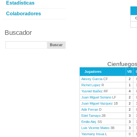
Estadísticas
Colaboradores
Buscador
Cienfuegos
Jugadores
VB
Alexey Garcia
CF
2
Richel Lopez
R
1
Yusniel Ibañez
RF
4
Juan Miguel Soriano
LF
2
Juan Miguel Vazquez
1B
2
Adir Ferran
D
2
Edel Tamayo
2B
3
Emilio Alej.
SS
3
Luis Vicente Mateo
3B
3
Yasmany Insua
L
0