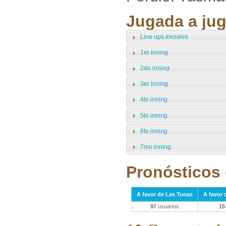
Jugada a jug
Line ups iniciales
1er inning
2do inning
3er inning
4to inning
5to inning
6to inning
7mo inning
Pronósticos 
A favor de Las Tunas
A favor 
97
usuarios
15