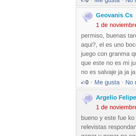
Geovanis Cs
1 de noviembr
permiso, buenas tar
aqui?, el es uno bo
juego con granma qu
que este no es mi ju
no es salvaje ja ja ja
0
·
Me gusta
·
No 
Argelio Felip
1 de noviembr
bueno y este fue ko
relevistas responda
ganar y ganar pa se