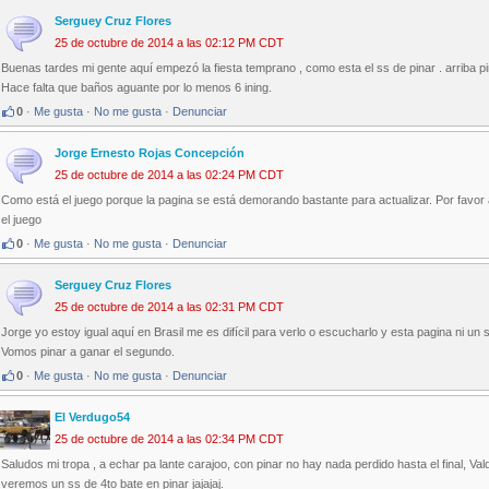
Serguey Cruz Flores
25 de octubre de 2014 a las 02:12 PM CDT
Buenas tardes mi gente aquí empezó la fiesta temprano , como esta el ss de pinar . arriba pi
Hace falta que baños aguante por lo menos 6 ining.
0
·
Me gusta
·
No me gusta
·
Denunciar
Jorge Ernesto Rojas Concepción
25 de octubre de 2014 a las 02:24 PM CDT
Como está el juego porque la pagina se está demorando bastante para actualizar. Por favor 
el juego
0
·
Me gusta
·
No me gusta
·
Denunciar
Serguey Cruz Flores
25 de octubre de 2014 a las 02:31 PM CDT
Jorge yo estoy igual aquí en Brasil me es difícil para verlo o escucharlo y esta pagina ni un
Vomos pinar a ganar el segundo.
0
·
Me gusta
·
No me gusta
·
Denunciar
El Verdugo54
25 de octubre de 2014 a las 02:34 PM CDT
Saludos mi tropa , a echar pa lante carajoo, con pinar no hay nada perdido hasta el final, V
veremos un ss de 4to bate en pinar jajajaj.