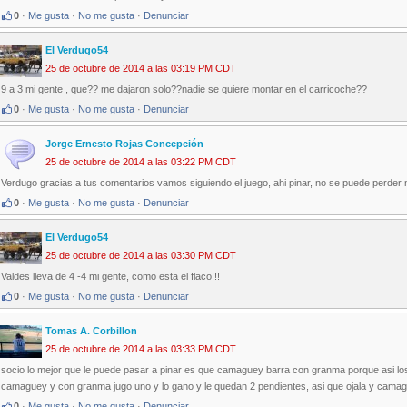
0
·
Me gusta
·
No me gusta
·
Denunciar
El Verdugo54
25 de octubre de 2014 a las 03:19 PM CDT
9 a 3 mi gente , que?? me dajaron solo??nadie se quiere montar en el carricoche??
0
·
Me gusta
·
No me gusta
·
Denunciar
Jorge Ernesto Rojas Concepción
25 de octubre de 2014 a las 03:22 PM CDT
Verdugo gracias a tus comentarios vamos siguiendo el juego, ahi pinar, no se puede perder n
0
·
Me gusta
·
No me gusta
·
Denunciar
El Verdugo54
25 de octubre de 2014 a las 03:30 PM CDT
Valdes lleva de 4 -4 mi gente, como esta el flaco!!!
0
·
Me gusta
·
No me gusta
·
Denunciar
Tomas A. Corbillon
25 de octubre de 2014 a las 03:33 PM CDT
socio lo mejor que le puede pasar a pinar es que camaguey barra con granma porque asi los
camaguey y con granma jugo uno y lo gano y le quedan 2 pendientes, asi que ojala y cama
0
·
Me gusta
·
No me gusta
·
Denunciar