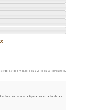
o:
el Rio
:
5.0
de
5.0
basado en
1
votos en
29
comentarios.
 pinar hay que ponerlo de 8 para que espabile sino va