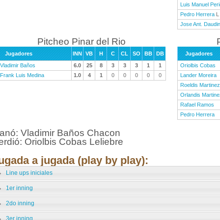
Luis Manuel Per
Pedro Herrera
L
Jose Ant. Daudin
Pitcheo Pinar del Rio
Jugadores
INN
VB
H
C
CL
SO
BB
DB
Jugadores
Vladimir Baños
6.0
25
8
3
3
3
1
1
Oriolbis Cobas
Frank Luis Medina
1.0
4
1
0
0
0
0
0
Lander Moreira
Roeldis Martinez
Orlandis Martine
Rafael Ramos
Pedro Herrera
anó: Vladimir Baños Chacon
erdió: Oriolbis Cobas Leliebre
ugada a jugada (play by play):
Line ups iniciales
1er inning
2do inning
3er inning