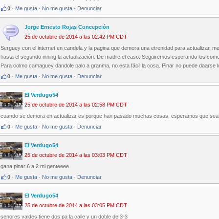
0
·
Me gusta
·
No me gusta
·
Denunciar
Jorge Ernesto Rojas Concepción
25 de octubre de 2014 a las 02:42 PM CDT
Serguey con el internet en candela y la pagina que demora una etrenidad para actualizar, m
hasta el segundo inning la actualización. De madre el caso. Seguiremos esperando los come
Para colmo camaguey dandole palo a granma, no esta fácil la cosa. Pinar no puede daarse l
0
·
Me gusta
·
No me gusta
·
Denunciar
El Verdugo54
25 de octubre de 2014 a las 02:58 PM CDT
cuando se demora en actualizar es porque han pasado muchas cosas, esperamos que sean d
0
·
Me gusta
·
No me gusta
·
Denunciar
El Verdugo54
25 de octubre de 2014 a las 03:03 PM CDT
gana pinar 6 a 2 mi genteeee
0
·
Me gusta
·
No me gusta
·
Denunciar
El Verdugo54
25 de octubre de 2014 a las 03:05 PM CDT
senores valdes tiene dos pa la calle y un doble de 3-3