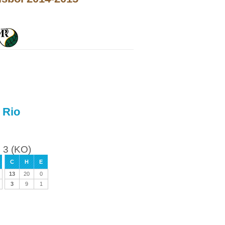
 Rio
 3 (KO)
C
H
E
13
20
0
3
9
1