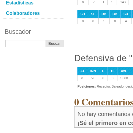
Estadísticas
8
7
1
1
.143
Colaboradores
SH
SF
DB
BB
SO
0
0
1
0
4
Buscador
Defensiva de 
JJ
INN
E
TL
AVE
8
5.0
0
3
1.000
Posiciones:
Receptor, Bateador desi
0 Comentarios
No hay comentarios
¡Sé el primero en 