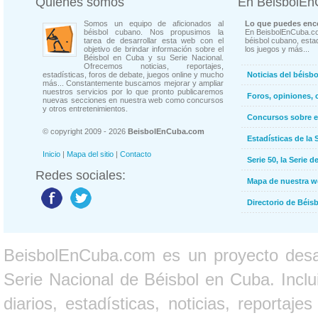
Quienes somos
En BeisbolE
Somos un equipo de aficionados al
Lo que puedes enco
béisbol cubano. Nos propusimos la
En BeisbolEnCuba.co
tarea de desarrollar esta web con el
béisbol cubano, estad
objetivo de brindar información sobre el
los juegos y más...
Béisbol en Cuba y su Serie Nacional.
Ofrecemos noticias, reportajes,
estadísticas, foros de debate, juegos online y mucho
Noticias del béisb
más... Constantemente buscamos mejorar y ampliar
nuestros servicios por lo que pronto publicaremos
Foros, opiniones, 
nuevas secciones en nuestra web como concursos
y otros entretenimientos.
Concursos sobre e
© copyright 2009 - 2026
BeisbolEnCuba.com
Estadísticas de la 
Inicio
|
Mapa del sitio
|
Contacto
Serie 50, la Serie d
Redes sociales:
Mapa de nuestra 
Directorio de Béi
BeisbolEnCuba.com es un proyecto desarr
Serie Nacional de Béisbol en Cuba. Inclui
diarios, estadísticas, noticias, report