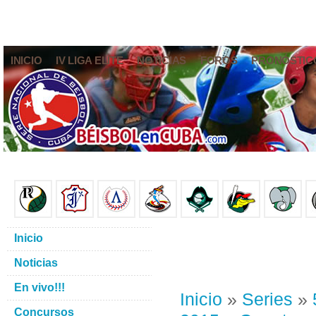
INICIO
IV LIGA ELITE
NOTICIAS
FOROS
PRONÓSTIC
Inicio
Noticias
En vivo!!!
Inicio
»
Series
»
Concursos