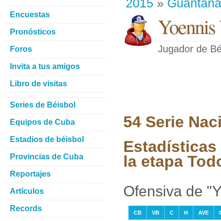
2015
»
Guantan
Encuestas
Yoennis
Pronósticos
Jugador de Bé
Foros
Invita a tus amigos
Libro de visitas
Series de Béisbol
54 Serie Nac
Equipos de Cuba
Estadios de béisbol
Estadísticas
Provincias de Cuba
la etapa Tod
Reportajes
Ofensiva de "
Artículos
Records
CB
VB
C
H
AVE