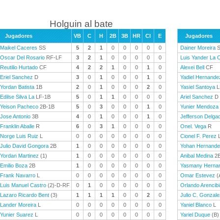
Holguin al bate
Jugadores
VB
C
H
2B
3B
HR
CI
E
Jugadores
Maikel Caceres
SS
5
2
1
0
0
0
0
0
Dainer Moreira
S
Oscar Del Rosario
RF-LF
3
2
1
0
0
0
0
0
Luis Yander La 
Reutilio Hurtado
CF
4
2
2
1
0
0
1
0
Alexei Bell
CF
Eriel Sanchez
D
3
0
1
0
0
0
1
0
Yadiel Hernande
Yordan Batista
1B
2
0
1
0
0
0
2
0
Yasiel Santoya
L
Edilse Silva La
LF-1B
5
0
1
1
0
0
0
0
Ariel Sanchez
D
Yeison Pacheco
2B-1B
5
0
3
0
0
0
1
0
Yunier Mendoza
Jose Antonio
3B
4
0
1
0
0
0
1
0
Jefferson Delga
Franklin Aballe
R
6
0
3
1
0
0
0
0
Onel. Vega
R
Norge Luis Ruiz
L
0
0
0
0
0
0
0
0
Cionel F. Perez
Julio David Gongora
2B
1
0
0
0
0
0
0
0
Yohan Hernand
Yordan Martinez
(1)
1
0
0
0
0
0
0
0
Anibal Medina
2
Emilio Boza
2B
1
0
0
0
0
0
0
0
Yasmany Herna
Frank Navarro
L
0
0
0
0
0
0
0
0
Omar Estevez
(
Luis Manuel Castro
(2)-D-RF
0
1
0
0
0
0
0
0
Orlando Arencibi
Lazaro Ricardo Bent
(3)
1
1
1
1
0
0
2
0
Julio C. Gonzale
Lander Moreira
L
0
0
0
0
0
0
0
0
Yaniel Blanco
L
Yunier Suarez
L
0
0
0
0
0
0
0
0
Yariel Duque
(B)