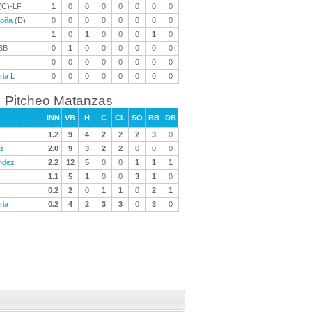
(C)-LF
1
0
0
0
0
0
0
0
roña
(D)
0
0
0
0
0
0
0
0
1
0
1
0
0
0
1
0
3B
0
1
0
0
0
0
0
0
0
0
0
0
0
0
0
0
ria
L
0
0
0
0
0
0
0
0
Pitcheo Matanzas
INN
VB
H
C
CL
SO
BB
DB
1.2
9
4
2
2
2
3
0
ez
2.0
9
3
2
2
0
0
0
ndez
2.2
12
5
0
0
1
1
1
1.1
5
1
0
0
3
1
0
0.2
2
0
1
1
0
2
1
ria
0.2
4
2
3
3
0
3
0