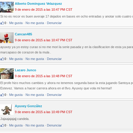
Alberto Dominguez Velazquez
9 de enero de 2015 a las 10:47 PM CST
Si no es recor es buen averaje 17 dejados en bases en ocho entradas y anotar solo cuatro 
0
·
Me gusta
·
No me gusta
·
Denunciar
Cancan485
9 de enero de 2015 a las 10:47 PM CST
ayuxey ya yo estoy curao si no me mori la serie pasada y en la clasificacion de esta ya para 
marcapaso de corazon de la mula .
0
·
Me gusta
·
No me gusta
·
Denunciar
Lazaro Junco
9 de enero de 2015 a las 10:48 PM CST
El profe hizo muchos cambios y ahora no tenemos segunda base la esta jugando Santoya p
Estevez. Vamos a hacer carrera ahora en el 8vo. Ayuxey que vola mi herma!!
0
·
Me gusta
·
No me gusta
·
Denunciar
Ayuxey González
9 de enero de 2015 a las 10:49 PM CST
Jajaajajajajj candela.
0
·
Me gusta
·
No me gusta
·
Denunciar