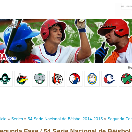
usuario
FOROS
PRONÓSTICOS
EN VIVO
CONTACTO
Ho
icio
»
Series
»
54 Serie Nacional de Béisbol 2014-2015
»
Segunda Fa
egunda Fase / 54 Serie Nacional de Béisbol