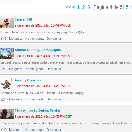
<<
<
1
2
3
[Página 4 de 5]
5
Cancan485
9 de enero de 2015 a las 10:44 PM CST
le hacia falta mi comentario a Edilse jajajajajajaja la dio 😎👍
0
·
Me gusta
·
No me gusta
·
Denunciar
Alberto Dominguez Velazquez
9 de enero de 2015 a las 10:44 PM CST
La pagina ahora esta adelantada,parece son matanceros ya le puso cero a holguin en el oc
0
·
Me gusta
·
No me gusta
·
Denunciar
Ayuxey González
9 de enero de 2015 a las 10:45 PM CST
Cacan no sufran. K los Cocos. Tienen. La medicina. Jajajaj.
0
·
Me gusta
·
No me gusta
·
Denunciar
Félix Armando Quirós Tejeira
9 de enero de 2015 a las 10:45 PM CST
Holguín es mejor que gane esto a batazos y haga varias carreras aquí porque los relevos n
0
·
Me gusta
·
No me gusta
·
Denunciar