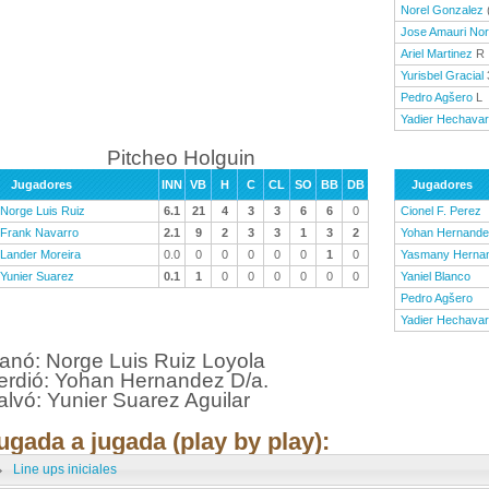
Norel Gonzalez
Jose Amauri No
Ariel Martinez
R
Yurisbel Gracial
Pedro Agšero
L
Yadier Hechavar
Pitcheo Holguin
Jugadores
INN
VB
H
C
CL
SO
BB
DB
Jugadores
Norge Luis Ruiz
6.1
21
4
3
3
6
6
0
Cionel F. Perez
Frank Navarro
2.1
9
2
3
3
1
3
2
Yohan Hernand
Lander Moreira
0.0
0
0
0
0
0
1
0
Yasmany Herna
Yunier Suarez
0.1
1
0
0
0
0
0
0
Yaniel Blanco
Pedro Agšero
Yadier Hechavar
anó: Norge Luis Ruiz Loyola
erdió: Yohan Hernandez D/a.
alvó: Yunier Suarez Aguilar
ugada a jugada (play by play):
Line ups iniciales