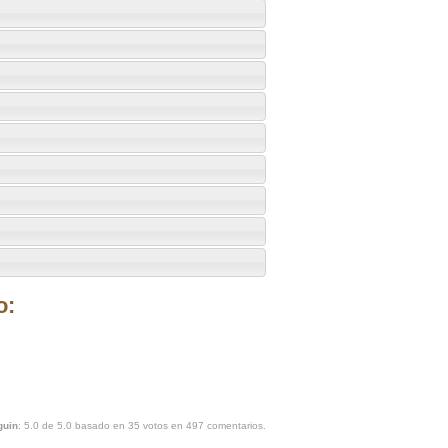
o:
guin
:
5.0
de
5.0
basado en
35
votos en
497
comentarios.