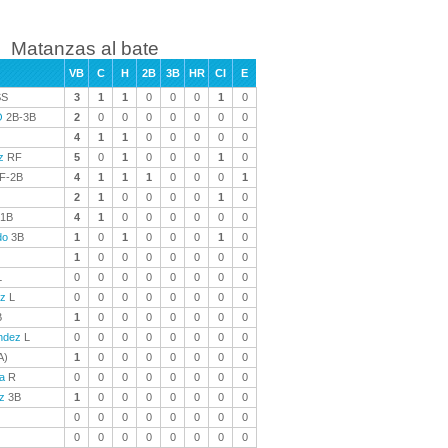
Matanzas al bate
VB
C
H
2B
3B
HR
CI
E
S
3
1
1
0
0
0
1
0
O
2B-3B
2
0
0
0
0
0
0
0
4
1
1
0
0
0
0
0
z
RF
5
0
1
0
0
0
1
0
F-2B
4
1
1
1
0
0
0
1
2
1
0
0
0
0
1
0
1B
4
1
0
0
0
0
0
0
do
3B
1
0
1
0
0
0
1
0
1
0
0
0
0
0
0
0
L
0
0
0
0
0
0
0
0
ez
L
0
0
0
0
0
0
0
0
B
1
0
0
0
0
0
0
0
ndez
L
0
0
0
0
0
0
0
0
A)
1
0
0
0
0
0
0
0
a
R
0
0
0
0
0
0
0
0
z
3B
1
0
0
0
0
0
0
0
0
0
0
0
0
0
0
0
0
0
0
0
0
0
0
0