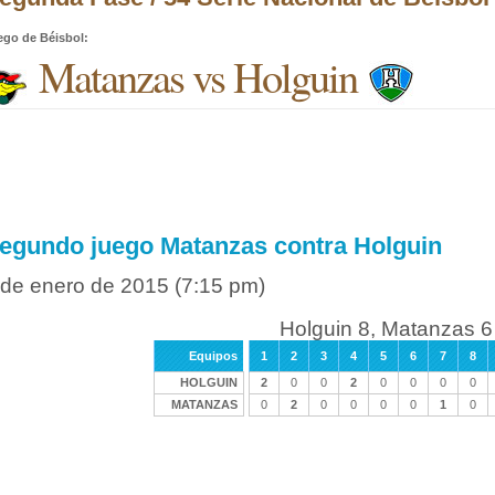
ego de Béisbol
:
Matanzas vs Holguin
egundo juego Matanzas contra Holguin
 de enero de 2015
(7:15 pm)
Holguin 8, Matanzas 6
Equipos
1
2
3
4
5
6
7
8
HOLGUIN
2
0
0
2
0
0
0
0
MATANZAS
0
2
0
0
0
0
1
0