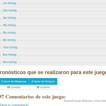
1er inning
2do inning
3er inning
4to inning
5to inning
6to inning
7mo inning
8vo inning
9no inning
ronósticos que se realizaron para este jueg
A favor de Matanzas
A favor de Holguin
49
usuarios
39
usuarios
97 Comentarios de este juego:
Segundo juego Matanzas contra Hol
Deja tu comentario