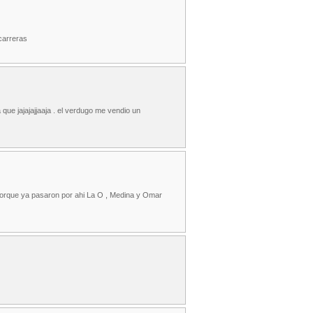
carreras
que jajajajjaaja . el verdugo me vendio un
orque ya pasaron por ahi La O , Medina y Omar