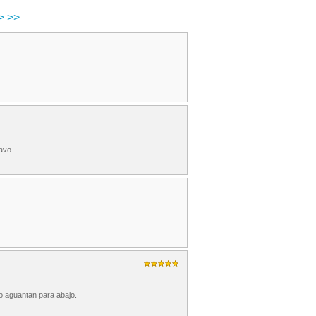
>
>>
tavo
o aguantan para abajo.