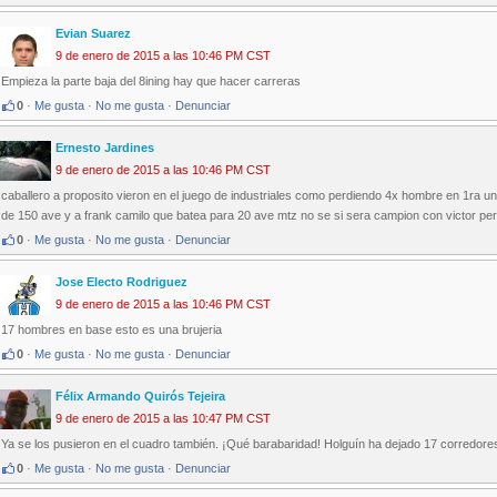
Evian Suarez
9 de enero de 2015 a las 10:46 PM CST
Empieza la parte baja del 8ining hay que hacer carreras
0
·
Me gusta
·
No me gusta
·
Denunciar
Ernesto Jardines
9 de enero de 2015 a las 10:46 PM CST
caballero a proposito vieron en el juego de industriales como perdiendo 4x hombre en 1ra u
de 150 ave y a frank camilo que batea para 20 ave mtz no se si sera campion con victor per
0
·
Me gusta
·
No me gusta
·
Denunciar
Jose Electo Rodriguez
9 de enero de 2015 a las 10:46 PM CST
17 hombres en base esto es una brujeria
0
·
Me gusta
·
No me gusta
·
Denunciar
Félix Armando Quirós Tejeira
9 de enero de 2015 a las 10:47 PM CST
Ya se los pusieron en el cuadro también. ¡Qué barabaridad! Holguín ha dejado 17 corredore
0
·
Me gusta
·
No me gusta
·
Denunciar