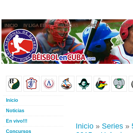
INICIO
IV LIGA ELITE
NOTICIAS
FOROS
PRONÓSTIC
Inicio
Noticias
En vivo!!!
Inicio
»
Series
»
Concursos