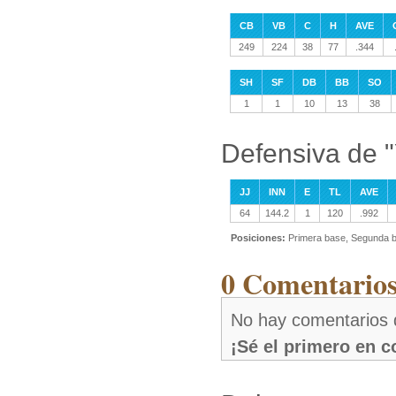
CB
VB
C
H
AVE
249
224
38
77
.344
SH
SF
DB
BB
SO
1
1
10
13
38
Defensiva de "
JJ
INN
E
TL
AVE
64
144.2
1
120
.992
Posiciones:
Primera base, Segunda b
0 Comentarios
No hay comentarios d
¡Sé el primero en 