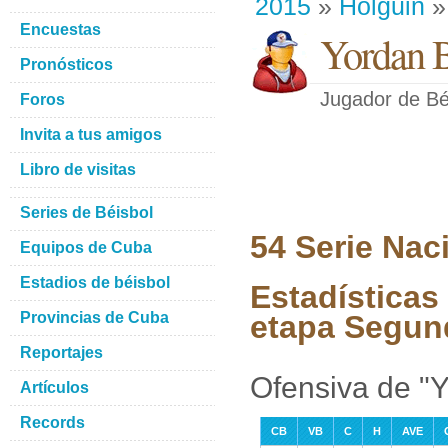
2015
»
Holguin
»
Encuestas
Yordan B
Pronósticos
Jugador de Bé
Foros
Invita a tus amigos
Libro de visitas
Series de Béisbol
54 Serie Nac
Equipos de Cuba
Estadios de béisbol
Estadísticas
Provincias de Cuba
etapa Segun
Reportajes
Ofensiva de "Y
Artículos
Records
CB
VB
C
H
AVE