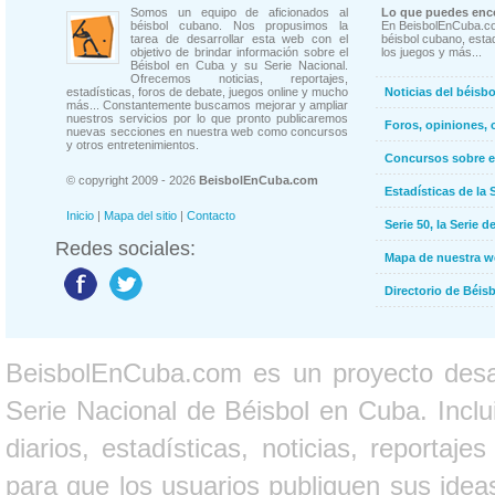
Somos un equipo de aficionados al
Lo que puedes enco
béisbol cubano. Nos propusimos la
En BeisbolEnCuba.co
tarea de desarrollar esta web con el
béisbol cubano, estad
objetivo de brindar información sobre el
los juegos y más...
Béisbol en Cuba y su Serie Nacional.
Ofrecemos noticias, reportajes,
estadísticas, foros de debate, juegos online y mucho
Noticias del béisb
más... Constantemente buscamos mejorar y ampliar
nuestros servicios por lo que pronto publicaremos
Foros, opiniones, 
nuevas secciones en nuestra web como concursos
y otros entretenimientos.
Concursos sobre e
© copyright 2009 - 2026
BeisbolEnCuba.com
Estadísticas de la 
Inicio
|
Mapa del sitio
|
Contacto
Serie 50, la Serie d
Redes sociales:
Mapa de nuestra 
Directorio de Béi
BeisbolEnCuba.com es un proyecto desarr
Serie Nacional de Béisbol en Cuba. Inclui
diarios, estadísticas, noticias, report
para que los usuarios publiquen sus ideas