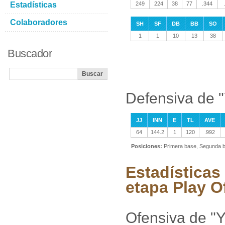
Estadísticas
249
224
38
77
.344
Colaboradores
SH
SF
DB
BB
SO
1
1
10
13
38
Buscador
Defensiva de "
JJ
INN
E
TL
AVE
64
144.2
1
120
.992
Posiciones:
Primera base, Segunda b
Estadísticas
etapa Play O
Ofensiva de "Y