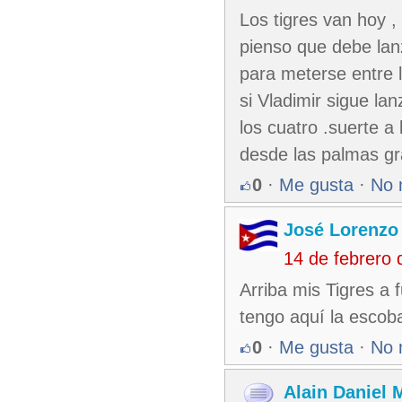
Los tigres van hoy , 
pienso que debe lanz
para meterse entre l
si Vladimir sigue la
los cuatro .suerte a 
desde las palmas gr
0
·
Me gusta
·
No 
José Lorenzo
14 de febrero
Arriba mis Tigres a
tengo aquí la escob
0
·
Me gusta
·
No 
Alain Daniel