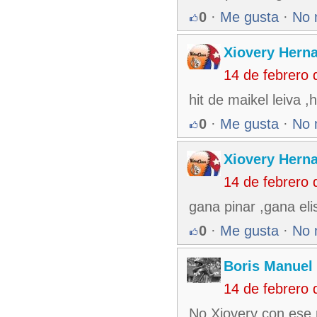
0
·
Me gusta
·
No 
Xiovery Herna
14 de febrero
hit de maikel leiva 
0
·
Me gusta
·
No 
Xiovery Herna
14 de febrero
gana pinar ,gana eli
0
·
Me gusta
·
No 
Boris Manuel
14 de febrero
No Xiovery con ese