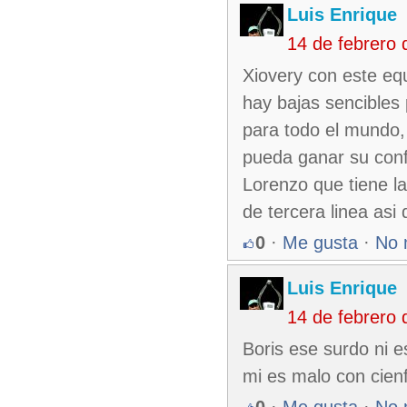
Luis Enrique
14 de febrero
Xiovery con este eq
hay bajas sencibles
para todo el mundo,
pueda ganar su confi
Lorenzo que tiene l
de tercera linea asi
0
·
Me gusta
·
No 
Luis Enrique
14 de febrero
Boris ese surdo ni e
mi es malo con cien
0
·
Me gusta
·
No 