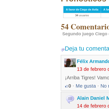
A favor de Ciego de Avila
A fa
34
usuarios
54 Comentarios
Segundo juego Ciego d
Deja tu comenta
Félix Armando
13 de febrero
¡Arriba Tigres! Vam
0
·
Me gusta
·
No 
Alain Daniel
14 de febrero