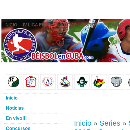
INICIO
IV LIGA ELITE
NOTICIAS
FOROS
PRONÓSTIC
Inicio
Noticias
En vivo!!!
Inicio
»
Series
»
Concursos