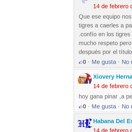
14 de febrero
Que ese equipo nos 
tigres a caerles a p
.confío en los tigre
mucho respeto pero 
después por el títu
0
·
Me gusta
·
No 
Xiovery Herna
14 de febrero
hoy gana pinar ,a pe
0
·
Me gusta
·
No 
Habana Del E
14 de febrero