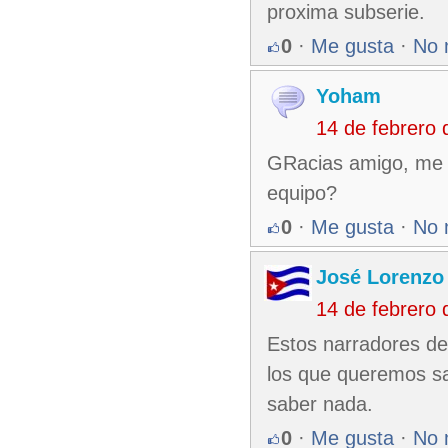
proxima subserie.
0
·
Me gusta
·
No 
Yoham
14 de febrero
GRacias amigo, me p
equipo?
0
·
Me gusta
·
No 
José Lorenzo
14 de febrero
Estos narradores de
los que queremos s
saber nada.
0
·
Me gusta
·
No 