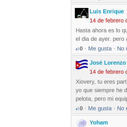
Luis Enrique
14 de febrero
Hasta ahora es lo qu
el dia de ayer. per
0
·
Me gusta
·
No 
José Lorenzo
14 de febrero
Xiovery, tu eres par
yo que siempre he d
pelota, pero mi equ
0
·
Me gusta
·
No 
Yoham