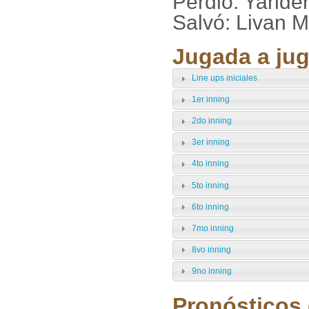
Perdió: Yande
Salvó: Livan M
Jugada a jug
Line ups iniciales
1er inning
2do inning
3er inning
4to inning
5to inning
6to inning
7mo inning
8vo inning
9no inning
Pronósticos 