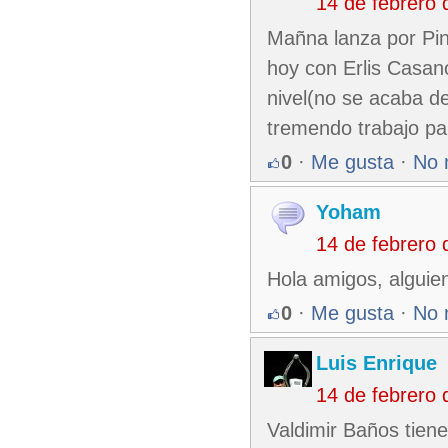
14 de febrero
Mañna lanza por Pin
hoy con Erlis Casan
nivel(no se acaba de
tremendo trabajo par
0
·
Me gusta
·
No 
Yoham
14 de febrero
Hola amigos, alguien
0
·
Me gusta
·
No 
Luis Enrique
14 de febrero
Valdimir Baños tiene 