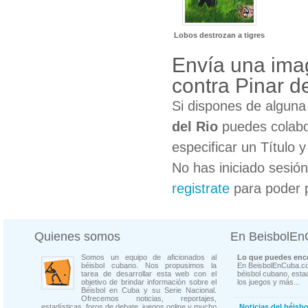
Lobos destrozan a tigres
Envía una ima
contra Pinar d
Si dispones de algun
del Rio
puedes colabo
especificar un Título 
No has iniciado sesió
registrate
para poder 
Quienes somos
En BeisbolE
Somos un equipo de aficionados al
Lo que puedes enco
béisbol cubano. Nos propusimos la
En BeisbolEnCuba.co
tarea de desarrollar esta web con el
béisbol cubano, estad
objetivo de brindar información sobre el
los juegos y más...
Béisbol en Cuba y su Serie Nacional.
Ofrecemos noticias, reportajes,
estadísticas, foros de debate, juegos online y mucho
Noticias del béisb