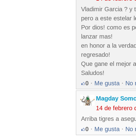
Vladimir Garcia ? y t
pero a este estelar 
Por dios! como es p
lanzar mas!
en honor a la verda
regresado!
Que gane el mejor aq
Saludos!
0
·
Me gusta
·
No 
Magday Somo
14 de febrero
Arriba tigres a aseg
0
·
Me gusta
·
No 