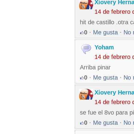
Xiovery Herna
14 de febrero
hit de castillo .otra
0
·
Me gusta
·
No 
Yoham
14 de febrero
Arriba pinar
0
·
Me gusta
·
No 
Xiovery Herna
14 de febrero
se fue el 8vo para p
0
·
Me gusta
·
No 