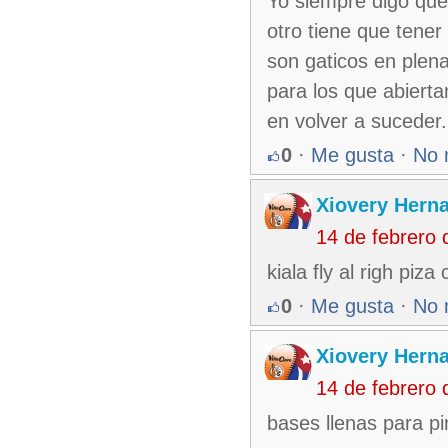
Yo siempre digo qu
otro tiene que tene
son gaticos en plena
para los que abiert
en volver a suceder.
0
·
Me gusta
·
No 
Xiovery Herna
14 de febrero
kiala fly al righ piz
0
·
Me gusta
·
No 
Xiovery Herna
14 de febrero
bases llenas para p