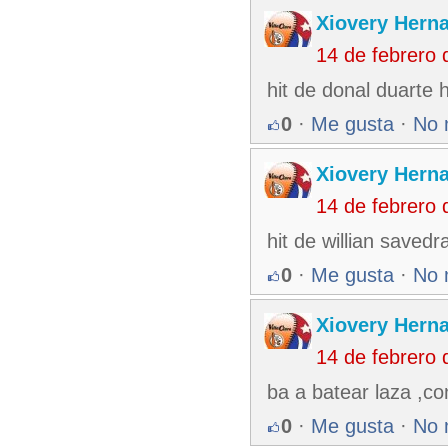
Xiovery Herna
14 de febrero
hit de donal duarte 
0
·
Me gusta
·
No 
Xiovery Herna
14 de febrero
hit de willian saved
0
·
Me gusta
·
No 
Xiovery Herna
14 de febrero
ba a batear laza ,c
0
·
Me gusta
·
No 