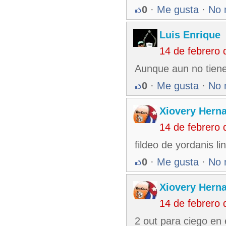
0
·
Me gusta
·
No 
Luis Enrique
14 de febrero
Aunque aun no tien
0
·
Me gusta
·
No 
Xiovery Herna
14 de febrero
fildeo de yordanis li
0
·
Me gusta
·
No 
Xiovery Herna
14 de febrero
2 out para ciego en e