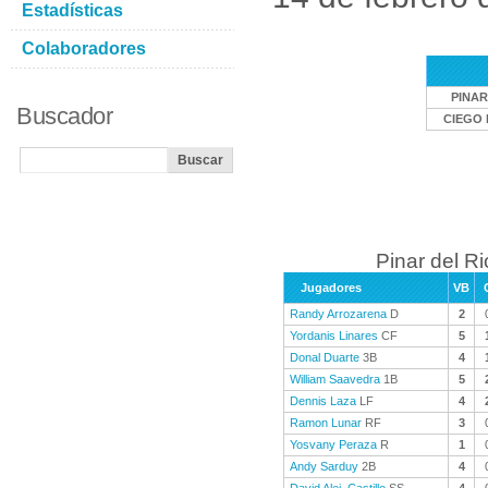
Estadísticas
Colaboradores
PINAR
Buscador
CIEGO 
Pinar del Ri
Jugadores
VB
Randy Arrozarena
D
2
Yordanis Linares
CF
5
Donal Duarte
3B
4
William Saavedra
1B
5
Dennis Laza
LF
4
Ramon Lunar
RF
3
Yosvany Peraza
R
1
Andy Sarduy
2B
4