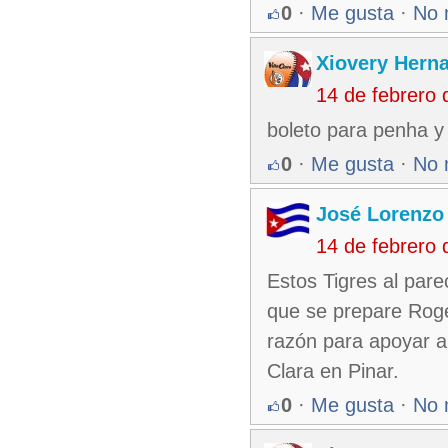
0
·
Me gusta
·
No 
Xiovery Herna
14 de febrero
boleto para penha y
0
·
Me gusta
·
No 
José Lorenzo
14 de febrero
Estos Tigres al parec
que se prepare Roge
razón para apoyar a
Clara en Pinar.
0
·
Me gusta
·
No 