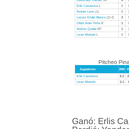
David Alej. Castillo
SS
4
Erlis Casanova
L
0
Reinier Leon
(1)
0
Lazaro Emilio Blanco
(2)-D
3
Olber Anier Peña
R
1
Andres Quiala
RF
1
Livan Moinelo
L
0
Pitcheo Pina
Jugadores
INN
V
Erlis Casanova
6.2
2
Livan Moinelo
2.1
Ganó: Erlis Ca