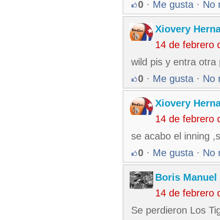
0
·
Me gusta
·
No 
Xiovery Herna
14 de febrero
wild pis y entra otra
0
·
Me gusta
·
No 
Xiovery Herna
14 de febrero
se acabo el inning ,
0
·
Me gusta
·
No 
Boris Manuel
14 de febrero
Se perdieron Los Ti