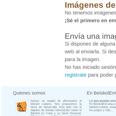
Imágenes de
No tenemos imágenes
¡Sé el primero en en
Envía una im
Si dispones de algun
web al enviarla. Si de
para la imagen.
No has iniciado sesió
registrate
para poder 
Quienes somos
En BeisbolE
Somos un equipo de aficionados al
Lo que puedes enco
béisbol cubano. Nos propusimos la
En BeisbolEnCuba.co
tarea de desarrollar esta web con el
béisbol cubano, estad
objetivo de brindar información sobre el
los juegos y más...
Béisbol en Cuba y su Serie Nacional.