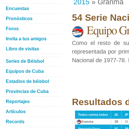
2015
» Granma
Encuestas
54 Serie Nac
Pronósticos
Equipo G
Foros
Invita a tus amigos
Como el resto de su
Libro de visitas
representada por prim
Nacional de 1977-78. E
Series de Béisbol
Equipos de Cuba
Estadios de béisbol
Provincias de Cuba
Resultados 
Reportajes
Artículos
Todos contra todos
JG
JP
Records
Granma
29
16
Segunda Fase
JG
JP