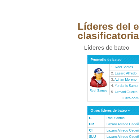
Líderes del 
clasificatoria
Líderes de bateo
Promedio de bateo
1.
Roel Santos
2.
Lazaro Alfredo..
3.
Adrian Moreno
4.
Yordanis Samo
Roel Santos
5.
Urmani Guerra
Lista com
Otros líderes de bateo »
C
Roel Santos
HR
Lazaro Alfredo Cede
CI
Lazaro Alfredo Cede
SLU
Lazaro Alfredo Cede