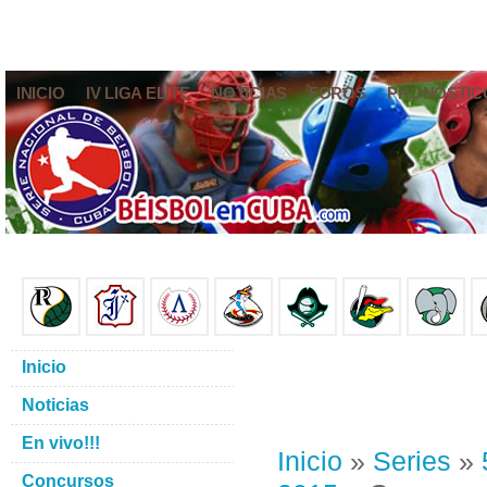
INICIO
IV LIGA ELITE
NOTICIAS
FOROS
PRONÓSTIC
Inicio
Noticias
En vivo!!!
Inicio
»
Series
»
Concursos