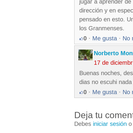
jugar a aprender de
dirección y en espec
pensado en esto. Un
los Granmenses.
0
·
Me gusta
·
No 
Norberto Mon
17 de diciemb
Buenas noches, dese
dias no escuhi nada 
0
·
Me gusta
·
No 
Deja tu coment
Debes
iniciar sesión