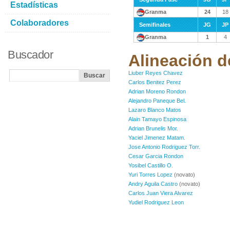
Estadísticas
Granma
24
18
Colaboradores
Semifinales
JG
JP
Granma
1
4
Buscador
Alineación d
Liuber Reyes Chavez
Carlos Benitez Perez
Adrian Moreno Rondon
Alejandro Paneque Bel.
Lazaro Blanco Matos
Alain Tamayo Espinosa
Adrian Brunelis Mor.
Yaciel Jimenez Matam.
Jose Antonio Rodriguez Torr.
Cesar Garcia Rondon
Yosibel Castillo O.
Yuri Torres Lopez
(novato)
Andry Aguila Castro
(novato)
Carlos Juan Viera Alvarez
Yudiel Rodriguez Leon