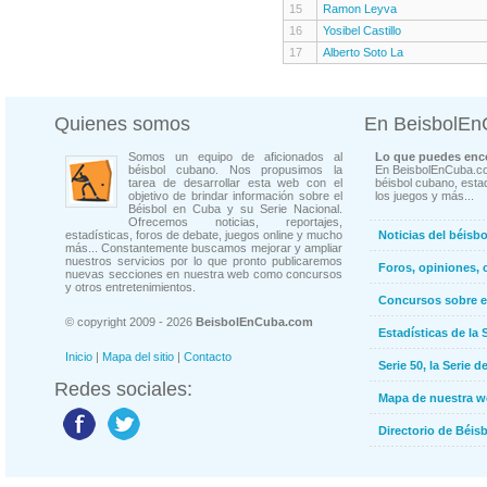
15
Ramon Leyva
16
Yosibel Castillo
17
Alberto Soto La
Quienes somos
En BeisbolE
Somos un equipo de aficionados al
Lo que puedes enco
béisbol cubano. Nos propusimos la
En BeisbolEnCuba.co
tarea de desarrollar esta web con el
béisbol cubano, estad
objetivo de brindar información sobre el
los juegos y más...
Béisbol en Cuba y su Serie Nacional.
Ofrecemos noticias, reportajes,
estadísticas, foros de debate, juegos online y mucho
Noticias del béisb
más... Constantemente buscamos mejorar y ampliar
nuestros servicios por lo que pronto publicaremos
Foros, opiniones, 
nuevas secciones en nuestra web como concursos
y otros entretenimientos.
Concursos sobre e
© copyright 2009 - 2026
BeisbolEnCuba.com
Estadísticas de la 
Inicio
|
Mapa del sitio
|
Contacto
Serie 50, la Serie d
Redes sociales:
Mapa de nuestra 
Directorio de Béi