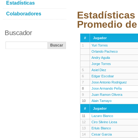
Estadísticas
Estadísticas
Colaboradores
Promedio de 
Buscador
#
Jugador
1
Yuri Torres
Orlando Pacheco
Andry Aguila
Jorge Torres
5
Asiel Diez
6
Edgar Escobar
7
Jose Antonio Rodriguez
8
Jose Armando Peña
9
Juan Ramon Olivera
10
Alain Tamayo
#
Jugador
11
Lazaro Blanco
12
Ciro Silvino Licea
13
Erluis Blanco
14
Cesar Garcia