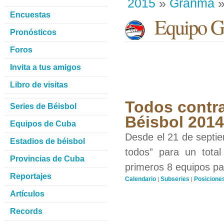
2015
»
Granma
»
Encuestas
Equipo G
Pronósticos
Foros
Invita a tus amigos
Libro de visitas
Todos contra
Series de Béisbol
Béisbol 201
Equipos de Cuba
Desde el 21 de septiem
Estadios de béisbol
todos” para un total
Provincias de Cuba
primeros 8 equipos par
Reportajes
Calendario
Subseries
Posicione
|
|
Artículos
Records