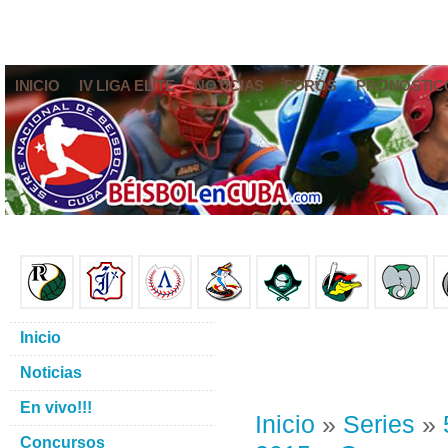
INICIO
IV LIGA ELITE
NOTICIAS
FOROS
PRONÓSTIC
Inicio
Noticias
En vivo!!!
Inicio
»
Series
»
Concursos