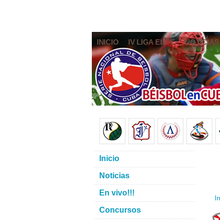
INICIO
IV LIGA ELITE
NOTICIAS
Inicio
Noticias
En vivo!!!
In
Concursos