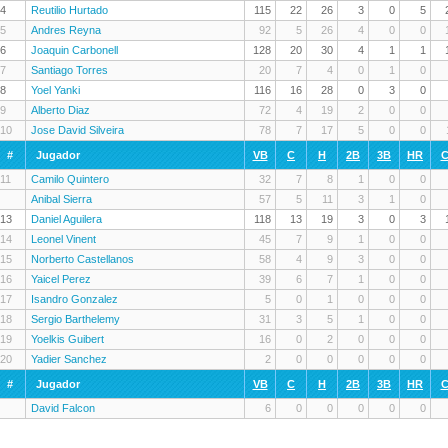
4
Reutilio Hurtado
115
22
26
3
0
5
5
Andres Reyna
92
5
26
4
0
0
6
Joaquin Carbonell
128
20
30
4
1
1
7
Santiago Torres
20
7
4
0
1
0
8
Yoel Yanki
116
16
28
0
3
0
9
Alberto Diaz
72
4
19
2
0
0
10
Jose David Silveira
78
7
17
5
0
0
#
Jugador
VB
C
H
2B
3B
HR
C
11
Camilo Quintero
32
7
8
1
0
0
Anibal Sierra
57
5
11
3
1
0
13
Daniel Aguilera
118
13
19
3
0
3
14
Leonel Vinent
45
7
9
1
0
0
15
Norberto Castellanos
58
4
9
3
0
0
16
Yaicel Perez
39
6
7
1
0
0
17
Isandro Gonzalez
5
0
1
0
0
0
18
Sergio Barthelemy
31
3
5
1
0
0
19
Yoelkis Guibert
16
0
2
0
0
0
20
Yadier Sanchez
2
0
0
0
0
0
#
Jugador
VB
C
H
2B
3B
HR
C
David Falcon
6
0
0
0
0
0