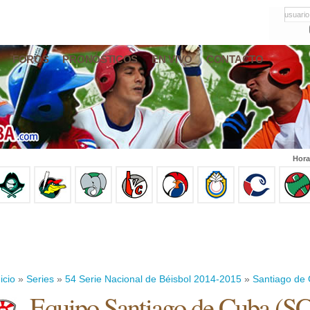
usuario
FOROS
PRONÓSTICOS
EN VIVO
CONTACTO
Hora
icio
»
Series
»
54 Serie Nacional de Béisbol 2014-2015
»
Santiago de
Equipo Santiago de Cuba (S