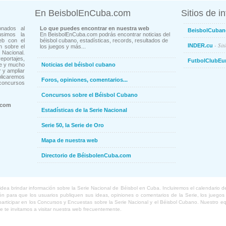
En BeisbolEnCuba.com
Sitios de i
onados al
Lo que puedes encontrar en nuestra web
BeisbolCuban
usimos la
En BeisbolEnCuba.com podrás encontrar noticias del
eb con el
béisbol cubano, estadísticas, records, resultados de
- Sit
INDER.cu
n sobre el
los juegos y más...
Nacional.
ortajes,
FutbolClubEu
ne y mucho
Noticias del béisbol cubano
 y ampliar
blicaremos
Foros, opiniones, comentarios...
concursos
Concursos sobre el Béisbol Cubano
.com
Estadísticas de la Serie Nacional
Serie 50, la Serie de Oro
Mapa de nuestra web
Directorio de BéisbolenCuba.com
a brindar información sobre la Serie Nacional de Béisbol en Cuba. Incluiremos el calendario de lo
 para que los usuarios publiquen sus ideas, opiniones o comentarios de la Serie, los juegos o
o participar en los Concursos y Encuestas sobre la Serie Nacional y el Béisbol Cubano. Nuestro 
ue te invitamos a visitar nuestra web frecuentemente.