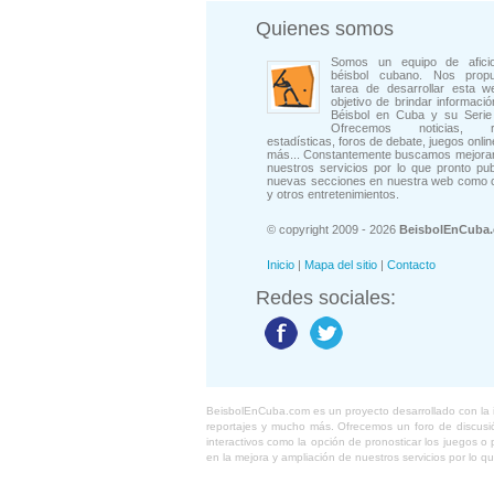
Quienes somos
Somos un equipo de afici
béisbol cubano. Nos prop
tarea de desarrollar esta w
objetivo de brindar informació
Béisbol en Cuba y su Serie 
Ofrecemos noticias, rep
estadísticas, foros de debate, juegos onli
más... Constantemente buscamos mejorar
nuestros servicios por lo que pronto pu
nuevas secciones en nuestra web como 
y otros entretenimientos.
© copyright 2009 - 2026
BeisbolEnCuba
Inicio
|
Mapa del sitio
|
Contacto
Redes sociales:
BeisbolEnCuba.com es un proyecto desarrollado con la ide
reportajes y mucho más. Ofrecemos un foro de discusión
interactivos como la opción de pronosticar los juegos 
en la mejora y ampliación de nuestros servicios por lo q