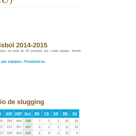
isbol 2014-2015
 para un total de 45 partidos por cada equipo, donde
por equipos
Pronósticos
y
|
io de slugging
I
AVE
OBP
SLU
BR
CR
DB
BB
SO
20
.356
.494
.598
7
2
2
35
18
22
.312
.357
.497
0
1
1
11
18
23
.329
.414
.410
9
8
2
23
4