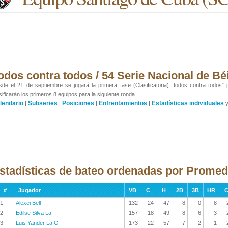
odos contra todos / 54 Serie Nacional de Bé
de el 21 de septiembre se jugará la primera fase (Clasificatoria) “todos contra todos”
sificarán los primeros 8 equipos para la siguiente ronda.
lendario
Subseries
Posiciones
Enfrentamientos
Estadísticas individuales
|
|
|
|
stadísticas de bateo ordenadas por Promed
#
Jugador
VB
C
H
2B
3B
HR
C
1
Alexei Bell
132
24
47
8
0
8
2
Edilse Silva La
157
18
49
8
6
3
3
Luis Yander La O
173
22
57
7
2
1