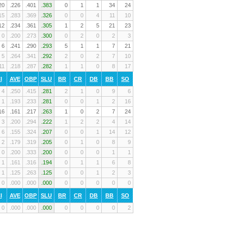
20
.226
.401
.383
0
1
1
34
24
15
.283
.369
.326
0
0
4
11
10
12
.234
.361
.305
1
2
5
21
23
0
.200
.273
.300
0
2
0
2
3
6
.241
.290
.293
5
1
1
7
21
5
.264
.341
.292
2
0
2
7
10
11
.218
.287
.282
1
1
0
8
17
I
AVE
OBP
SLU
BR
CR
DB
BB
SO
4
.250
.415
.281
2
1
0
9
6
1
.193
.233
.281
0
0
1
2
16
16
.161
.217
.263
1
0
2
7
24
3
.200
.294
.222
1
2
2
4
14
6
.155
.324
.207
0
0
1
14
12
2
.179
.319
.205
0
1
0
8
9
0
.200
.333
.200
0
0
0
1
1
1
.161
.316
.194
0
1
1
6
8
1
.125
.263
.125
0
0
1
2
3
0
.000
.000
.000
0
0
0
0
0
I
AVE
OBP
SLU
BR
CR
DB
BB
SO
0
.000
.000
.000
0
0
0
0
2