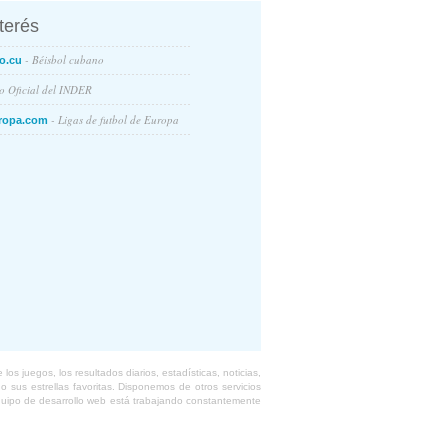
nterés
- Béisbol cubano
o.cu
io Oficial del INDER
- Ligas de futbol de Europa
ropa.com
s juegos, los resultados diarios, estadísticas, noticias,
 sus estrellas favoritas. Disponemos de otros servicios
equipo de desarrollo web está trabajando constantemente