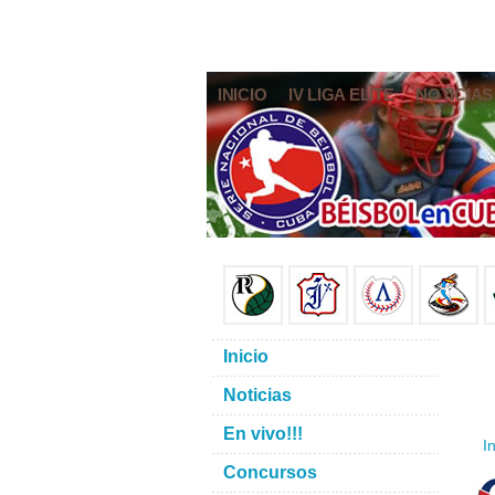
INICIO
IV LIGA ELITE
NOTICIAS
Inicio
Noticias
En vivo!!!
In
Concursos