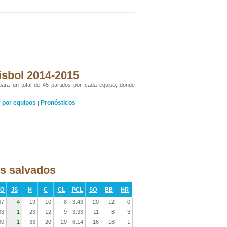
isbol 2014-2015
 para un total de 45 partidos por cada equipo, donde
por equipos
Pronósticos
y
|
os salvados
RO
JS
H
C
CL
PCL
SO
BB
HR
67
4
19
10
8
3.43
20
12
0
33
1
23
12
9
3.33
11
8
3
00
1
33
20
20
6.14
16
18
1