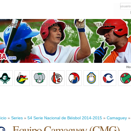
usuario
FOROS
PRONÓSTICOS
EN VIVO
CONTACTO
Ho
icio
»
Series
»
54 Serie Nacional de Béisbol 2014-2015
»
Camaguey
» 
Equipo Camaguey (CMG)