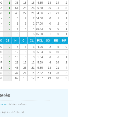
00
1
36
18
16
4.55
13
14
2
67
1
51
28
26
6.38
26
11
5
50
1
48
22
21
4.36
21
21
4
-
0
3
2
2
54.00
0
1
1
-
0
1
3
2
27.00
0
2
0
-
0
5
4
4
15.43
0
0
1
-
0
8
5
5
15.00
1
0
1
RO
JS
H
C
CL
PCL
SO
BB
HR
00
0
8
3
3
4.26
2
5
0
00
0
12
8
8
5.54
6
10
2
-
0
13
3
3
1.84
6
6
1
67
0
21
12
12
5.59
4
14
2
33
0
46
23
21
5.35
13
21
4
50
0
37
21
14
2.52
44
28
2
67
0
62
19
17
2.37
49
18
3
nterés
- Béisbol cubano
o.cu
io Oficial del INDER