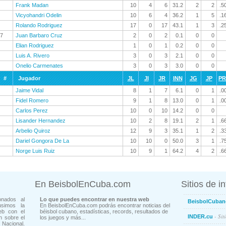
Frank Madan
10
4
6
31.2
2
2
.5
Vicyohandri Odelin
10
6
4
36.2
1
5
.1
Rolando Rodriguez
17
0
17
43.1
1
3
.2
7
Juan Barbaro Cruz
2
0
2
0.1
0
0
Elian Rodriguez
1
0
1
0.2
0
0
Luis A. Rivero
3
0
3
2.1
0
0
Onelio Carmenates
3
0
3
3.0
0
0
#
Jugador
JL
JI
JR
INN
JG
JP
P
Jaime Vidal
8
1
7
6.1
0
1
.0
Fidel Romero
9
1
8
13.0
0
1
.0
Carlos Perez
10
0
10
14.2
0
0
Lisander Hernandez
10
2
8
19.1
2
1
.6
Arbelio Quiroz
12
9
3
35.1
1
2
.3
Dariel Gongora De La
10
10
0
50.0
3
1
.7
Norge Luis Ruiz
10
9
1
64.2
4
2
.6
En BeisbolEnCuba.com
Sitios de i
onados al
Lo que puedes encontrar en nuestra web
BeisbolCuban
usimos la
En BeisbolEnCuba.com podrás encontrar noticias del
eb con el
béisbol cubano, estadísticas, records, resultados de
- Sit
INDER.cu
n sobre el
los juegos y más...
Nacional.