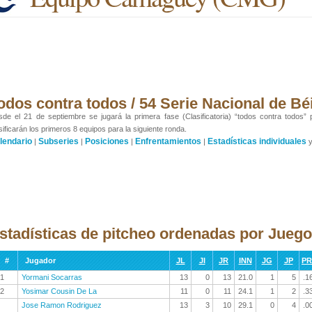
odos contra todos / 54 Serie Nacional de Bé
de el 21 de septiembre se jugará la primera fase (Clasificatoria) “todos contra todos”
sificarán los primeros 8 equipos para la siguiente ronda.
lendario
Subseries
Posiciones
Enfrentamientos
Estadísticas individuales
|
|
|
|
stadísticas de pitcheo ordenadas por Jueg
#
Jugador
JL
JI
JR
INN
JG
JP
P
1
Yormani Socarras
13
0
13
21.0
1
5
.1
2
Yosimar Cousin De La
11
0
11
24.1
1
2
.3
Jose Ramon Rodriguez
13
3
10
29.1
0
4
.0