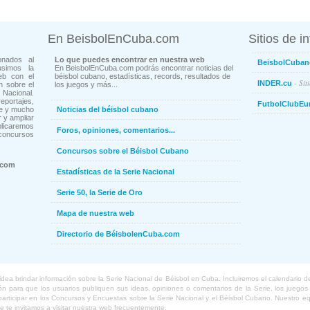
En BeisbolEnCuba.com
Sitios de i
onados al
Lo que puedes encontrar en nuestra web
BeisbolCuban
usimos la
En BeisbolEnCuba.com podrás encontrar noticias del
eb con el
béisbol cubano, estadísticas, records, resultados de
- Sit
INDER.cu
n sobre el
los juegos y más...
Nacional.
ortajes,
FutbolClubEu
ne y mucho
Noticias del béisbol cubano
 y ampliar
blicaremos
Foros, opiniones, comentarios...
concursos
Concursos sobre el Béisbol Cubano
.com
Estadísticas de la Serie Nacional
Serie 50, la Serie de Oro
Mapa de nuestra web
Directorio de BéisbolenCuba.com
a brindar información sobre la Serie Nacional de Béisbol en Cuba. Incluiremos el calendario de lo
 para que los usuarios publiquen sus ideas, opiniones o comentarios de la Serie, los juegos o
o participar en los Concursos y Encuestas sobre la Serie Nacional y el Béisbol Cubano. Nuestro 
ue te invitamos a visitar nuestra web frecuentemente.