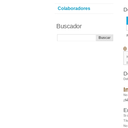
Colaboradores
D
Buscador
0
D
De
I
No 
¡S
E
Si 
Tít
No 