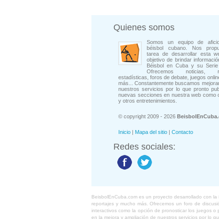
Quienes somos
Somos un equipo de afici
béisbol cubano. Nos prop
tarea de desarrollar esta w
objetivo de brindar informació
Béisbol en Cuba y su Serie 
Ofrecemos noticias, rep
estadísticas, foros de debate, juegos onli
más... Constantemente buscamos mejorar
nuestros servicios por lo que pronto pu
nuevas secciones en nuestra web como 
y otros entretenimientos.
© copyright 2009 - 2026
BeisbolEnCuba
Inicio
|
Mapa del sitio
|
Contacto
Redes sociales:
BeisbolEnCuba.com es un proyecto desarrollado con la ide
reportajes y mucho más. Ofrecemos un foro de discusión
interactivos como la opción de pronosticar los juegos 
en la mejora y ampliación de nuestros servicios por lo q