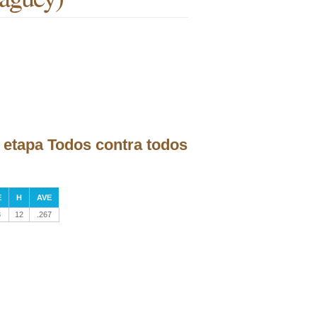
a etapa Todos contra todos
E
H
AVE
8
12
.267