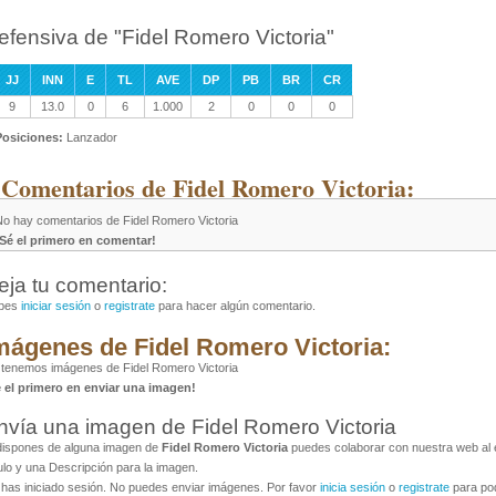
efensiva de "Fidel Romero Victoria"
JJ
INN
E
TL
AVE
DP
PB
BR
CR
9
13.0
0
6
1.000
2
0
0
0
Posiciones:
Lanzador
 Comentarios de Fidel Romero Victoria:
No hay comentarios de Fidel Romero Victoria
¡Sé el primero en comentar!
eja tu comentario:
bes
iniciar sesión
o
registrate
para hacer algún comentario.
mágenes de Fidel Romero Victoria:
tenemos imágenes de Fidel Romero Victoria
é el primero en enviar una imagen!
nvía una imagen de Fidel Romero Victoria
dispones de alguna imagen de
Fidel Romero Victoria
puedes colaborar con nuestra web al e
ulo y una Descripción para la imagen.
has iniciado sesión. No puedes enviar imágenes. Por favor
inicia sesión
o
registrate
para pod