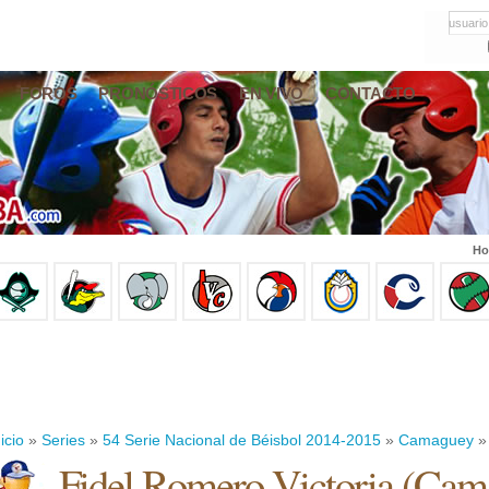
usuario
FOROS
PRONÓSTICOS
EN VIVO
CONTACTO
Ho
icio
»
Series
»
54 Serie Nacional de Béisbol 2014-2015
»
Camaguey
» 
Fidel Romero Victoria
(
Cam