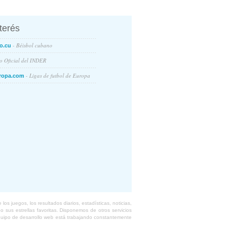
nterés
- Béisbol cubano
o.cu
io Oficial del INDER
- Ligas de futbol de Europa
ropa.com
s juegos, los resultados diarios, estadísticas, noticias,
 sus estrellas favoritas. Disponemos de otros servicios
equipo de desarrollo web está trabajando constantemente