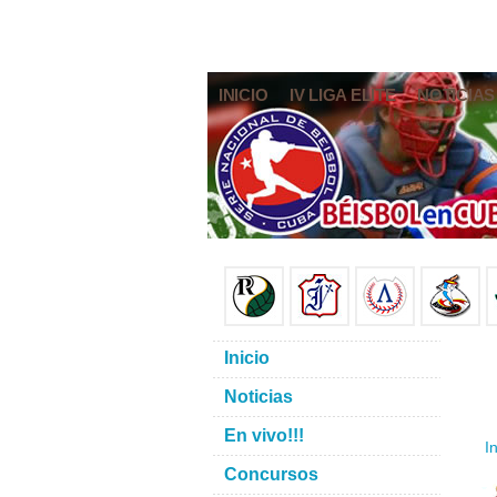
INICIO
IV LIGA ELITE
NOTICIAS
Inicio
Noticias
En vivo!!!
In
Concursos