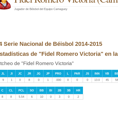
Jugador de Béisbol
del
Equipo Camaguey
4 Serie Nacional de Béisbol 2014-2015
stadísticas de "Fidel Romero Victoria" en l
itcheo de "Fidel Romero Victoria"
JL
JI
JC
JR
JG
JP
PRO
L
PAR
JS
INN
VB
B
9
1
0
8
0
1
.000
0
0
0
13.0
45
5
C
CL
PCL
SO
BB
BI
2B
3B
HR
8
8
5.54
6
10
0
3
0
2