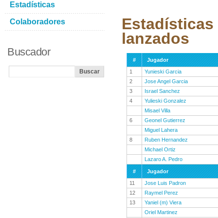
Estadísticas
Estadísticas
Colaboradores
lanzados
Buscador
#
Jugador
1
Yunieski Garcia
2
Jose Angel Garcia
3
Israel Sanchez
4
Yulieski Gonzalez
Misael Villa
6
Geonel Gutierrez
Miguel Lahera
8
Ruben Hernandez
Michael Ortiz
Lazaro A. Pedro
#
Jugador
11
Jose Luis Padron
12
Raymel Perez
13
Yaniel (m) Viera
Oriel Martinez