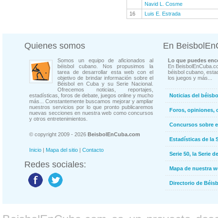
Navid L. Cosme
16
Luis E. Estrada
Quienes somos
En BeisbolE
Somos un equipo de aficionados al
Lo que puedes enco
béisbol cubano. Nos propusimos la
En BeisbolEnCuba.co
tarea de desarrollar esta web con el
béisbol cubano, estad
objetivo de brindar información sobre el
los juegos y más...
Béisbol en Cuba y su Serie Nacional.
Ofrecemos noticias, reportajes,
estadísticas, foros de debate, juegos online y mucho
Noticias del béisb
más... Constantemente buscamos mejorar y ampliar
nuestros servicios por lo que pronto publicaremos
Foros, opiniones, 
nuevas secciones en nuestra web como concursos
y otros entretenimientos.
Concursos sobre e
© copyright 2009 - 2026
BeisbolEnCuba.com
Estadísticas de la 
Inicio
|
Mapa del sitio
|
Contacto
Serie 50, la Serie d
Redes sociales:
Mapa de nuestra 
Directorio de Béi