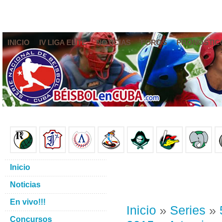
INICIO
IV LIGA ELITE
NOTICIAS
FOROS
PRONÓSTIC
Inicio
Noticias
En vivo!!!
Inicio
»
Series
»
Concursos