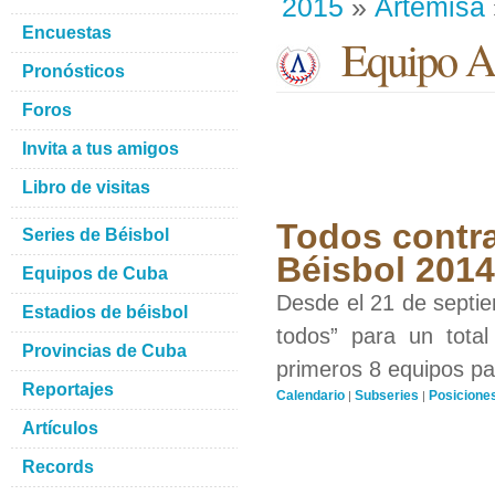
2015
»
Artemisa
Encuestas
Equipo Ar
Pronósticos
Foros
Invita a tus amigos
Libro de visitas
Todos contra
Series de Béisbol
Béisbol 201
Equipos de Cuba
Desde el 21 de septiem
Estadios de béisbol
todos” para un total
Provincias de Cuba
primeros 8 equipos par
Reportajes
Calendario
Subseries
Posicione
|
|
Artículos
Records