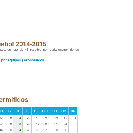
isbol 2014-2015
 para un total de 45 partidos por cada equipo, donde
por equipos
Pronósticos
y
|
permitidos
RO
JS
H
C
CL
PCL
SO
BB
HR
67
0
64
22
18
2.37
23
17
4
57
0
58
20
14
2.07
31
24
2
44
0
54
28
23
3.27
30
30
2