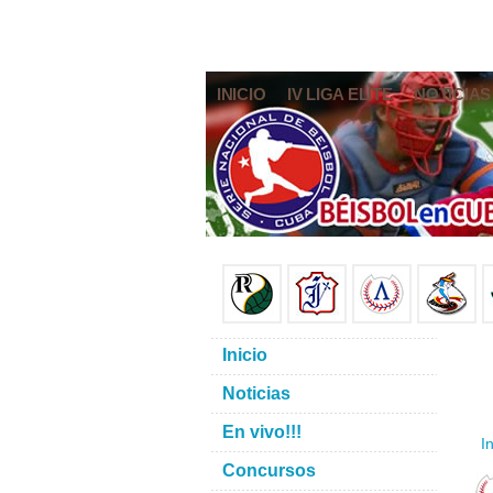
INICIO
IV LIGA ELITE
NOTICIAS
Inicio
Noticias
En vivo!!!
In
Concursos