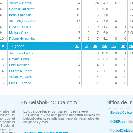
4
Yunieski Garcia
24
0
24
54.2
6
3
.6
5
Geonel Gutierrez
10
9
1
40.0
1
2
.3
6
Israel Sanchez
16
0
16
27.0
1
2
.3
7
Jose Angel Garcia
17
0
17
27.0
0
2
.0
8
Navid L. Cosme
4
4
0
11.2
0
1
.0
9
Michael Ortiz
7
0
7
6.0
1
0
1.0
10
Ruben Hernandez
7
0
7
5.1
0
0
#
Jugador
JL
JI
JR
INN
JG
JP
P
Jose Luis Padron
6
0
6
13.2
0
1
.0
12
Raymel Perez
5
0
5
6.2
0
0
13
Oriel Martinez
4
0
4
6.1
0
0
14
Lazaro A. Pedro
7
0
7
7.1
0
0
15
Yaniel (m) Viera
4
0
4
2.1
0
0
16
Luis E. Estrada
1
0
1
2.1
0
0
En BeisbolEnCuba.com
Sitios de i
onados al
Lo que puedes encontrar en nuestra web
BeisbolCuban
usimos la
En BeisbolEnCuba.com podrás encontrar noticias del
eb con el
béisbol cubano, estadísticas, records, resultados de
- Sit
INDER.cu
n sobre el
los juegos y más...
Nacional.
ortajes,
FutbolClubEu
ne y mucho
Noticias del béisbol cubano