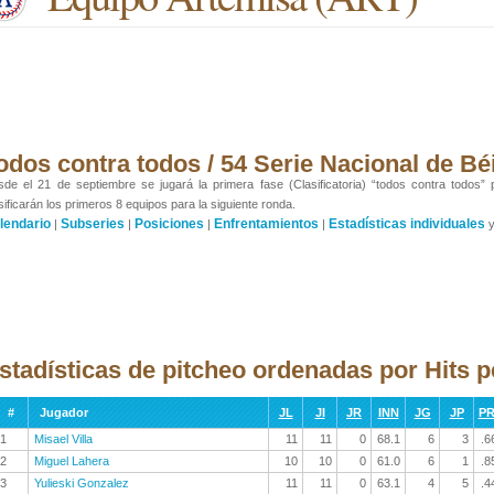
odos contra todos / 54 Serie Nacional de Bé
de el 21 de septiembre se jugará la primera fase (Clasificatoria) “todos contra todos”
sificarán los primeros 8 equipos para la siguiente ronda.
lendario
Subseries
Posiciones
Enfrentamientos
Estadísticas individuales
|
|
|
|
stadísticas de pitcheo ordenadas por Hits 
#
Jugador
JL
JI
JR
INN
JG
JP
P
1
Misael Villa
11
11
0
68.1
6
3
.6
2
Miguel Lahera
10
10
0
61.0
6
1
.8
3
Yulieski Gonzalez
11
11
0
63.1
4
5
.4