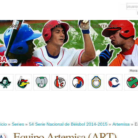
usuario
FOROS
PRONÓSTICOS
EN VIVO
CONTACTO
Hora
icio
»
Series
»
54 Serie Nacional de Béisbol 2014-2015
»
Artemisa
» Es
Equipo Artemisa (ART)