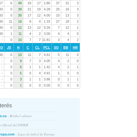
67
6
49
19
17
2.80
37
31
3
33
0
39
21
19
4.28
25
16
3
33
0
30
17
12
4.00
10
13
3
00
11
16
8
4
1.33
27
18
2
00
0
12
13
12
9.26
7
12
1
00
1
11
4
2
3.00
4
4
0
-
0
10
7
7
11.81
3
4
2
RO
JS
H
C
CL
PCL
SO
BB
HR
00
0
10
11
7
4.61
5
11
0
-
0
9
7
3
4.05
4
2
0
-
0
6
1
1
1.42
4
2
1
-
0
5
5
4
4.91
1
5
0
-
0
3
1
1
3.86
0
1
1
-
0
1
0
0
0.00
0
0
0
nterés
- Béisbol cubano
o.cu
io Oficial del INDER
- Ligas de futbol de Europa
ropa.com