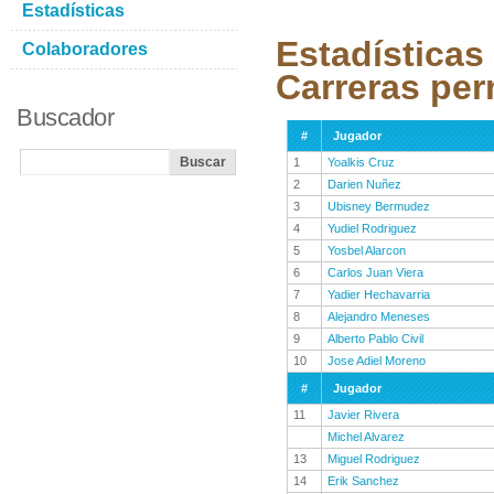
Estadísticas
Estadísticas
Colaboradores
Carreras per
Buscador
#
Jugador
1
Yoalkis Cruz
2
Darien Nuñez
3
Ubisney Bermudez
4
Yudiel Rodriguez
5
Yosbel Alarcon
6
Carlos Juan Viera
7
Yadier Hechavarria
8
Alejandro Meneses
9
Alberto Pablo Civil
10
Jose Adiel Moreno
#
Jugador
11
Javier Rivera
Michel Alvarez
13
Miguel Rodriguez
14
Erik Sanchez