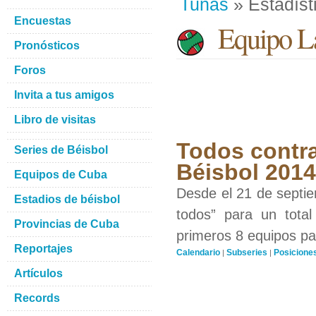
Tunas
» Estadíst
Encuestas
Equipo La
Pronósticos
Foros
Invita a tus amigos
Libro de visitas
Todos contra
Series de Béisbol
Béisbol 201
Equipos de Cuba
Desde el 21 de septiem
Estadios de béisbol
todos” para un total
Provincias de Cuba
primeros 8 equipos par
Reportajes
Calendario
Subseries
Posicione
|
|
Artículos
Records