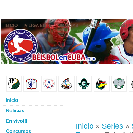
INICIO
IV LIGA ELITE
NOTICIAS
FOROS
PRONÓSTIC
Inicio
Noticias
En vivo!!!
Inicio
»
Series
»
Concursos