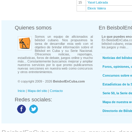
15
Yasel Labrada
Elexis Valera
Quienes somos
En BeisbolE
Somos un equipo de aficionados al
Lo que puedes enco
béisbol cubano. Nos propusimos la
En BeisbolEnCuba.co
tarea de desarrollar esta web con el
béisbol cubano, estad
objetivo de brindar información sobre el
los juegos y más...
Béisbol en Cuba y su Serie Nacional.
Ofrecemos noticias, reportajes,
estadísticas, foros de debate, juegos online y mucho
Noticias del béisb
más... Constantemente buscamos mejorar y ampliar
nuestros servicios por lo que pronto publicaremos
Foros, opiniones, 
nuevas secciones en nuestra web como concursos
y otros entretenimientos.
Concursos sobre e
© copyright 2009 - 2026
BeisbolEnCuba.com
Estadísticas de la 
Inicio
|
Mapa del sitio
|
Contacto
Serie 50, la Serie d
Redes sociales:
Mapa de nuestra 
Directorio de Béi