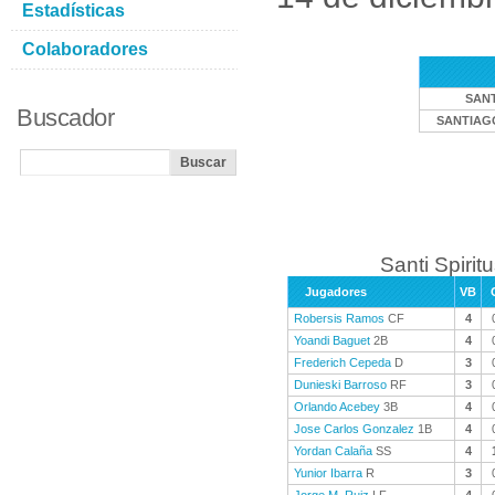
Estadísticas
Colaboradores
SANT
Buscador
SANTIAG
Santi Spiritu
Jugadores
VB
Robersis Ramos
CF
4
Yoandi Baguet
2B
4
Frederich Cepeda
D
3
Dunieski Barroso
RF
3
Orlando Acebey
3B
4
Jose Carlos Gonzalez
1B
4
Yordan Calaña
SS
4
Yunior Ibarra
R
3