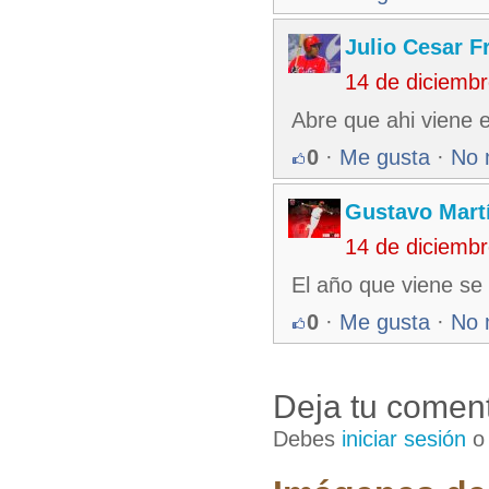
Julio Cesar F
14 de diciemb
Abre que ahi viene el 
0
·
Me gusta
·
No 
Gustavo Mart
14 de diciemb
El año que viene se 
0
·
Me gusta
·
No 
Deja tu coment
Debes
iniciar sesión