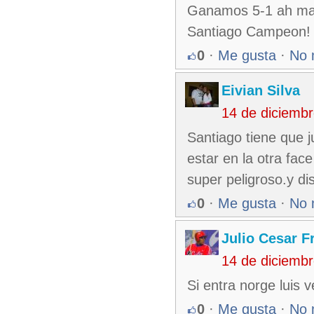
Ganamos 5-1 ah ma
Santiago Campeon!
0
·
Me gusta
·
No 
Eivian Silva
14 de diciemb
Santiago tiene que 
estar en la otra fa
super peligroso.y di
0
·
Me gusta
·
No 
Julio Cesar F
14 de diciemb
Si entra norge luis 
0
·
Me gusta
·
No 