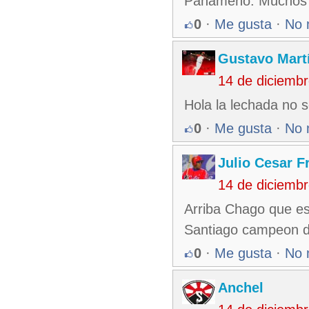
Panameño. Muchos se
0
·
Me gusta
·
No 
Gustavo Mart
14 de diciemb
Hola la lechada no s
0
·
Me gusta
·
No 
Julio Cesar F
14 de diciemb
Arriba Chago que es
Santiago campeon 
0
·
Me gusta
·
No 
Anchel