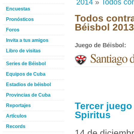
2014
»
Todos con
Encuestas
Todos contra
Pronósticos
Béisbol 201
Foros
Invita a tus amigos
Juego de Béisbol
:
Libro de visitas
Santiago d
Series de Béisbol
Equipos de Cuba
Estadios de béisbol
Provincias de Cuba
Tercer juego
Reportajes
Spiritus
Artículos
Records
14 de diciemb