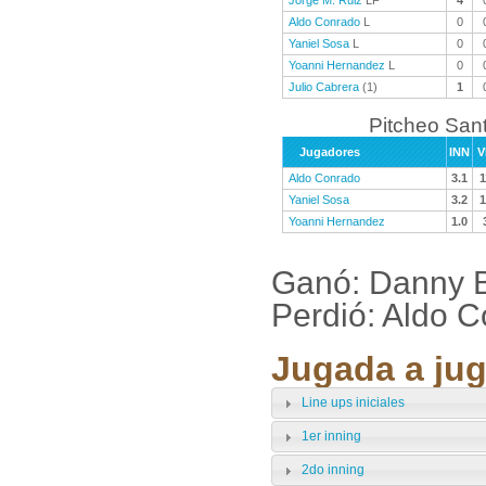
Jorge M. Ruiz
LF
4
Aldo Conrado
L
0
Yaniel Sosa
L
0
Yoanni Hernandez
L
0
Julio Cabrera
(1)
1
Pitcheo Sant
Jugadores
INN
V
Aldo Conrado
3.1
1
Yaniel Sosa
3.2
1
Yoanni Hernandez
1.0
Ganó: Danny B
Perdió: Aldo 
Jugada a jug
Line ups iniciales
1er inning
2do inning