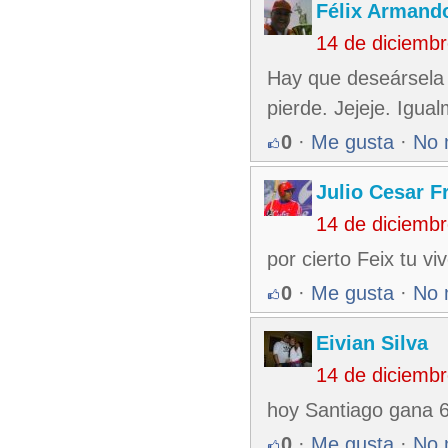
Félix Armando
14 de diciemb
Hay que deseársela 
pierde. Jejeje. Igua
0
·
Me gusta
·
No 
Julio Cesar F
14 de diciemb
por cierto Feix tu 
0
·
Me gusta
·
No 
Eivian Silva
14 de diciemb
hoy Santiago gana 6
0
·
Me gusta
·
No 