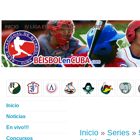
INICIO
IV LIGA ELITE
NOTICIAS
FOROS
PRONÓSTIC
Inicio
Noticias
En vivo!!!
Inicio
»
Series
»
Concursos