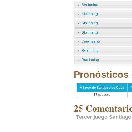
3er inning
4to inning
5to inning
6to inning
7mo inning
8vo inning
9no inning
Pronósticos 
A favor de Santiago de Cuba
87
usuarios
25 Comentarios
Tercer juego Santiago