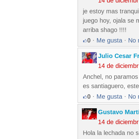
14 de diciemb
je estoy mas tranqui
juego hoy, ojala se 
arriba shago !!!!
0
·
Me gusta
·
No 
Julio Cesar F
14 de diciemb
Anchel, no paramos
es santiaguero, es
0
·
Me gusta
·
No 
Gustavo Mart
14 de diciemb
Hola la lechada no s