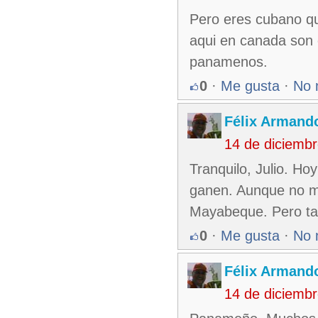
Pero eres cubano q
aqui en canada son
panamenos.
0
·
Me gusta
·
No 
Félix Armando
14 de diciemb
Tranquilo, Julio. H
ganen. Aunque no me
Mayabeque. Pero ta
0
·
Me gusta
·
No 
Félix Armando
14 de diciemb