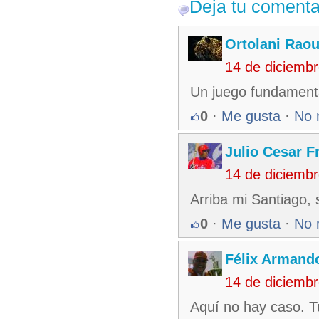
Deja tu comenta
Ortolani Raou
14 de diciemb
Un juego fundamenta
0
·
Me gusta
·
No 
Julio Cesar F
14 de diciemb
Arriba mi Santiago,
0
·
Me gusta
·
No 
Félix Armando
14 de diciemb
Aquí no hay caso. T