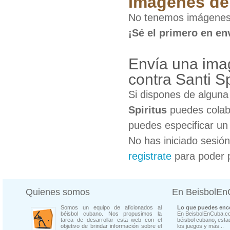
Imágenes de 
No tenemos imágenes d
¡Sé el primero en en
Envía una ima
contra Santi Sp
Si dispones de algun
Spiritus
puedes colabo
puedes especificar un 
No has iniciado sesió
registrate
para poder 
Quienes somos
En BeisbolE
Somos un equipo de aficionados al
Lo que puedes enco
béisbol cubano. Nos propusimos la
En BeisbolEnCuba.co
tarea de desarrollar esta web con el
béisbol cubano, estad
objetivo de brindar información sobre el
los juegos y más...