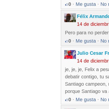
0
·
Me gusta
·
No 
Félix Armando
14 de diciemb
Pero para no perder 
0
·
Me gusta
·
No 
Julio Cesar F
14 de diciemb
je, je, je, Felix a 
debatir contigo, tu 
Santiago campeon, m
porque Santiago va
0
·
Me gusta
·
No 