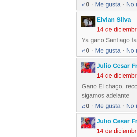
0
·
Me gusta
·
No 
Eivian Silva
14 de diciemb
Ya gano Santiago fa
0
·
Me gusta
·
No 
Julio Cesar F
14 de diciemb
Gano El chago, recoj
sigamos adelante
0
·
Me gusta
·
No 
Julio Cesar F
14 de diciemb