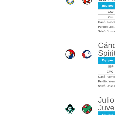
Equipos
CAV
VCL
Ganó:
Robeli
Perdió:
Luis 
Salvó:
Yosvan
Cánd
Spiri
Equipos
SSP
CMG
Ganó:
Vicyoh
Perdió:
Yoen
Salvó:
Jose 
Julio
Juve