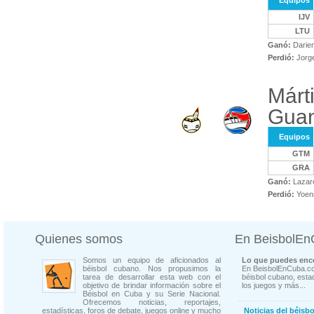
Equipos
IJV
LTU
Ganó:
Darien
Perdió:
Jorge
Márt
Gua
Equipos
GTM
GRA
Ganó:
Lazar
Perdió:
Yoen
Quienes somos
En BeisbolE
Somos un equipo de aficionados al
Lo que puedes enco
béisbol cubano. Nos propusimos la
En BeisbolEnCuba.co
tarea de desarrollar esta web con el
béisbol cubano, estad
objetivo de brindar información sobre el
los juegos y más...
Béisbol en Cuba y su Serie Nacional.
Ofrecemos noticias, reportajes,
estadísticas, foros de debate, juegos online y mucho
Noticias del béisb