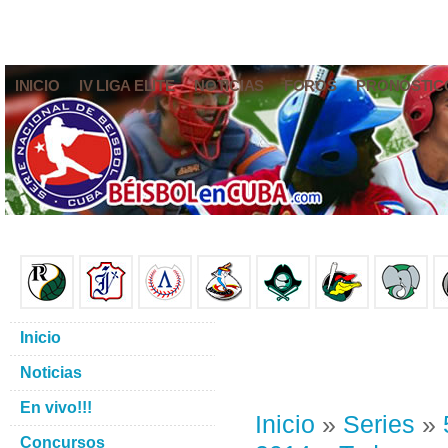
INICIO
IV LIGA ELITE
NOTICIAS
FOROS
PRONÓSTIC
Inicio
Noticias
En vivo!!!
Inicio
»
Series
»
Concursos