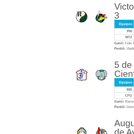
Vict
3
Equipos
PRI
MTZ
Ganó:
Felix 
Perdió:
Vladi
5 de
Cien
Equipos
IND
CFG
Ganó:
Ramon
Perdió:
Dann
Augu
de Av