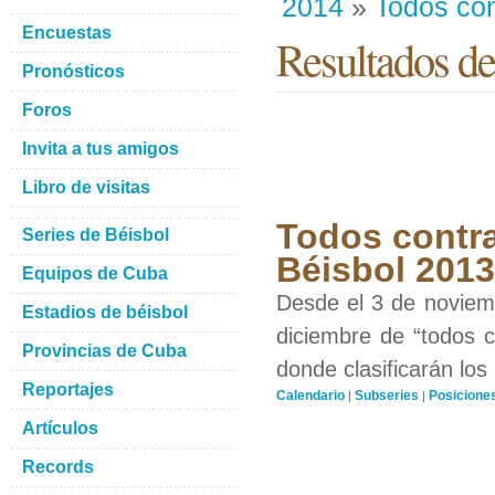
2014
»
Todos con
Encuestas
Resultados de
Pronósticos
Foros
Invita a tus amigos
Libro de visitas
Todos contra
Series de Béisbol
Béisbol 201
Equipos de Cuba
Desde el 3 de noviemb
Estadios de béisbol
diciembre de “todos c
Provincias de Cuba
donde clasificarán los
Reportajes
Calendario
Subseries
Posicione
|
|
Artículos
Records