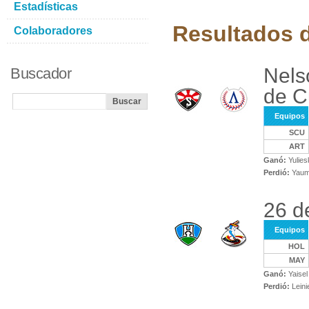
Estadísticas
Resultados d
Colaboradores
Nels
Buscador
de C
Equipos
SCU
ART
Ganó:
Yulies
Perdió:
Yaum
26 d
Equipos
HOL
MAY
Ganó:
Yaisel
Perdió:
Leini