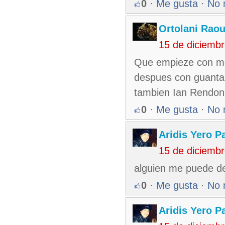
0
·
Me gusta
·
No 
Ortolani Raou
15 de diciemb
Que empieze con mon
despues con guanta
tambien Ian Rendon!
0
·
Me gusta
·
No 
Aridis Yero P
15 de diciemb
alguien me puede de
0
·
Me gusta
·
No 
Aridis Yero P