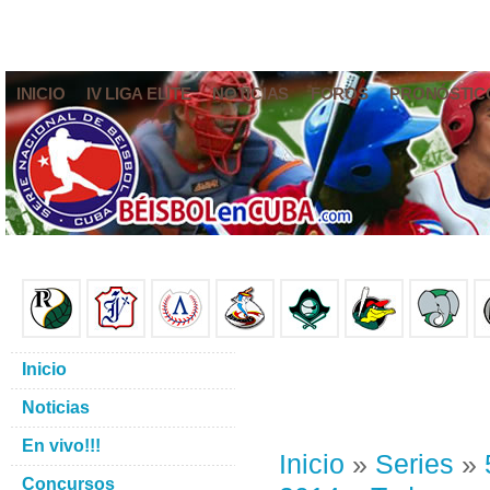
INICIO
IV LIGA ELITE
NOTICIAS
FOROS
PRONÓSTIC
Inicio
Noticias
En vivo!!!
Inicio
»
Series
»
Concursos