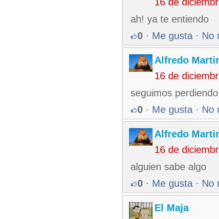
16 de diciemb
ah! ya te entiendo
0
·
Me gusta
·
No 
Alfredo Martin
16 de diciemb
seguimos perdiendo 
0
·
Me gusta
·
No 
Alfredo Martin
16 de diciemb
alguien sabe algo
0
·
Me gusta
·
No 
El Maja