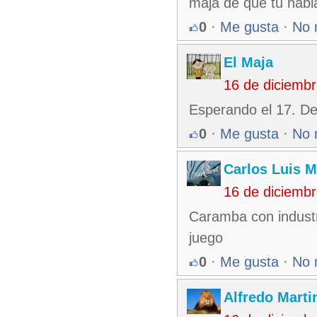
maja de que tu habla
0
·
Me gusta
·
No 
El Maja
16 de diciemb
Esperando el 17. De
0
·
Me gusta
·
No 
Carlos Luis M
16 de diciemb
Caramba con industri
juego
0
·
Me gusta
·
No 
Alfredo Martin