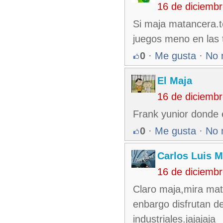
16 de diciemb
Si maja matancera.t
juegos meno en las t
0
·
Me gusta
·
No 
El Maja
16 de diciemb
Frank yunior donde 
0
·
Me gusta
·
No 
Carlos Luis M
16 de diciemb
Claro maja,mira mata
enbargo disfrutan d
industriales.jajajaja