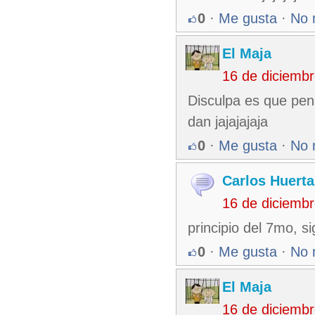
0
·
Me gusta
·
No 
El Maja
16 de diciemb
Disculpa es que pen
dan jajajajaja
0
·
Me gusta
·
No 
Carlos Huerta
16 de diciemb
principio del 7mo, 
0
·
Me gusta
·
No 
El Maja
16 de diciemb