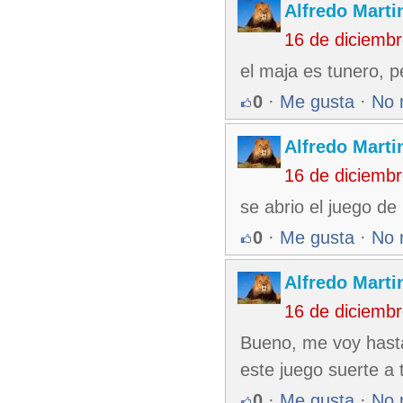
Alfredo Martin
16 de diciemb
el maja es tunero, p
0
·
Me gusta
·
No 
Alfredo Martin
16 de diciemb
se abrio el juego d
0
·
Me gusta
·
No 
Alfredo Martin
16 de diciemb
Bueno, me voy hast
este juego suerte a 
0
·
Me gusta
·
No 