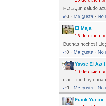
16 de diciemb
HOLA,un saludo azu
0
·
Me gusta
·
No 
El Maja
16 de diciemb
Buenas noches! Lleg
0
·
Me gusta
·
No 
Yasse El Azul
16 de diciemb
claro que hoy ganam
0
·
Me gusta
·
No 
Frank Yunior