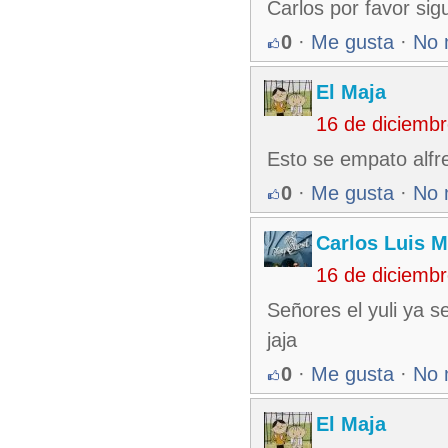
Carlos por favor si
0
·
Me gusta
·
No 
El Maja
16 de diciemb
Esto se empato alfr
0
·
Me gusta
·
No 
Carlos Luis M
16 de diciemb
Señores el yuli ya s
jaja
0
·
Me gusta
·
No 
El Maja