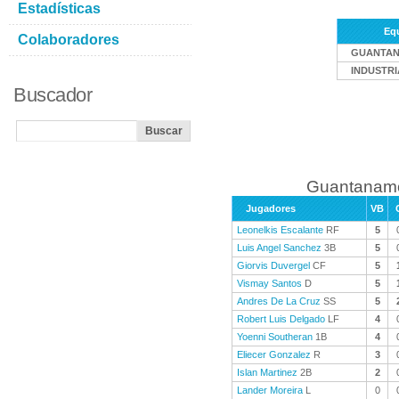
Estadísticas
Eq
Colaboradores
GUANTA
INDUSTRI
Buscador
Guantanamo
Jugadores
VB
Leonelkis Escalante
RF
5
Luis Angel Sanchez
3B
5
Giorvis Duvergel
CF
5
Vismay Santos
D
5
Andres De La Cruz
SS
5
Robert Luis Delgado
LF
4
Yoenni Southeran
1B
4
Eliecer Gonzalez
R
3
Islan Martinez
2B
2
Lander Moreira
L
0