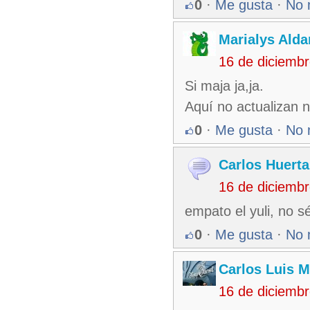
0
·
Me gusta
·
No 
Marialys Alda
16 de diciemb
Si maja ja,ja.
Aquí no actualizan n
0
·
Me gusta
·
No 
Carlos Huerta
16 de diciemb
empato el yuli, no s
0
·
Me gusta
·
No 
Carlos Luis M
16 de diciemb