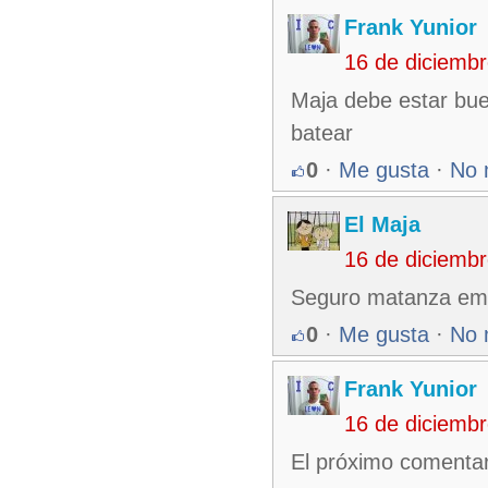
Frank Yunior
16 de diciemb
Maja debe estar bue
batear
0
·
Me gusta
·
No 
El Maja
16 de diciemb
Seguro matanza emp
0
·
Me gusta
·
No 
Frank Yunior
16 de diciemb
El próximo comentari