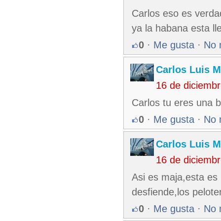
Carlos eso es verdad
ya la habana esta l
0
·
Me gusta
·
No 
Carlos Luis M
16 de diciemb
Carlos tu eres una b
0
·
Me gusta
·
No 
Carlos Luis M
16 de diciemb
Asi es maja,esta es 
desfiende,los pelot
0
·
Me gusta
·
No 