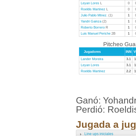
Leyan Lores
L
0
Roeldis Martinez
L
0
Julio Pablo Mtnez.
(1)
1
Yandri Gainza
(2)
1
Roberto Borrero
R
1
Luis Manuel Periche
2B
1
Pitcheo Gu
Jugadores
INN
V
Lander Moreira
3.1
1
Leyan Lores
3.1
1
Roeldis Martinez
2.2
1
Ganó: Yohandr
Perdió: Roeldi
Jugada a jug
Line ups iniciales