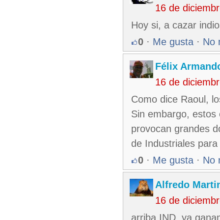
16 de diciemb
Hoy si, a cazar indi
0
·
Me gusta
·
No 
Félix Armando
16 de diciemb
Como dice Raoul, lo
Sin embargo, estos 
provocan grandes do
de Industriales para
0
·
Me gusta
·
No 
Alfredo Martin
16 de diciemb
arriba IND, ya gana