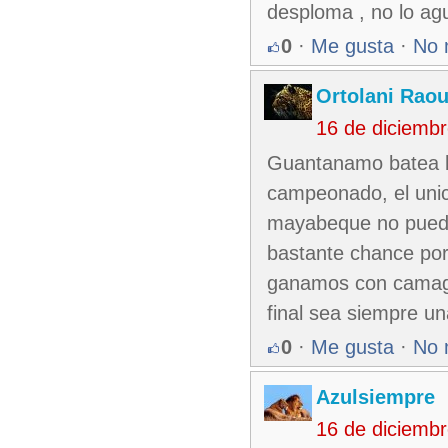
desploma , no lo agu
0
·
Me gusta
·
No 
Ortolani Raou
16 de diciemb
Guantanamo batea bi
campeonado, el uni
mayabeque no puede 
bastante chance por
ganamos con camagu
final sea siempre un
0
·
Me gusta
·
No 
Azulsiempre
16 de diciemb