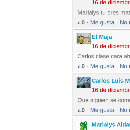
16 de diciemb
Marialys tu eres mat
0
·
Me gusta
·
No 
El Maja
16 de diciemb
Carlos clase cara aho
0
·
Me gusta
·
No 
Carlos Luis M
16 de diciemb
Que alguien se comu
0
·
Me gusta
·
No 
Marialys Alda