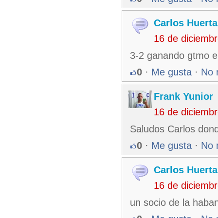
Carlos Huerta
16 de diciemb
3-2 ganando gtmo en 
0
·
Me gusta
·
No 
Frank Yunior
16 de diciemb
Saludos Carlos dond
0
·
Me gusta
·
No 
Carlos Huerta
16 de diciemb
un socio de la haban