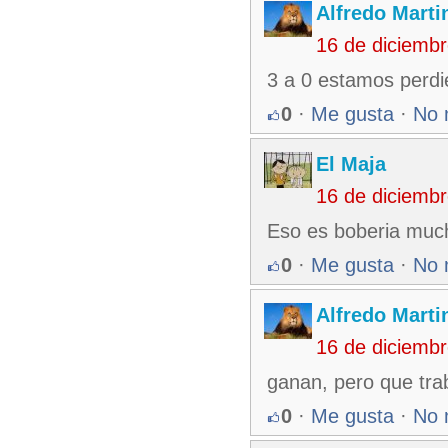
Alfredo Martin
16 de diciemb
3 a 0 estamos perdi
0
·
Me gusta
·
No 
El Maja
16 de diciemb
Eso es boberia much
0
·
Me gusta
·
No 
Alfredo Martin
16 de diciemb
ganan, pero que tra
0
·
Me gusta
·
No 