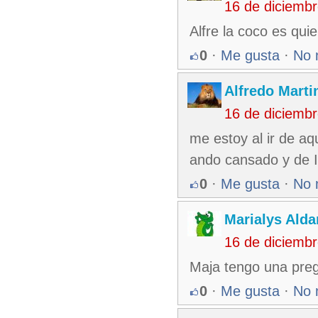
16 de diciemb
Alfre la coco es quie
0
·
Me gusta
·
No 
Alfredo Martin
16 de diciemb
me estoy al ir de aq
ando cansado y de 
0
·
Me gusta
·
No 
Marialys Alda
16 de diciemb
Maja tengo una preg
0
·
Me gusta
·
No 