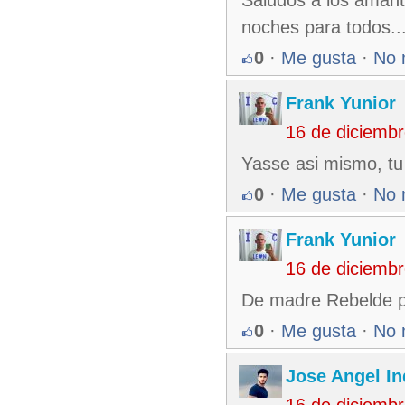
Saludos a los amant
noches para todos..
0
·
Me gusta
·
No 
Frank Yunior
16 de diciemb
Yasse asi mismo, tu
0
·
Me gusta
·
No 
Frank Yunior
16 de diciemb
De madre Rebelde pa
0
·
Me gusta
·
No 
Jose Angel In