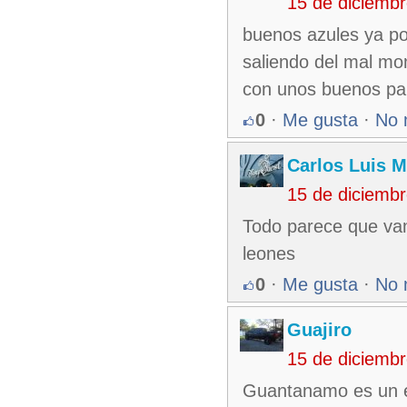
15 de diciemb
buenos azules ya po
saliendo del mal mo
con unos buenos p
0
·
Me gusta
·
No 
Carlos Luis M
15 de diciemb
Todo parece que vam
leones
0
·
Me gusta
·
No 
Guajiro
15 de diciemb
Guantanamo es un eq