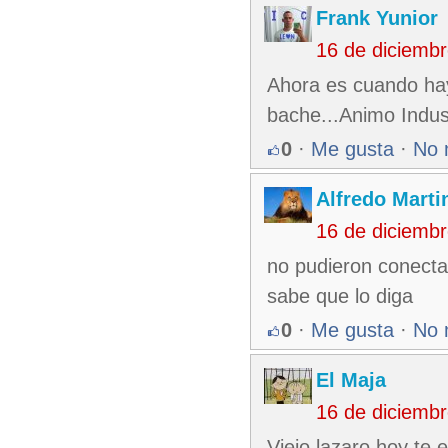
Frank Yunior
16 de diciemb
Ahora es cuando ha
bache...Animo Indus
0
·
Me gusta
·
No 
Alfredo Martin
16 de diciemb
no pudieron conectar
sabe que lo diga
0
·
Me gusta
·
No 
El Maja
16 de diciemb
Viejo lazaro hoy te 