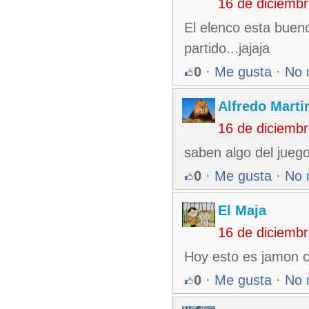
16 de diciemb
El elenco esta buen
partido...jajaja
0
·
Me gusta
·
No 
Alfredo Martin
16 de diciemb
saben algo del jueg
0
·
Me gusta
·
No 
El Maja
16 de diciemb
Hoy esto es jamon co
0
·
Me gusta
·
No 