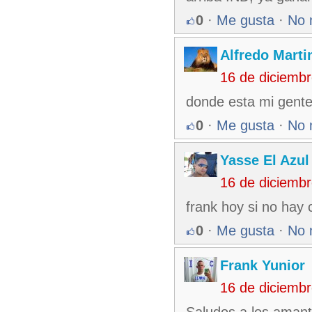
0
·
Me gusta
·
No 
Alfredo Martin
16 de diciemb
donde esta mi gente,
0
·
Me gusta
·
No 
Yasse El Azul
16 de diciemb
frank hoy si no hay 
0
·
Me gusta
·
No 
Frank Yunior
16 de diciemb