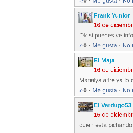
0
·
Me gusta
·
No 
Frank Yunior
16 de diciemb
Ok si puedes ve inf
0
·
Me gusta
·
No 
El Maja
16 de diciemb
Marialys alfre ya lo 
0
·
Me gusta
·
No 
El Verdugo53
16 de diciemb
quien esta pichando p