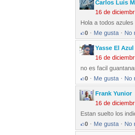
Carlos Luis M
16 de diciemb
Hola a todos azules 
0
·
Me gusta
·
No 
Yasse El Azul
16 de diciemb
no es facil guantan
0
·
Me gusta
·
No 
Frank Yunior
16 de diciemb
Estan suelto los ind
0
·
Me gusta
·
No 