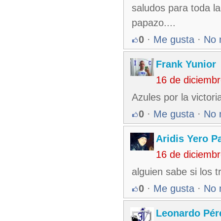
saludos para toda la
papazo....
0
·
Me gusta
·
No 
Frank Yunior
16 de diciemb
Azules por la victor
0
·
Me gusta
·
No 
Aridis Yero P
16 de diciemb
alguien sabe si los t
0
·
Me gusta
·
No 
Leonardo Pér