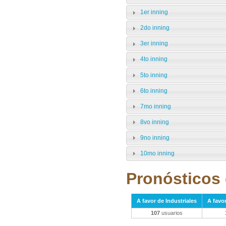
1er inning
2do inning
3er inning
4to inning
5to inning
6to inning
7mo inning
8vo inning
9no inning
10mo inning
Pronósticos 
A favor de Industriales
A favo
107
usuarios