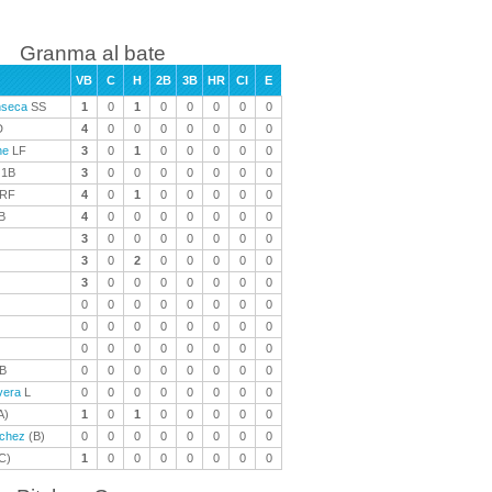
Granma al bate
VB
C
H
2B
3B
HR
CI
E
nseca
SS
1
0
1
0
0
0
0
0
D
4
0
0
0
0
0
0
0
ne
LF
3
0
1
0
0
0
0
0
1B
3
0
0
0
0
0
0
0
RF
4
0
1
0
0
0
0
0
B
4
0
0
0
0
0
0
0
3
0
0
0
0
0
0
0
3
0
2
0
0
0
0
0
3
0
0
0
0
0
0
0
0
0
0
0
0
0
0
0
0
0
0
0
0
0
0
0
0
0
0
0
0
0
0
0
B
0
0
0
0
0
0
0
0
vera
L
0
0
0
0
0
0
0
0
A)
1
0
1
0
0
0
0
0
chez
(B)
0
0
0
0
0
0
0
0
C)
1
0
0
0
0
0
0
0