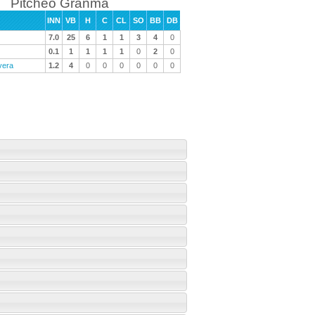
Pitcheo Granma
INN
VB
H
C
CL
SO
BB
DB
7.0
25
6
1
1
3
4
0
0.1
1
1
1
1
0
2
0
vera
1.2
4
0
0
0
0
0
0