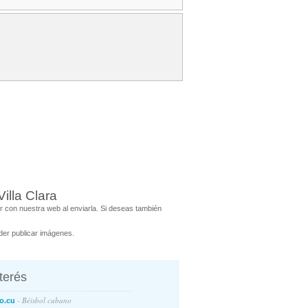
lla Clara
 con nuestra web al enviarla. Si deseas también
er publicar imágenes.
nterés
- Béisbol cubano
o.cu