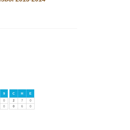
0
9
C
H
E
0
2
7
0
0
0
6
0