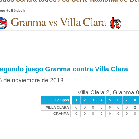
ego de Béisbol
:
Granma vs Villa Clara
egundo juego Granma contra Villa Clara
6 de noviembre de 2013
Villa Clara 2, Granma 
Equipos
1
2
3
4
5
6
7
8
VILLA CLARA
0
0
0
0
0
0
0
2
GRANMA
0
0
0
0
0
0
0
0