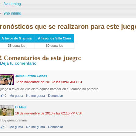
8vo inning
9no inning
ronósticos que se realizaron para este jueg
A favor de Granma
A favor de Villa Clara
38
usuarios
60
usuarios
2 Comentarios de este juego:
Deja tu comentario
Jaime Laffita Cobas
12 de noviembre de 2013 a las 08:41 AM CST
juego a favor de villa clara equipo batedor en su campo no perdera
0
·
Me gusta
·
No me gusta
·
Denunciar
El Maja
16 de noviembre de 2013 a las 02:16 PM CST
Hoy gana granma.
0
·
Me gusta
·
No me gusta
·
Denunciar