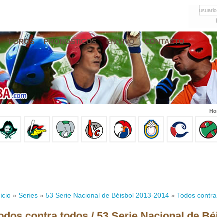
usuario
FOROS
PRONÓSTICOS
EN VIVO
CONTACTO
Ho
icio
»
Series
»
53 Serie Nacional de Béisbol 2013-2014
»
Todos contra
odos contra todos / 53 Serie Nacional de Bé