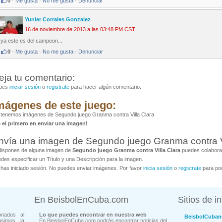
0
·
Me gusta
·
No me gusta
·
Denunciar
Yunier Corrales Gonzalez
16 de noviembre de 2013 a las 03:48 PM CST
ya este es del campeon...
0
·
Me gusta
·
No me gusta
·
Denunciar
eja tu comentario:
bes
iniciar sesión
o
registrate
para hacer algún comentario.
mágenes de este juego:
tenemos imágenes de Segundo juego Granma contra Villa Clara
é el primero en enviar una imagen!
nvía una imagen de Segundo juego Granma contra Vi
dispones de alguna imagen de
Segundo juego Granma contra Villa Clara
puedes colaborar
des especificar un Título y una Descripción para la imagen.
has iniciado sesión. No puedes enviar imágenes. Por favor
inicia sesión
o
registrate
para pod
En BeisbolEnCuba.com
Sitios de i
onados al
Lo que puedes encontrar en nuestra web
BeisbolCuban
usimos la
En BeisbolEnCuba.com podrás encontrar noticias del