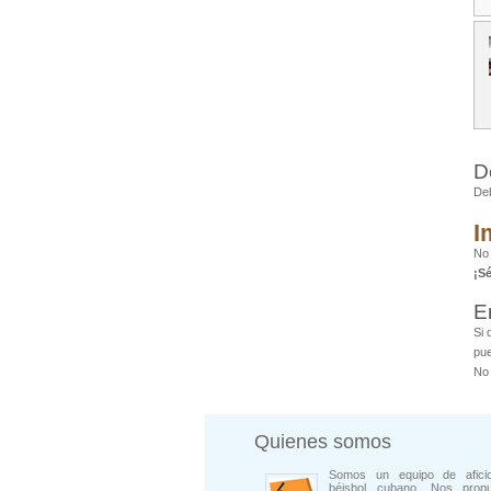
D
De
I
No 
¡S
E
Si 
pue
No 
Quienes somos
Somos un equipo de afici
béisbol cubano. Nos prop