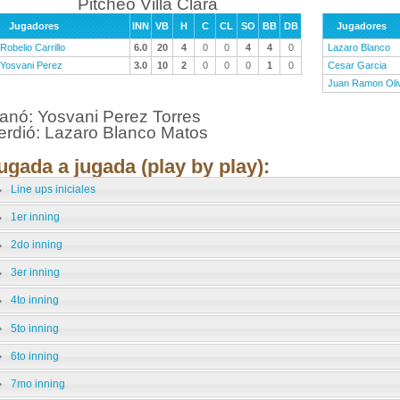
Pitcheo Villa Clara
Jugadores
INN
VB
H
C
CL
SO
BB
DB
Jugadores
Robelio Carrillo
6.0
20
4
0
0
4
4
0
Lazaro Blanco
Yosvani Perez
3.0
10
2
0
0
0
1
0
Cesar Garcia
Juan Ramon Oli
anó: Yosvani Perez Torres
erdió: Lazaro Blanco Matos
ugada a jugada (play by play):
Line ups iniciales
1er inning
2do inning
3er inning
4to inning
5to inning
6to inning
7mo inning