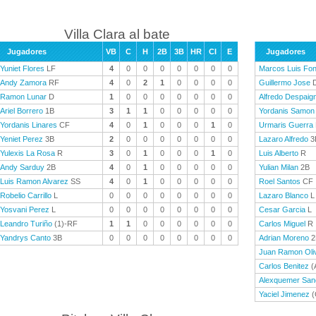
Villa Clara al bate
Jugadores
VB
C
H
2B
3B
HR
CI
E
Jugadores
Yuniet Flores
LF
4
0
0
0
0
0
0
0
Marcos Luis Fo
Andy Zamora
RF
4
0
2
1
0
0
0
0
Guillermo Jose
Ramon Lunar
D
1
0
0
0
0
0
0
0
Alfredo Despaig
Ariel Borrero
1B
3
1
1
0
0
0
0
0
Yordanis Samon
Yordanis Linares
CF
4
0
1
0
0
0
1
0
Urmaris Guerra
Yeniet Perez
3B
2
0
0
0
0
0
0
0
Lazaro Alfredo
3
Yulexis La Rosa
R
3
0
1
0
0
0
1
0
Luis Alberto
R
Andy Sarduy
2B
4
0
1
0
0
0
0
0
Yulian Milan
2B
Luis Ramon Alvarez
SS
4
0
1
0
0
0
0
0
Roel Santos
CF
Robelio Carrillo
L
0
0
0
0
0
0
0
0
Lazaro Blanco
L
Yosvani Perez
L
0
0
0
0
0
0
0
0
Cesar Garcia
L
Leandro Turiño
(1)-RF
1
1
0
0
0
0
0
0
Carlos Miguel
R
Yandrys Canto
3B
0
0
0
0
0
0
0
0
Adrian Moreno
2
Juan Ramon Oli
Carlos Benitez
(
Alexquemer San
Yaciel Jimenez
(