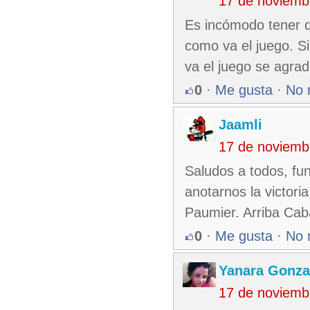
17 de noviemb
Es incómodo tener q
como va el juego. Si
va el juego se agrad
0
·
Me gusta
·
No 
Jaamli
17 de noviemb
Saludos a todos, fu
anotarnos la victori
Paumier. Arriba Caba
0
·
Me gusta
·
No 
Yanara Gonza
17 de noviemb