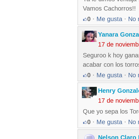
Vamos Cachorros!!
0
·
Me gusta
·
No 
Yanara Gonza
17 de noviemb
Seguroo k hoy ganam
acabar con los torros
0
·
Me gusta
·
No 
Henry Gonzal
17 de noviemb
Que yo sepa los Tor
0
·
Me gusta
·
No 
Nelson Claro 