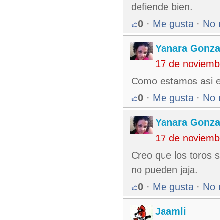
defiende bien.
0
·
Me gusta
·
No 
Yanara Gonza
17 de noviemb
Como estamos asi e
0
·
Me gusta
·
No 
Yanara Gonza
17 de noviemb
Creo que los toros 
no pueden jaja.
0
·
Me gusta
·
No 
Jaamli