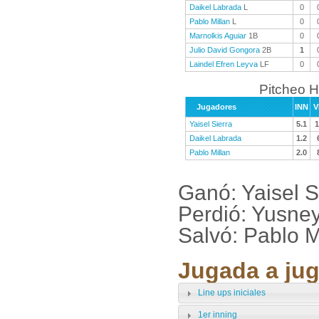
Daikel Labrada
L
0
Pablo Millan
L
0
Marnolkis Aguiar
1B
0
Julio David Gongora
2B
1
Laindel Efren Leyva
LF
0
Pitcheo H
Jugadores
INN
V
Yaisel Sierra
5.1
1
Daikel Labrada
1.2
Pablo Millan
2.0
Ganó: Yaisel S
Perdió: Yusne
Salvó: Pablo 
Jugada a jug
Line ups iniciales
1er inning