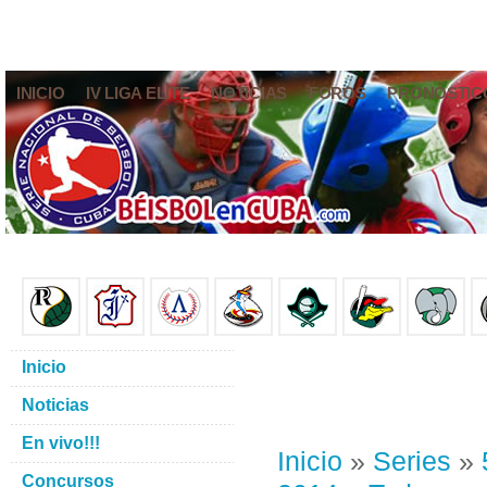
INICIO
IV LIGA ELITE
NOTICIAS
FOROS
PRONÓSTIC
Inicio
Noticias
En vivo!!!
Inicio
»
Series
»
Concursos