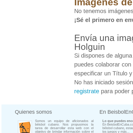
Imágenes de 
No tenemos imágenes 
¡Sé el primero en en
Envía una ima
Holguin
Si dispones de algun
puedes colaborar con 
especificar un Título 
No has iniciado sesió
registrate
para poder 
Quienes somos
En BeisbolE
Somos un equipo de aficionados al
Lo que puedes enco
béisbol cubano. Nos propusimos la
En BeisbolEnCuba.co
tarea de desarrollar esta web con el
béisbol cubano, estad
objetivo de brindar información sobre el
los juegos y más...