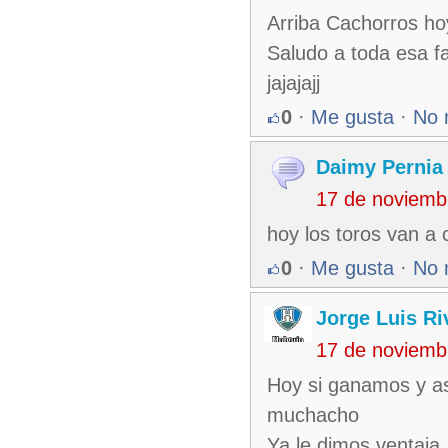
Arriba Cachorros ho
Saludo a toda esa f
jajajajj
0
·
Me gusta
·
No 
Daimy Pernia
17 de noviemb
hoy los toros van a 
0
·
Me gusta
·
No 
Jorge Luis Ri
17 de noviemb
Hoy si ganamos y as
muchacho
Ya le dimos ventaja