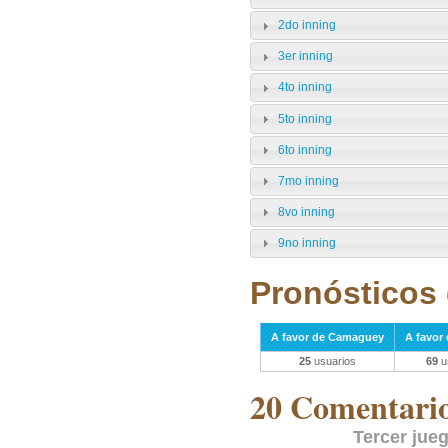
2do inning
3er inning
4to inning
5to inning
6to inning
7mo inning
8vo inning
9no inning
Pronósticos 
A favor de Camaguey
A favor
25
usuarios
69
u
20 Comentarios
Tercer jue