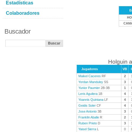
Estadísticas
E
Colaboradores
HO
CAM
Buscador
Holguin a
Jugadores
VB
Maikel Caceres
RF
2
Yordan Manduley
SS
3
Yunior Paumier
2B-3B
1
Leris Aguilera
1B
4
Yoannis Quintana
LF
4
Geidis Soler
CF
4
Jose Antonio
3B
3
Franklin Aballe
R
2
Ruben Prieto
D
3
Yaisel Sierra
L
0