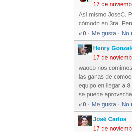
17 de noviemb
Así mismo JoseC. P
cómodo.en 3ra. Pero
0
·
Me gusta
·
No 
Henry Gonzal
17 de noviemb
waooo nos comimos e
las ganas de comoer 
equipo en llegar a 8
se puede aprovechar
0
·
Me gusta
·
No 
José Carlos
17 de noviemb