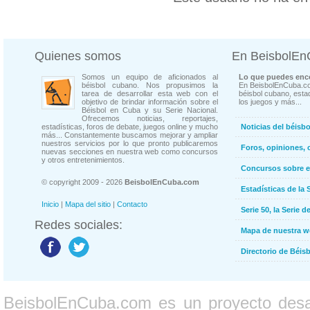
Quienes somos
En BeisbolE
Somos un equipo de aficionados al
Lo que puedes enco
béisbol cubano. Nos propusimos la
En BeisbolEnCuba.co
tarea de desarrollar esta web con el
béisbol cubano, estad
objetivo de brindar información sobre el
los juegos y más...
Béisbol en Cuba y su Serie Nacional.
Ofrecemos noticias, reportajes,
estadísticas, foros de debate, juegos online y mucho
Noticias del béisb
más... Constantemente buscamos mejorar y ampliar
nuestros servicios por lo que pronto publicaremos
Foros, opiniones, 
nuevas secciones en nuestra web como concursos
y otros entretenimientos.
Concursos sobre e
© copyright 2009 - 2026
BeisbolEnCuba.com
Estadísticas de la 
Inicio
|
Mapa del sitio
|
Contacto
Serie 50, la Serie d
Redes sociales:
Mapa de nuestra 
Directorio de Béi
BeisbolEnCuba.com es un proyecto desarr