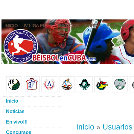
INICIO
IV LIGA ELITE
NOTICIAS
FOROS
PRONÓSTIC
Inicio
Noticias
En vivo!!!
Inicio
»
Usuarios
Concursos