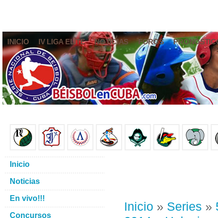
INICIO
IV LIGA ELITE
NOTICIAS
FOROS
PRONÓSTIC
Inicio
Noticias
En vivo!!!
Inicio
»
Series
»
Concursos