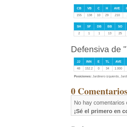
CB
VB
C
H
AVE
155
138
10
29
.210
SH
SF
DB
BB
SO
2
1
1
13
25
Defensiva de "
JJ
INN
E
TL
AVE
48
152.2
0
34
1.000
Posiciones:
Jardinero izquierdo, Jar
0 Comentarios
No hay comentarios 
¡Sé el primero en 