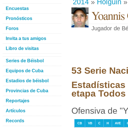
2014
»
Holguin
»
Encuestas
Yoannis 
Pronósticos
Jugador de Bé
Foros
Invita a tus amigos
Libro de visitas
Series de Béisbol
53 Serie Nac
Equipos de Cuba
Estadios de béisbol
Estadísticas
Provincias de Cuba
etapa Todos 
Reportajes
Ofensiva de "Y
Artículos
Records
CB
VB
C
H
AVE