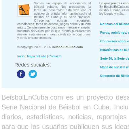
Somos un equipo de aficionados al
Lo que puedes enco
béisbol cubano. Nos propusimos la
En BeisbolEnCuba.co
tarea de desarrollar esta web con el
béisbol cubano, estad
objetivo de brindar información sobre el
los juegos y más...
Béisbol en Cuba y su Serie Nacional.
Ofrecemos noticias, reportajes,
estadísticas, foros de debate, juegos online y mucho
Noticias del béisb
más... Constantemente buscamos mejorar y ampliar
nuestros servicios por lo que pronto publicaremos
Foros, opiniones, 
nuevas secciones en nuestra web como concursos
y otros entretenimientos.
Concursos sobre e
© copyright 2009 - 2026
BeisbolEnCuba.com
Estadísticas de la 
Inicio
|
Mapa del sitio
|
Contacto
Serie 50, la Serie d
Redes sociales:
Mapa de nuestra 
Directorio de Béi
BeisbolEnCuba.com es un proyecto desarr
Serie Nacional de Béisbol en Cuba. Inclui
diarios, estadísticas, noticias, report
para que los usuarios publiquen sus ideas