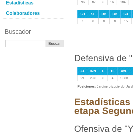
Estadísticas
96
87
6
16
.184
Colaboradores
SH
SF
DB
BB
SO
1
0
0
8
15
Buscador
Defensiva de "
JJ
INN
E
TL
AVE
29
29.0
0
4
1.000
Posiciones:
Jardinero izquierdo, Jar
Estadísticas
etapa Segun
Ofensiva de "Y