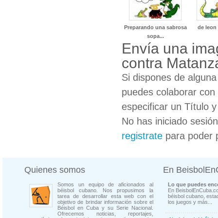
Preparando una sabrosa
de leon
sopa...
Envía una ima
contra Matanz
Si dispones de algun
puedes colaborar con 
especificar un Título 
No has iniciado sesió
registrate
para poder 
Quienes somos
En BeisbolE
Somos un equipo de aficionados al
Lo que puedes enco
béisbol cubano. Nos propusimos la
En BeisbolEnCuba.co
tarea de desarrollar esta web con el
béisbol cubano, estad
objetivo de brindar información sobre el
los juegos y más...
Béisbol en Cuba y su Serie Nacional.
Ofrecemos noticias, reportajes,