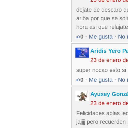
dejate de descaro q
ariba por que se sol
hora asi que relajate
0
·
Me gusta
·
No 
Aridis Yero P
23 de enero d
super nocao esto si 
0
·
Me gusta
·
No 
Ayuxey Gonzá
23 de enero d
Felicidades ablas le
jajjjj pero recuerde