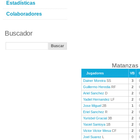
Estadísticas
Colaboradores
Buscador
Matanzas 
Jugadores
VB
Dainer Moreira
SS
3
Guillermo Heredia
RF
2
Ariel Sanchez
D
2
Yadiel Hernandez
LF
2
Jose Miguel
2B
1
Eriel Sanchez
R
2
Yurisbel Gracial
3B
2
Yasiel Santoya
1B
2
Victor Victor Mesa
CF
2
Joel Suarez
L
0