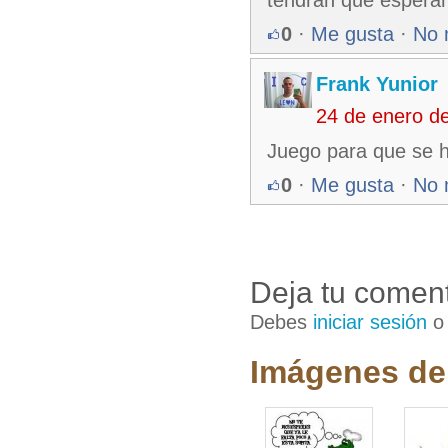
0
·
Me gusta
·
No 
Frank Yunior
24 de enero d
Juego para que se h
0
·
Me gusta
·
No 
Deja tu coment
Debes
iniciar sesión
Imágenes de 