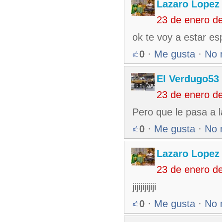
Lazaro Lopez
23 de enero d
ok te voy a estar esper
0
·
Me gusta
·
No 
El Verdugo53
23 de enero d
Pero que le pasa a la
0
·
Me gusta
·
No 
Lazaro Lopez
23 de enero d
jijijijijiji
0
·
Me gusta
·
No 