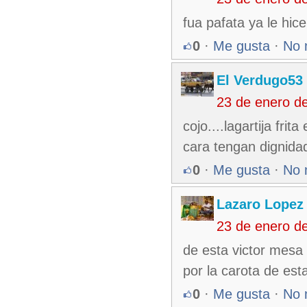
fua pafata ya le hic
0
·
Me gusta
·
No 
El Verdugo53
23 de enero d
cojo....lagartija fri
cara tengan dignida
0
·
Me gusta
·
No 
Lazaro Lopez
23 de enero d
de esta victor mesa 
por la carota de est
0
·
Me gusta
·
No 