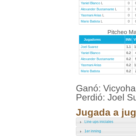
Yaniel Blanco
L
0
Alexander Bustamante
L
0
Yasmani Arias
L
0
Mario Batista
L
0
Pitcheo M
Jugadores
INN
V
Joel Suarez
1.1
1
Yaniel Blanco
0.2
Alexander Bustamante
0.2
Yasmani Arias
0.2
1
Mario Batista
0.2
Ganó: Vicyoha
Perdió: Joel S
Jugada a jug
Line ups iniciales
1er inning