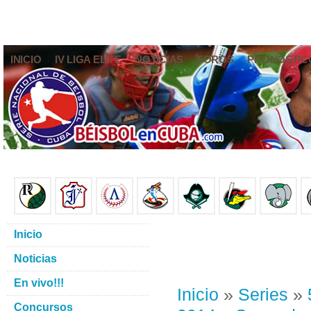
INICIO
IV LIGA ELITE
NOTICIAS
FOROS
PRONÓSTIC
Inicio
Noticias
En vivo!!!
Inicio
»
Series
»
Concursos