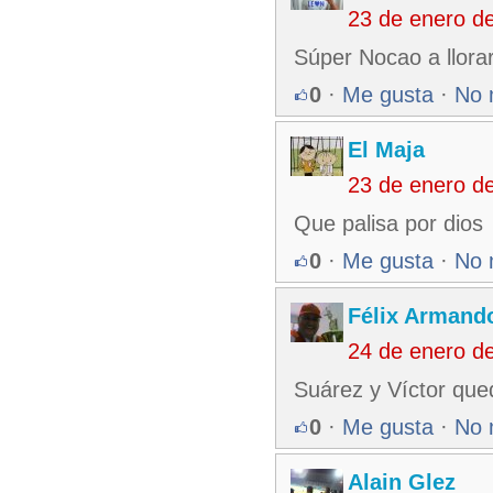
23 de enero d
Súper Nocao a llorar
0
·
Me gusta
·
No 
El Maja
23 de enero d
Que palisa por dios
0
·
Me gusta
·
No 
Félix Armando
24 de enero d
Suárez y Víctor que
0
·
Me gusta
·
No 
Alain Glez