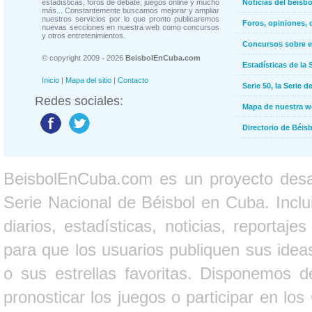
estadísticas, foros de debate, juegos online y mucho
Noticias del béisb
más... Constantemente buscamos mejorar y ampliar
nuestros servicios por lo que pronto publicaremos
Foros, opiniones, 
nuevas secciones en nuestra web como concursos
y otros entretenimientos.
Concursos sobre e
© copyright 2009 - 2026
BeisbolEnCuba.com
Estadísticas de la 
Inicio
|
Mapa del sitio
|
Contacto
Serie 50, la Serie d
Redes sociales:
Mapa de nuestra 
Directorio de Béi
BeisbolEnCuba.com es un proyecto desarr
Serie Nacional de Béisbol en Cuba. Inclui
diarios, estadísticas, noticias, report
para que los usuarios publiquen sus ideas
o sus estrellas favoritas. Disponemos d
pronosticar los juegos o participar en lo