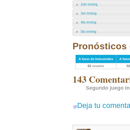
2do inning
3er inning
4to inning
5to inning
Pronósticos 
A favor de Industriales
A favo
62
usuarios
52
143 Comentari
Segundo juego In
Deja tu comenta