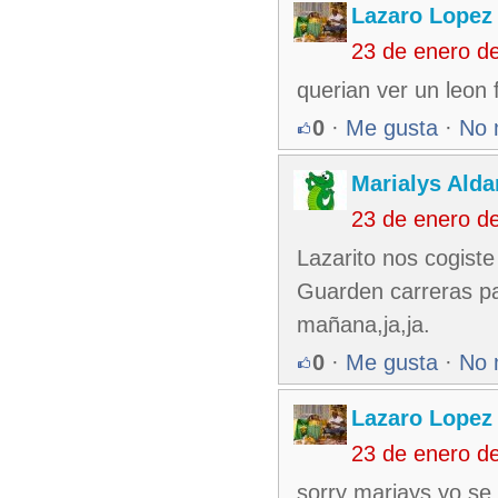
Lazaro Lopez
23 de enero d
querian ver un leon fe
0
·
Me gusta
·
No 
Marialys Alda
23 de enero d
Lazarito nos cogiste
Guarden carreras pa
mañana,ja,ja.
0
·
Me gusta
·
No 
Lazaro Lopez
23 de enero d
sorry mariays yo se 