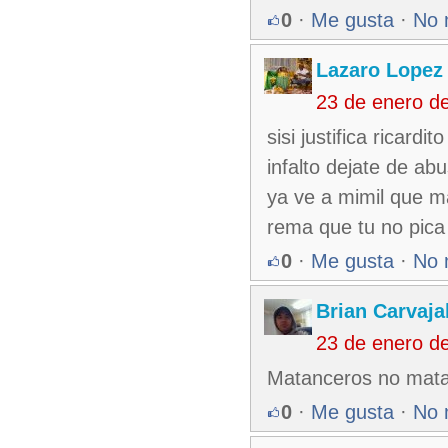
0
·
Me gusta
·
No 
Lazaro Lopez
23 de enero d
sisi justifica ricard
infalto dejate de ab
ya ve a mimil que m
rema que tu no pica 
0
·
Me gusta
·
No 
Brian Carvaja
23 de enero d
Matanceros no mat
0
·
Me gusta
·
No 