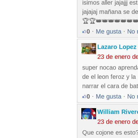
isimos aller jajajjj 
jajajaj mañana se 
🏆🏆👑👑👑👑👑👑
0
·
Me gusta
·
No 
Lazaro Lopez
23 de enero d
super nocao aprenda
de el leon feroz y l
narrar el cara de bat
0
·
Me gusta
·
No 
William Rive
23 de enero d
Que cojone es esto?,