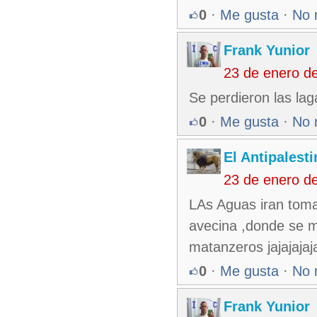
0
·
Me gusta
·
No 
Frank Yunior
23 de enero d
Se perdieron las lagar
0
·
Me gusta
·
No 
El Antipalest
23 de enero d
LAs Aguas iran toma
avecina ,donde se m
matanzeros jajajajaj
0
·
Me gusta
·
No 
Frank Yunior