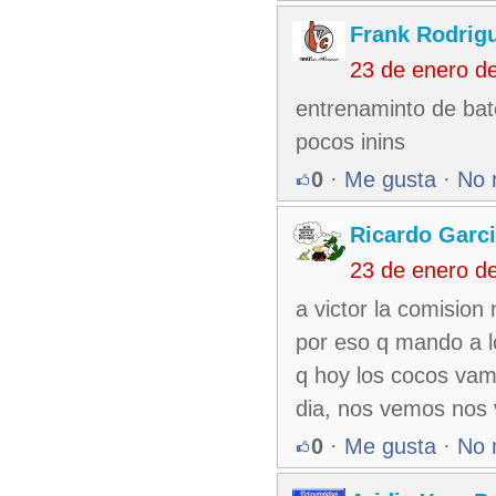
Frank Rodrig
23 de enero d
entrenaminto de bate
pocos inins
0
·
Me gusta
·
No 
Ricardo Garci
23 de enero d
a victor la comision 
por eso q mando a los
q hoy los cocos vam
dia, nos vemos nos 
0
·
Me gusta
·
No 