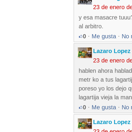
23 de enero d
y esa masacre tuuu?
al arbitro.
0
·
Me gusta
·
No 
Lazaro Lopez
23 de enero d
hablen ahora hablado
metr ko a tus lagart
poreso yo los dejo q
lagartija vieja la ma
0
·
Me gusta
·
No 
Lazaro Lopez
23 de enero d