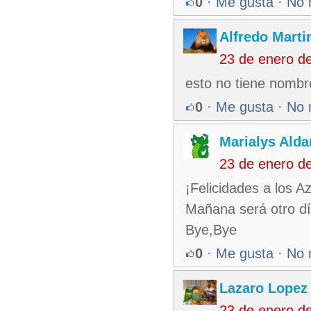
0
·
Me gusta
·
No 
Alfredo Martin
23 de enero d
esto no tiene nombr
0
·
Me gusta
·
No 
Marialys Alda
23 de enero d
¡Felicidades a los Az
Mañana será otro dí
Bye,Bye
0
·
Me gusta
·
No 
Lazaro Lopez
23 de enero d