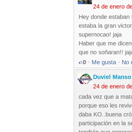
24 de enero d
Hey donde estaban t
estaba la gran victo
supernocao! jaja
Haber que me dicen 
que no soñaran!! jaj
0
·
Me gusta
·
No 
Duviel Manso
24 de enero d
cada vez que a mata
porque eso les revi
daba KO..buena cróni
participación en la 
tendrán que espera