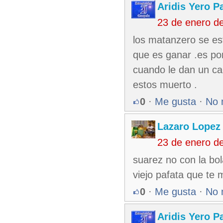
Aridis Yero P
23 de enero d
los matanzero se es
que es ganar .es po
cuando le dan un car
estos muerto .
0
·
Me gusta
·
No 
Lazaro Lopez
23 de enero d
suarez no con la b
viejo pafata que te 
0
·
Me gusta
·
No 
Aridis Yero P