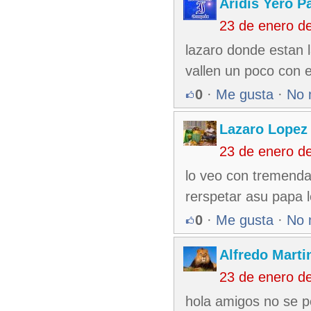
Aridis Yero P
23 de enero d
lazaro donde estan l
vallen un poco con e
0
·
Me gusta
·
No 
Lazaro Lopez
23 de enero d
lo veo con tremenda 
rerspetar asu papa l
0
·
Me gusta
·
No 
Alfredo Martin
23 de enero d
hola amigos no se pe