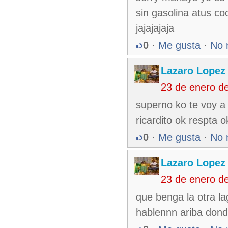
sin gasolina atus coc
jajajajaja
0
·
Me gusta
·
No 
Lazaro Lopez
23 de enero d
superno ko te voy a
ricardito ok respta o
0
·
Me gusta
·
No 
Lazaro Lopez
23 de enero d
que benga la otra lag
hablennn ariba donde