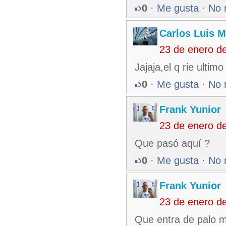
0
·
Me gusta
·
No 
Carlos Luis M
23 de enero d
Jajaja,el q rie ultim
0
·
Me gusta
·
No 
Frank Yunior
23 de enero d
Que pasó aquí ?
0
·
Me gusta
·
No 
Frank Yunior
23 de enero d
Que entra de palo m