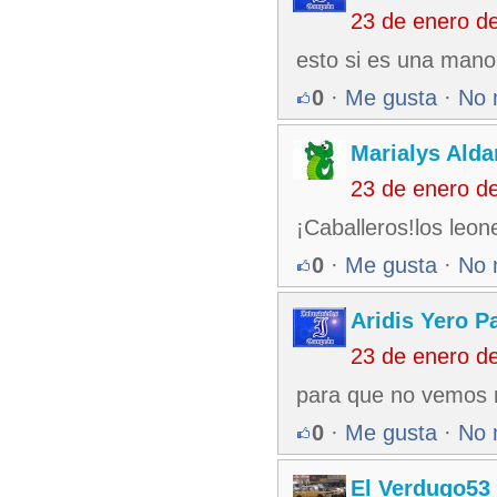
23 de enero d
esto si es una mano 
0
·
Me gusta
·
No 
Marialys Alda
23 de enero d
¡Caballeros!los leon
0
·
Me gusta
·
No 
Aridis Yero P
23 de enero d
para que no vemos n
0
·
Me gusta
·
No 
El Verdugo53