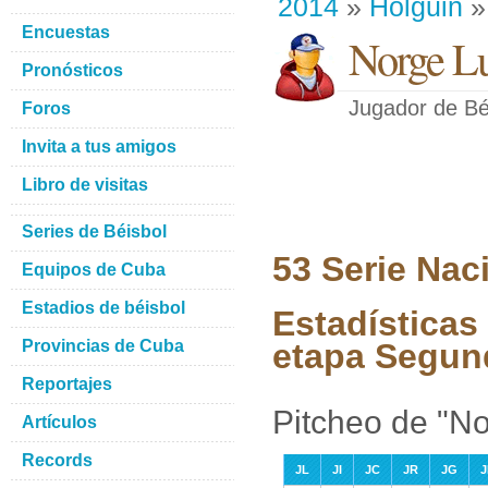
2014
»
Holguin
»
Encuestas
Norge Lu
Pronósticos
Jugador de Bé
Foros
Invita a tus amigos
Libro de visitas
Series de Béisbol
53 Serie Nac
Equipos de Cuba
Estadios de béisbol
Estadísticas
Provincias de Cuba
etapa Segun
Reportajes
Pitcheo de "No
Artículos
Records
JL
JI
JC
JR
JG
J