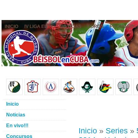
INICIO
IV LIGA ELITE
NOTICIAS
FOROS
PRONÓSTIC
Inicio
Noticias
En vivo!!!
Inicio
»
Series
»
Concursos