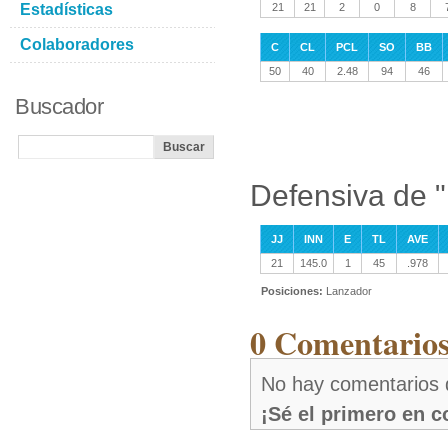
Estadísticas
21
21
2
0
8
Colaboradores
C
CL
PCL
SO
BB
50
40
2.48
94
46
Buscador
Defensiva de "
JJ
INN
E
TL
AVE
21
145.0
1
45
.978
Posiciones:
Lanzador
0 Comentarios
No hay comentarios 
¡Sé el primero en 