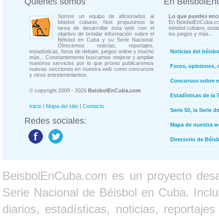
Quienes somos
En BeisbolE
Somos un equipo de aficionados al
Lo que puedes enco
béisbol cubano. Nos propusimos la
En BeisbolEnCuba.co
tarea de desarrollar esta web con el
béisbol cubano, estad
objetivo de brindar información sobre el
los juegos y más...
Béisbol en Cuba y su Serie Nacional.
Ofrecemos noticias, reportajes,
estadísticas, foros de debate, juegos online y mucho
Noticias del béisb
más... Constantemente buscamos mejorar y ampliar
nuestros servicios por lo que pronto publicaremos
Foros, opiniones, 
nuevas secciones en nuestra web como concursos
y otros entretenimientos.
Concursos sobre e
© copyright 2009 - 2026
BeisbolEnCuba.com
Estadísticas de la 
Inicio
|
Mapa del sitio
|
Contacto
Serie 50, la Serie d
Redes sociales:
Mapa de nuestra 
Directorio de Béi
BeisbolEnCuba.com es un proyecto desarr
Serie Nacional de Béisbol en Cuba. Inclui
diarios, estadísticas, noticias, report