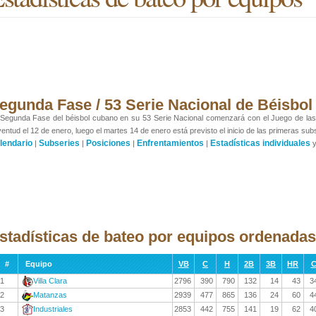
egunda Fase / 53 Serie Nacional de Béisbol
Segunda Fase del béisbol cubano en su 53 Serie Nacional comenzará con el Juego de las Est
entud el 12 de enero, luego el martes 14 de enero está previsto el inicio de las primeras sub
lendario
Subseries
Posiciones
Enfrentamientos
Estadísticas individuales
|
|
|
|
stadísticas de bateo por equipos ordenada
#
Equipo
VB
C
H
2B
3B
HR
C
1
Villa Clara
2796
390
790
132
14
43
3
2
Matanzas
2939
477
865
136
24
60
4
3
Industriales
2853
442
755
141
19
62
4