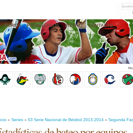
usuario
FOROS
PRONÓSTICOS
EN VIVO
CONTACTO
Ho
icio
»
Series
»
53 Serie Nacional de Béisbol 2013-2014
»
Segunda Fa
stadísticas de bateo por equipos