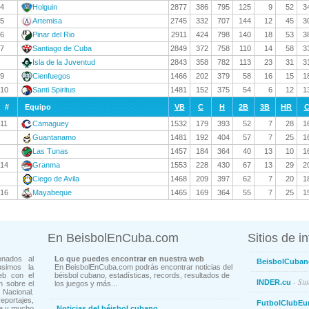
4
Holguin
2877
386
795
125
9
52
3
5
Artemisa
2745
332
707
144
12
45
3
6
Pinar del Rio
2911
424
798
140
18
53
3
7
Santiago de Cuba
2849
372
758
110
14
58
3
Isla de la Juventud
2843
358
782
113
23
31
3
9
Cienfuegos
1466
202
379
58
16
15
1
10
Santi Spiritus
1481
152
375
54
6
12
1
#
Equipo
VB
C
H
2B
3B
HR
C
11
Camaguey
1532
179
393
52
7
28
1
Guantanamo
1481
192
404
57
7
25
1
Las Tunas
1457
184
364
40
13
10
1
14
Granma
1553
228
430
67
13
29
2
Ciego de Avila
1468
209
397
62
7
20
1
16
Mayabeque
1465
169
364
55
7
25
1
En BeisbolEnCuba.com
Sitios de i
onados al
Lo que puedes encontrar en nuestra web
BeisbolCuban
usimos la
En BeisbolEnCuba.com podrás encontrar noticias del
eb con el
béisbol cubano, estadísticas, records, resultados de
- Sit
INDER.cu
n sobre el
los juegos y más...
Nacional.
ortajes,
FutbolClubEu
ne y mucho
Noticias del béisbol cubano