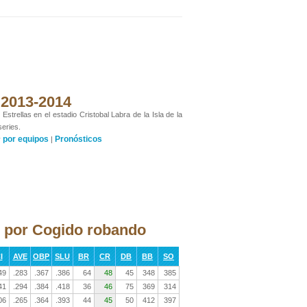
 2013-2014
rellas en el estadio Cristobal Labra de la Isla de la
series.
por equipos
Pronósticos
y
|
s por Cogido robando
I
AVE
OBP
SLU
BR
CR
DB
BB
SO
49
.283
.367
.386
64
48
45
348
385
41
.294
.384
.418
36
46
75
369
314
06
.265
.364
.393
44
45
50
412
397