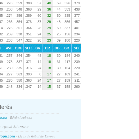
46
.276
.359
.380
57
40
59
326
379
00
.258
.348
.368
29
36
44
353
438
85
.274
.356
.389
60
32
50
335
377
37
.266
.354
.376
37
29
48
356
457
14
.275
.361
.364
28
29
59
337
401
82
.259
.338
.351
24
25
25
156
234
33
.253
.347
.322
20
23
39
180
220
I
AVE
OBP
SLU
BR
CR
DB
BB
SO
61
.257
.344
.354
48
18
30
184
240
69
.273
.337
.371
14
18
31
117
239
61
.250
.335
.316
24
18
30
164
220
04
.277
.363
.393
8
17
27
189
241
85
.270
.350
.363
24
17
27
159
211
59
.248
.334
.347
14
15
37
158
260
nterés
- Béisbol cubano
o.cu
io Oficial del INDER
- Ligas de futbol de Europa
ropa.com