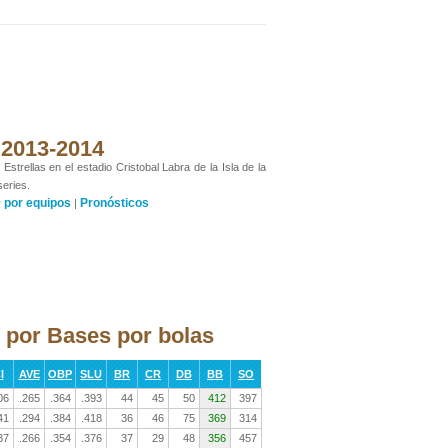
 2013-2014
rellas en el estadio Cristobal Labra de la Isla de la
series.
por equipos
Pronósticos
y
|
 por Bases por bolas
I
AVE
OBP
SLU
BR
CR
DB
BB
SO
06
.265
.364
.393
44
45
50
412
397
41
.294
.384
.418
36
46
75
369
314
37
.266
.354
.376
37
29
48
356
457