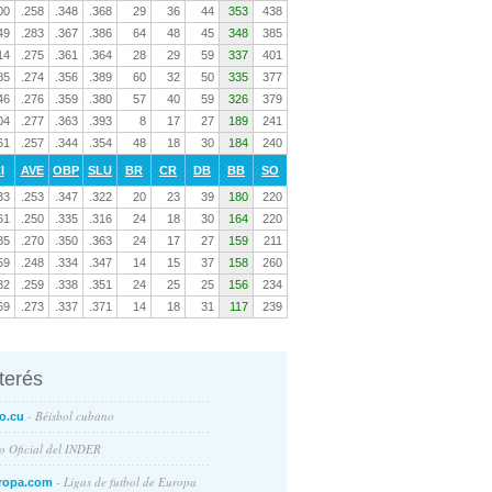
00
.258
.348
.368
29
36
44
353
438
49
.283
.367
.386
64
48
45
348
385
14
.275
.361
.364
28
29
59
337
401
85
.274
.356
.389
60
32
50
335
377
46
.276
.359
.380
57
40
59
326
379
04
.277
.363
.393
8
17
27
189
241
61
.257
.344
.354
48
18
30
184
240
I
AVE
OBP
SLU
BR
CR
DB
BB
SO
33
.253
.347
.322
20
23
39
180
220
61
.250
.335
.316
24
18
30
164
220
85
.270
.350
.363
24
17
27
159
211
59
.248
.334
.347
14
15
37
158
260
82
.259
.338
.351
24
25
25
156
234
69
.273
.337
.371
14
18
31
117
239
nterés
- Béisbol cubano
o.cu
io Oficial del INDER
- Ligas de futbol de Europa
ropa.com