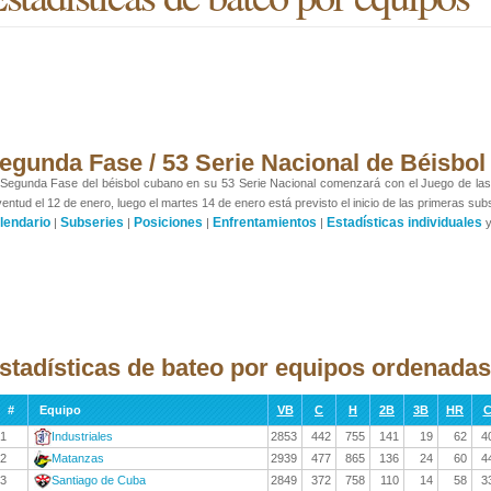
egunda Fase / 53 Serie Nacional de Béisbol
Segunda Fase del béisbol cubano en su 53 Serie Nacional comenzará con el Juego de las Est
entud el 12 de enero, luego el martes 14 de enero está previsto el inicio de las primeras sub
lendario
Subseries
Posiciones
Enfrentamientos
Estadísticas individuales
|
|
|
|
stadísticas de bateo por equipos ordenadas
#
Equipo
VB
C
H
2B
3B
HR
C
1
Industriales
2853
442
755
141
19
62
4
2
Matanzas
2939
477
865
136
24
60
4
3
Santiago de Cuba
2849
372
758
110
14
58
3