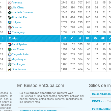
4
Artemisa
2745
332
707
144
12
45
3
5
Villa Clara
2796
390
790
132
14
43
3
6
Isla de la Juventud
2843
358
782
113
23
31
3
7
Pinar del Rio
2911
424
798
140
18
53
3
8
Holguin
2877
386
795
125
9
52
3
9
Granma
1553
228
430
67
13
29
2
10
Camaguey
1532
179
393
52
7
28
1
#
Equipo
VB
C
H
2B
3B
HR
C
11
Santi Spiritus
1481
152
375
54
6
12
1
12
Las Tunas
1457
184
364
40
13
10
1
13
Ciego de Avila
1468
209
397
62
7
20
1
14
Mayabeque
1465
169
364
55
7
25
1
15
Cienfuegos
1466
202
379
58
16
15
1
16
Guantanamo
1481
192
404
57
7
25
1
En BeisbolEnCuba.com
Sitios de i
onados al
Lo que puedes encontrar en nuestra web
BeisbolCuban
usimos la
En BeisbolEnCuba.com podrás encontrar noticias del
eb con el
béisbol cubano, estadísticas, records, resultados de
- Sit
INDER.cu
n sobre el
los juegos y más...
Nacional.
ortajes,
FutbolClubEu
ne y mucho
Noticias del béisbol cubano