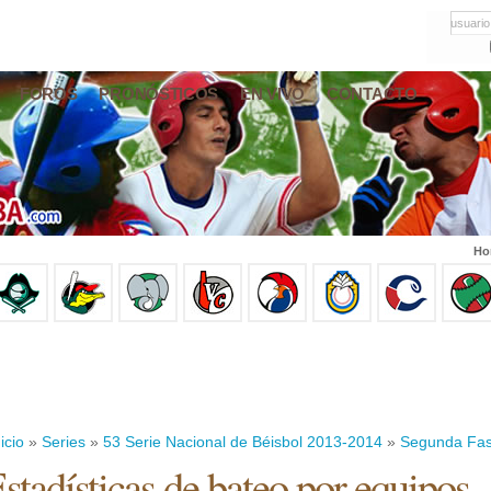
usuario
FOROS
PRONÓSTICOS
EN VIVO
CONTACTO
Ho
icio
»
Series
»
53 Serie Nacional de Béisbol 2013-2014
»
Segunda Fa
stadísticas de bateo por equipos