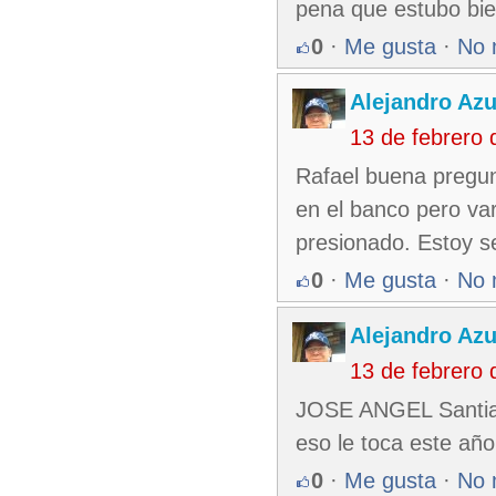
pena que estubo bie
0
·
Me gusta
·
No 
Alejandro Azu
13 de febrero
Rafael buena pregunt
en el banco pero var
presionado. Estoy s
0
·
Me gusta
·
No 
Alejandro Azu
13 de febrero
JOSE ANGEL Santiago
eso le toca este año
0
·
Me gusta
·
No 