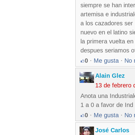
siempre se han inte
artemisa e industria
a los cazadores ser
nuevo en el latino 
la primera vuelta e
despues seriamos ot
0
·
Me gusta
·
No 
Alain Glez
13 de febrero
Anota una Industrial
1 a 0 a favor de Ind
0
·
Me gusta
·
No 
José Carlos