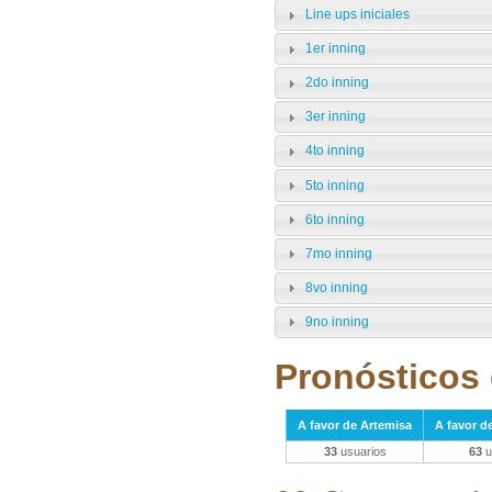
Line ups iniciales
1er inning
2do inning
3er inning
4to inning
5to inning
6to inning
7mo inning
8vo inning
9no inning
Pronósticos 
A favor de Artemisa
A favor de
33
usuarios
63
u