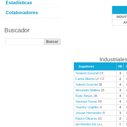
Estadísticas
Colaboradores
INDUS
A
Buscador
Industriales
Jugadores
VB
Yunieski Gourriel
CF
3
Carlos Alberto
LF-CF
2
Yulieski Gourriel
3B
4
Alexander Malleta
1B
3
Rudy Reyes
2B
4
Yasmani Tomas
RF
4
Yoandry Urgelles
D
4
Josuan Hernandez
R
3
Rayko Olivares
SS
2
Ian Rendon De La
L
0