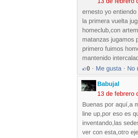
13 de febrero
ernesto yo entiendo
la primera vuelta ju
homeclub,con artem
matanzas jugamos pr
primero fuimos home
mantenido intercala
0
·
Me gusta
·
No 
Babujal
13 de febrero
Buenas por aquí,a mi
line up,por eso es q
inventando,las sede
ver con esta,otro ej