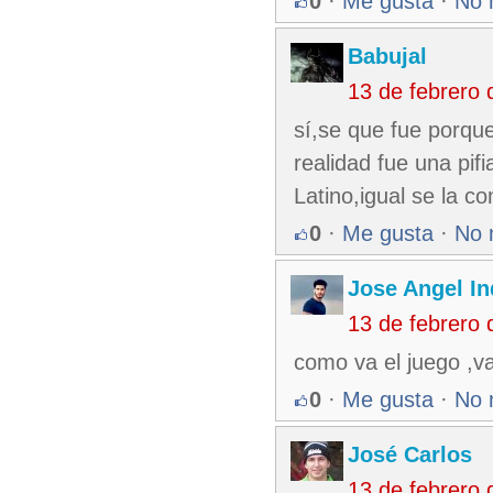
0
·
Me gusta
·
No 
Babujal
13 de febrero
sí,se que fue porqu
realidad fue una pif
Latino,igual se la c
0
·
Me gusta
·
No 
Jose Angel In
13 de febrero
como va el juego ,va
0
·
Me gusta
·
No 
José Carlos
13 de febrero