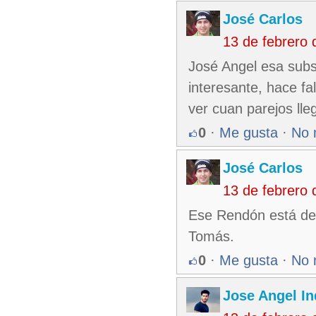
José Carlos
13 de febrero
José Angel esa subse
interesante, hace fa
ver cuan parejos ll
0
·
Me gusta
·
No 
José Carlos
13 de febrero
Ese Rendón está de l
Tomás.
0
·
Me gusta
·
No 
Jose Angel In