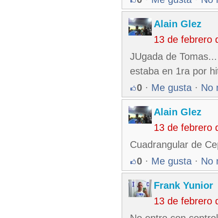
Alain Glez
13 de febrero
JUgada de Tomas... c
estaba en 1ra por hi
0
·
Me gusta
·
No 
Alain Glez
13 de febrero
Cuadrangular de Cep
0
·
Me gusta
·
No 
Frank Yunior
13 de febrero
No entro con contro