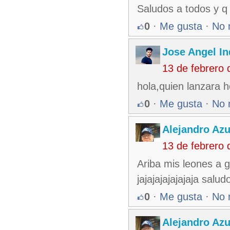
Saludos a todos y q
0
·
Me gusta
·
No 
Jose Angel In
13 de febrero
hola,quien lanzara 
0
·
Me gusta
·
No 
Alejandro Azu
13 de febrero
Ariba mis leones a 
jajajajajajajaja salud
0
·
Me gusta
·
No 
Alejandro Azu