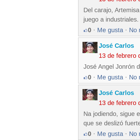
Del carajo, Artemis
juego a industriales.
0
·
Me gusta
·
No 
José Carlos
13 de febrero
José Angel Jonrón d
0
·
Me gusta
·
No 
José Carlos
13 de febrero
Na jodiendo, sigue e
que se deslizó fuert
0
·
Me gusta
·
No 