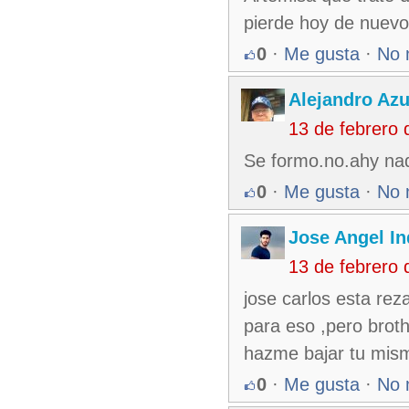
pierde hoy de nuevo 
0
·
Me gusta
·
No 
Alejandro Azu
13 de febrero
Se formo.no.ahy nad
0
·
Me gusta
·
No 
Jose Angel In
13 de febrero
jose carlos esta rez
para eso ,pero broth
hazme bajar tu mis
0
·
Me gusta
·
No 