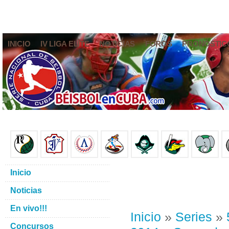
INICIO
IV LIGA ELITE
NOTICIAS
FOROS
PRONÓSTIC
Inicio
Noticias
En vivo!!!
Inicio
»
Series
»
Concursos