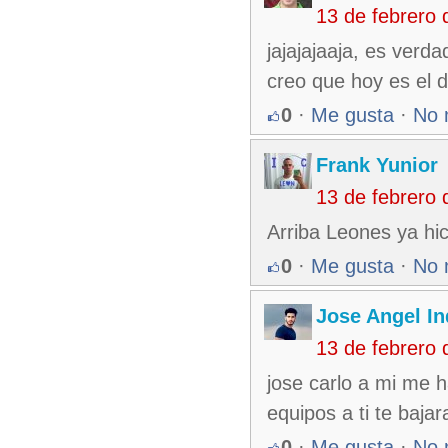
13 de febrero
jajajajaaja, es verd
creo que hoy es el dí
0
·
Me gusta
·
No 
Frank Yunior
13 de febrero
Arriba Leones ya hic
0
·
Me gusta
·
No 
Jose Angel In
13 de febrero
jose carlo a mi me h
equipos a ti te bajara
0
·
Me gusta
·
No 