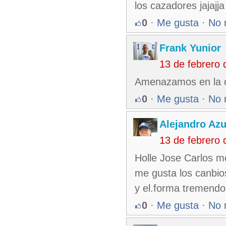
los cazadores jajajja
0
·
Me gusta
·
No 
Frank Yunior
13 de febrero
Amenazamos en la c
0
·
Me gusta
·
No 
Alejandro Azu
13 de febrero
Holle Jose Carlos me
me gusta los canbios
y el.forma tremendo.
0
·
Me gusta
·
No 