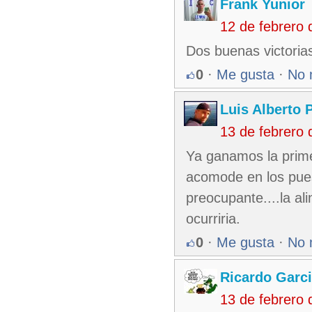
Frank Yunior
12 de febrero
Dos buenas victorias
0
·
Me gusta
·
No 
Luis Alberto 
13 de febrero
Ya ganamos la prime
acomode en los puest
preocupante....la al
ocurriria.
0
·
Me gusta
·
No 
Ricardo Garci
13 de febrero