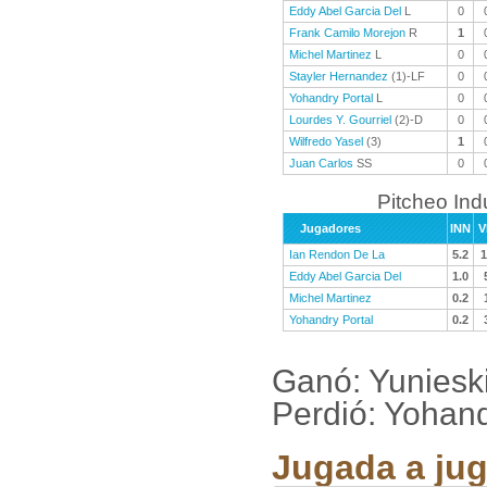
Eddy Abel Garcia Del
L
0
Frank Camilo Morejon
R
1
Michel Martinez
L
0
Stayler Hernandez
(1)-LF
0
Yohandry Portal
L
0
Lourdes Y. Gourriel
(2)-D
0
Wilfredo Yasel
(3)
1
Juan Carlos
SS
0
Pitcheo Ind
Jugadores
INN
V
Ian Rendon De La
5.2
1
Eddy Abel Garcia Del
1.0
Michel Martinez
0.2
Yohandry Portal
0.2
Ganó: Yunieski
Perdió: Yohand
Jugada a jug