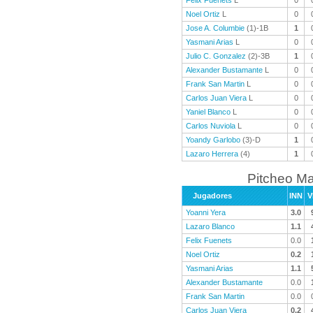
Felix Fuenets
L
0
Noel Ortiz
L
0
Jose A. Columbie
(1)-1B
1
Yasmani Arias
L
0
Julio C. Gonzalez
(2)-3B
1
Alexander Bustamante
L
0
Frank San Martin
L
0
Carlos Juan Viera
L
0
Yaniel Blanco
L
0
Carlos Nuviola
L
0
Yoandy Garlobo
(3)-D
1
Lazaro Herrera
(4)
1
Pitcheo M
Jugadores
INN
V
Yoanni Yera
3.0
Lazaro Blanco
1.1
Felix Fuenets
0.0
Noel Ortiz
0.2
Yasmani Arias
1.1
Alexander Bustamante
0.0
Frank San Martin
0.0
Carlos Juan Viera
0.2