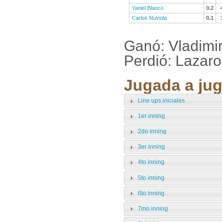
Yaniel Blanco
0.2
Carlos Nuviola
0.1
Ganó: Vladimi
Perdió: Lazar
Jugada a jug
Line ups iniciales
1er inning
2do inning
3er inning
4to inning
5to inning
6to inning
7mo inning