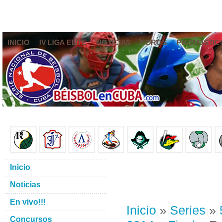
INICIO
IV LIGA ELITE
NOTICIAS
FOROS
PRONÓSTIC
Inicio
Noticias
En vivo!!!
Inicio
»
Series
»
Concursos