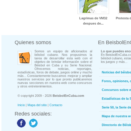
Lagrimas de VM32
Protesta 
despues de...
Quienes somos
En BeisbolE
Somos un equipo de aficionados al
Lo que puedes enco
béisbol cubano. Nos propusimos la
En BeisbolEnCuba.co
tarea de desarrollar esta web con el
béisbol cubano, estad
objetivo de brindar información sobre el
los juegos y más...
Béisbol en Cuba y su Serie Nacional.
Ofrecemos noticias, reportajes,
estadísticas, foros de debate, juegos online y mucho
Noticias del béisb
más... Constantemente buscamos mejorar y ampliar
nuestros servicios por lo que pronto publicaremos
Foros, opiniones, 
nuevas secciones en nuestra web como concursos
y otros entretenimientos.
Concursos sobre e
© copyright 2009 - 2026
BeisbolEnCuba.com
Estadísticas de la 
Inicio
|
Mapa del sitio
|
Contacto
Serie 50, la Serie d
Redes sociales:
Mapa de nuestra 
Directorio de Béi