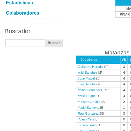
Estadísticas
MA
Colaboradores
PINAR 
Buscador
Matanzas 
Jugadores
VB
Guillermo Heredia
CF
3
Ariel Sanchez
LF
4
Jose Miguel
2B
4
Eriel Sanchez
R
4
Yadiel Hernandez
RF
4
Yariel Duque
D
3
Yurisbel Gracial
3B
2
Yasiel Santoya
1B
1
Raul Gonzalez
SS
3
Yoanni Yera
L
0
Lazaro Blanco
L
0