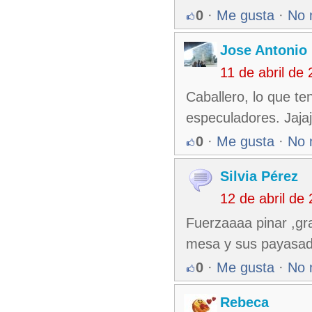
0
·
Me gusta
·
No 
Jose Antonio 
11 de abril de
Caballero, lo que t
especuladores. Jajaj
0
·
Me gusta
·
No 
Silvia Pérez
12 de abril de
Fuerzaaaa pinar ,gr
mesa y sus payasa
0
·
Me gusta
·
No 
Rebeca