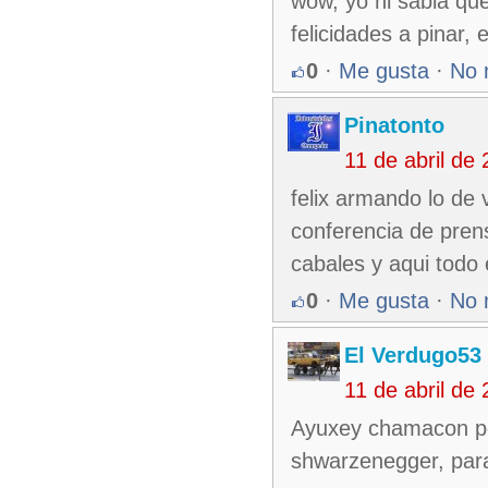
wow, yo ni sabia qu
felicidades a pinar, 
0
·
Me gusta
·
No 
Pinatonto
11 de abril de
felix armando lo de 
conferencia de pren
cabales y aqui todo
0
·
Me gusta
·
No 
El Verdugo53
11 de abril de
Ayuxey chamacon ponl
shwarzenegger, para