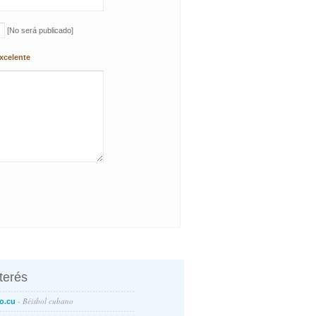
[No será publicado]
xcelente
nterés
- Béisbol cubano
o.cu