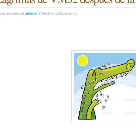
agen enviada por
galinmen
(
Villaclareno100porciento
)