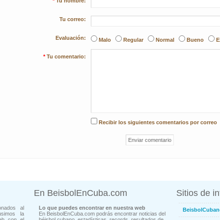
*
Tu nombre:
Tu correo:
Evaluación:
Malo
Regular
Normal
Bueno
E
*
Tu comentario:
Recibir los siguientes comentarios por correo
En BeisbolEnCuba.com
Sitios de i
onados al
Lo que puedes encontrar en nuestra web
BeisbolCuban
usimos la
En BeisbolEnCuba.com podrás encontrar noticias del
eb con el
béisbol cubano, estadísticas, records, resultados de