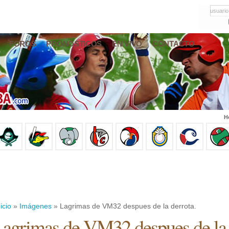
usuario
FOROS
PRONÓSTICOS
EN VIVO
CONTACTO
H
icio
»
Imágenes
» Lagrimas de VM32 despues de la derrota.
agrimas de VM32 despues de la 