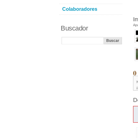
Colaboradores
I
Ap
Buscador
0
D