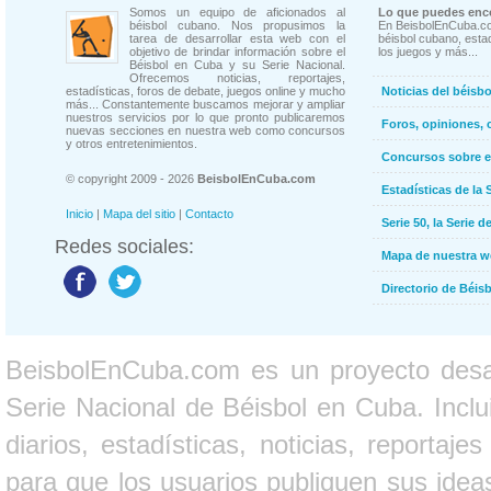
Somos un equipo de aficionados al
Lo que puedes enco
béisbol cubano. Nos propusimos la
En BeisbolEnCuba.co
tarea de desarrollar esta web con el
béisbol cubano, estad
objetivo de brindar información sobre el
los juegos y más...
Béisbol en Cuba y su Serie Nacional.
Ofrecemos noticias, reportajes,
estadísticas, foros de debate, juegos online y mucho
Noticias del béisb
más... Constantemente buscamos mejorar y ampliar
nuestros servicios por lo que pronto publicaremos
Foros, opiniones, 
nuevas secciones en nuestra web como concursos
y otros entretenimientos.
Concursos sobre e
© copyright 2009 - 2026
BeisbolEnCuba.com
Estadísticas de la 
Inicio
|
Mapa del sitio
|
Contacto
Serie 50, la Serie d
Redes sociales:
Mapa de nuestra 
Directorio de Béi
BeisbolEnCuba.com es un proyecto desarr
Serie Nacional de Béisbol en Cuba. Inclui
diarios, estadísticas, noticias, report
para que los usuarios publiquen sus ideas