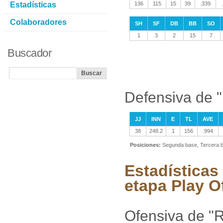
Estadísticas
136
115
15
39
.339
Colaboradores
SH
SF
DB
BB
SO
1
3
2
15
7
Buscador
Defensiva de "
JJ
INN
E
TL
AVE
38
248.2
1
156
.994
Posiciones:
Segunda base, Tercera 
Estadísticas 
etapa Play O
Ofensiva de "R