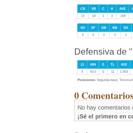
CB
VB
C
H
AVE
21
19
1
3
.158
SH
SF
DB
BB
SO
0
0
0
2
1
Defensiva de "
JJ
INN
E
TL
AVE
5
43.0
0
11
1.000
Posiciones:
Segunda base, Tercera 
0 Comentarios
No hay comentarios 
¡Sé el primero en 