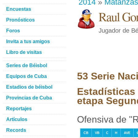
2014
»
Matanza
Encuestas
Raul Gon
Pronósticos
Jugador de Bé
Foros
Invita a tus amigos
Libro de visitas
Series de Béisbol
53 Serie Nac
Equipos de Cuba
Estadios de béisbol
Estadísticas 
Provincias de Cuba
etapa Segun
Reportajes
Ofensiva de "R
Artículos
Records
CB
VB
C
H
AVE