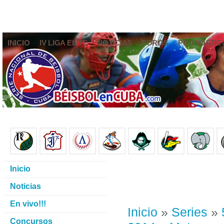
INICIO
IV LIGA ELITE
NOTICIAS
FOROS
PRONÓSTIC
Inicio
Noticias
En vivo!!!
Inicio
»
Series
»
Concursos