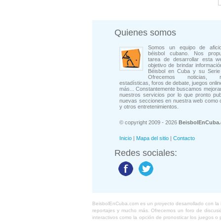
Quienes somos
Somos un equipo de afici
béisbol cubano. Nos prop
tarea de desarrollar esta w
objetivo de brindar informació
Béisbol en Cuba y su Serie 
Ofrecemos noticias, rep
estadísticas, foros de debate, juegos onli
más... Constantemente buscamos mejorar
nuestros servicios por lo que pronto pu
nuevas secciones en nuestra web como 
y otros entretenimientos.
© copyright 2009 - 2026
BeisbolEnCuba
Inicio
|
Mapa del sitio
|
Contacto
Redes sociales:
BeisbolEnCuba.com es un proyecto desarrollado con la ide
reportajes y mucho más. Ofrecemos un foro de discusión
interactivos como la opción de pronosticar los juegos 