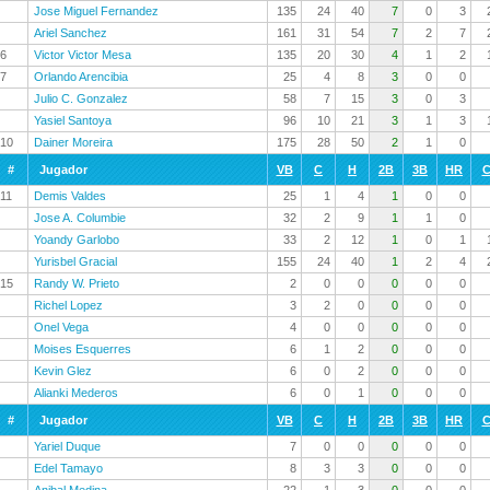
Jose Miguel Fernandez
135
24
40
7
0
3
Ariel Sanchez
161
31
54
7
2
7
6
Victor Victor Mesa
135
20
30
4
1
2
7
Orlando Arencibia
25
4
8
3
0
0
Julio C. Gonzalez
58
7
15
3
0
3
Yasiel Santoya
96
10
21
3
1
3
10
Dainer Moreira
175
28
50
2
1
0
#
Jugador
VB
C
H
2B
3B
HR
C
11
Demis Valdes
25
1
4
1
0
0
Jose A. Columbie
32
2
9
1
1
0
Yoandy Garlobo
33
2
12
1
0
1
Yurisbel Gracial
155
24
40
1
2
4
15
Randy W. Prieto
2
0
0
0
0
0
Richel Lopez
3
2
0
0
0
0
Onel Vega
4
0
0
0
0
0
Moises Esquerres
6
1
2
0
0
0
Kevin Glez
6
0
2
0
0
0
Alianki Mederos
6
0
1
0
0
0
#
Jugador
VB
C
H
2B
3B
HR
C
Yariel Duque
7
0
0
0
0
0
Edel Tamayo
8
3
3
0
0
0