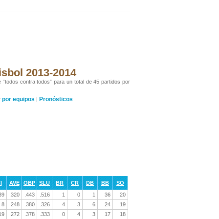
isbol 2013-2014
 “todos contra todos” para un total de 45 partidos por
por equipos
Pronósticos
y
|
I
AVE
OBP
SLU
BR
CR
DB
BB
SO
39
.320
.443
.516
1
0
1
36
20
8
.248
.380
.326
4
3
6
24
19
19
.272
.378
.333
0
4
3
17
18