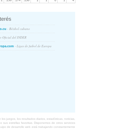
2
.136
.174
.136
1
1
0
1
4
nterés
- Béisbol cubano
o.cu
io Oficial del INDER
- Ligas de futbol de Europa
ropa.com
s juegos, los resultados diarios, estadísticas, noticias,
 sus estrellas favoritas. Disponemos de otros servicios
equipo de desarrollo web está trabajando constantemente