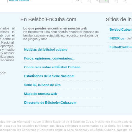
Anibal Medina
22
1
3
0
0
0
En BeisbolEnCuba.com
Sitios de i
onados al
Lo que puedes encontrar en nuestra web
BeisbolCuban
usimos la
En BeisbolEnCuba.com podrás encontrar noticias del
eb con el
béisbol cubano, estadísticas, records, resultados de
- Sit
INDER.cu
n sobre el
los juegos y más...
Nacional.
ortajes,
FutbolClubEu
ne y mucho
Noticias del béisbol cubano
 y ampliar
blicaremos
Foros, opiniones, comentarios...
concursos
Concursos sobre el Béisbol Cubano
.com
Estadísticas de la Serie Nacional
Serie 50, la Serie de Oro
Mapa de nuestra web
Directorio de BéisbolenCuba.com
a brindar información sobre la Serie Nacional de Béisbol en Cuba. Incluiremos el calendario de lo
 para que los usuarios publiquen sus ideas, opiniones o comentarios de la Serie, los juegos o
o participar en los Concursos y Encuestas sobre la Serie Nacional y el Béisbol Cubano. Nuestro 