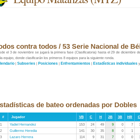
odos contra todos / 53 Serie Nacional de Bé
de el 3 de noviembre se jugará la primera fase (Clasificatoria) hasta el 29 de diciembre de
a equipo, donde clasificarán los primeros 8 equipos para la siguiente ronda.
lendario
Subseries
Posiciones
Enfrentamientos
Estadísticas individuales
|
|
|
|
stadísticas de bateo ordenadas por Dobles
#
Jugador
VB
C
H
2B
3B
HR
C
1
Yadiel Hernandez
153
24
49
9
0
7
2
Guillermo Heredia
141
30
35
8
0
1
3
Lazaro Herrera
114
9
31
7
0
0