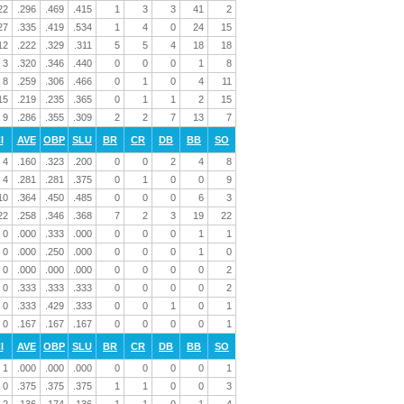
22
.296
.469
.415
1
3
3
41
2
27
.335
.419
.534
1
4
0
24
15
12
.222
.329
.311
5
5
4
18
18
3
.320
.346
.440
0
0
0
1
8
8
.259
.306
.466
0
1
0
4
11
15
.219
.235
.365
0
1
1
2
15
9
.286
.355
.309
2
2
7
13
7
I
AVE
OBP
SLU
BR
CR
DB
BB
SO
4
.160
.323
.200
0
0
2
4
8
4
.281
.281
.375
0
1
0
0
9
10
.364
.450
.485
0
0
0
6
3
22
.258
.346
.368
7
2
3
19
22
0
.000
.333
.000
0
0
0
1
1
0
.000
.250
.000
0
0
0
1
0
0
.000
.000
.000
0
0
0
0
2
0
.333
.333
.333
0
0
0
0
2
0
.333
.429
.333
0
0
1
0
1
0
.167
.167
.167
0
0
0
0
1
I
AVE
OBP
SLU
BR
CR
DB
BB
SO
1
.000
.000
.000
0
0
0
0
1
0
.375
.375
.375
1
1
0
0
3