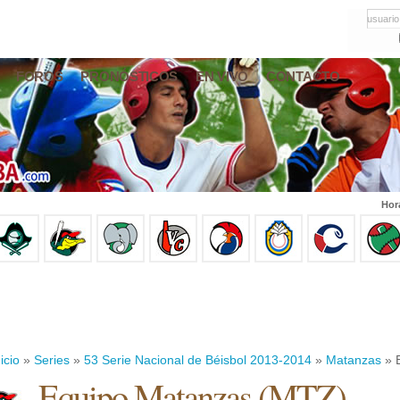
usuario
FOROS
PRONÓSTICOS
EN VIVO
CONTACTO
Hor
icio
»
Series
»
53 Serie Nacional de Béisbol 2013-2014
»
Matanzas
» E
Equipo Matanzas (MTZ)