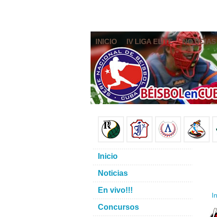
INICIO
IV LIGA ELITE
NOTICIAS
Inicio
Noticias
En vivo!!!
In
Concursos