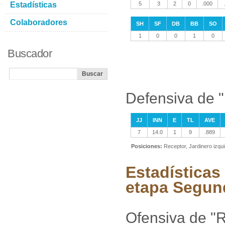
Estadísticas
5
3
2
0
.000
Colaboradores
SH
SF
DB
BB
SO
1
0
0
1
0
Buscador
Defensiva de "
JJ
INN
E
TL
AVE
7
14.0
1
9
.889
Posiciones:
Receptor, Jardinero izqu
Estadísticas
etapa Segun
Ofensiva de "R