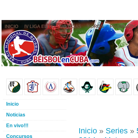
INICIO
IV LIGA ELITE
NOTICIAS
FOROS
PRONÓSTIC
Inicio
Noticias
En vivo!!!
Inicio
»
Series
»
Concursos