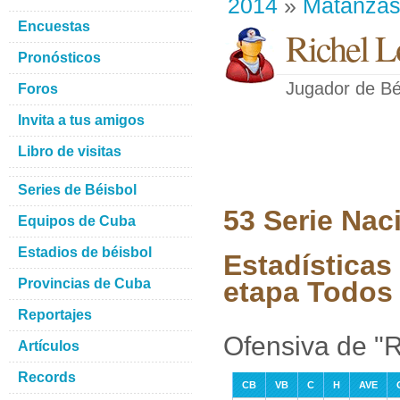
2014
»
Matanza
Encuestas
Richel L
Pronósticos
Jugador de Bé
Foros
Invita a tus amigos
Libro de visitas
Series de Béisbol
53 Serie Nac
Equipos de Cuba
Estadios de béisbol
Estadísticas
Provincias de Cuba
etapa Todos 
Reportajes
Ofensiva de "R
Artículos
Records
CB
VB
C
H
AVE