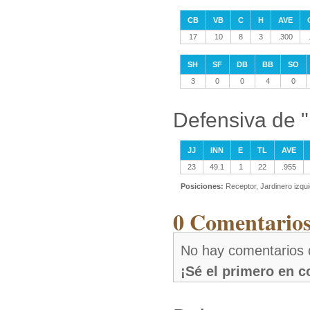
CB
VB
C
H
AVE
17
10
8
3
.300
SH
SF
DB
BB
SO
3
0
0
4
0
Defensiva de "
JJ
INN
E
TL
AVE
23
49.1
1
22
.955
Posiciones:
Receptor, Jardinero izqu
0 Comentarios
No hay comentarios 
¡Sé el primero en 