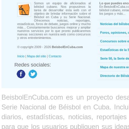
Somos un equipo de aficionados al
Lo que puedes enco
béisbol cubano. Nos propusimos la
En BeisbolEnCuba.co
tarea de desarrollar esta web con el
béisbol cubano, estad
objetivo de brindar información sobre el
los juegos y más...
Béisbol en Cuba y su Serie Nacional.
Ofrecemos noticias, reportajes,
estadísticas, foros de debate, juegos online y mucho
Noticias del béisb
más... Constantemente buscamos mejorar y ampliar
nuestros servicios por lo que pronto publicaremos
Foros, opiniones, 
nuevas secciones en nuestra web como concursos
y otros entretenimientos.
Concursos sobre e
© copyright 2009 - 2026
BeisbolEnCuba.com
Estadísticas de la 
Inicio
|
Mapa del sitio
|
Contacto
Serie 50, la Serie d
Redes sociales:
Mapa de nuestra 
Directorio de Béi
BeisbolEnCuba.com es un proyecto desarr
Serie Nacional de Béisbol en Cuba. Inclui
diarios, estadísticas, noticias, report
para que los usuarios publiquen sus ideas