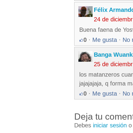
Félix Armando
24 de diciemb
Buena faena de Yosv
0
·
Me gusta
·
No 
Banga Wuank
25 de diciemb
los matanzeros cuand
jajajajaja, q forma 
0
·
Me gusta
·
No 
Deja tu coment
Debes
iniciar sesión