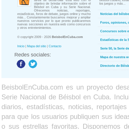
tarea de desarrollar esta web con el
béisbol cubano, estad
objetivo de brindar información sobre el
los juegos y más...
Béisbol en Cuba y su Serie Nacional.
Ofrecemos noticias, reportajes,
estadísticas, foros de debate, juegos online y mucho
Noticias del béisb
más... Constantemente buscamos mejorar y ampliar
nuestros servicios por lo que pronto publicaremos
Foros, opiniones, 
nuevas secciones en nuestra web como concursos
y otros entretenimientos.
Concursos sobre e
© copyright 2009 - 2026
BeisbolEnCuba.com
Estadísticas de la 
Inicio
|
Mapa del sitio
|
Contacto
Serie 50, la Serie d
Redes sociales:
Mapa de nuestra 
Directorio de Béi
BeisbolEnCuba.com es un proyecto desarr
Serie Nacional de Béisbol en Cuba. Inclui
diarios, estadísticas, noticias, report
para que los usuarios publiquen sus ideas
o sus estrellas favoritas. Disponemos d