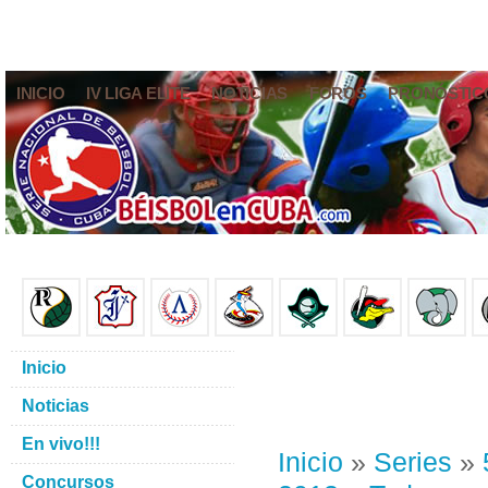
INICIO
IV LIGA ELITE
NOTICIAS
FOROS
PRONÓSTIC
Inicio
Noticias
En vivo!!!
Inicio
»
Series
»
Concursos