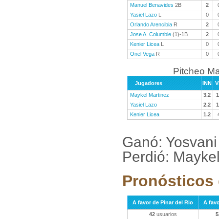
Manuel Benavides
2B
2
Yasiel Lazo
L
0
Orlando Arencibia
R
2
Jose A. Columbie
(1)-1B
2
Kenier Licea
L
0
Onel Vega
R
0
Pitcheo M
Jugadores
INN
V
Maykel Martinez
3.2
1
Yasiel Lazo
2.2
1
Kenier Licea
1.2
Ganó: Yosvani
Perdió: Maykel
Pronósticos 
A favor de Pinar del Rio
A fav
42
usuarios
5