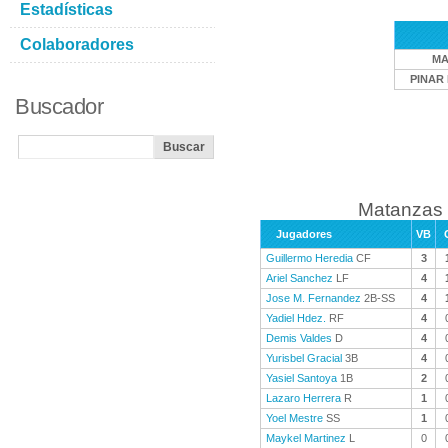
Estadísticas
Colaboradores
MA
PINAR 
Buscador
Matanzas 
Jugadores
VB
Guillermo Heredia
CF
3
Ariel Sanchez
LF
4
Jose M. Fernandez
2B-SS
4
Yadiel Hdez.
RF
4
Demis Valdes
D
4
Yurisbel Gracial
3B
4
Yasiel Santoya
1B
2
Lazaro Herrera
R
1
Yoel Mestre
SS
1
Maykel Martinez
L
0