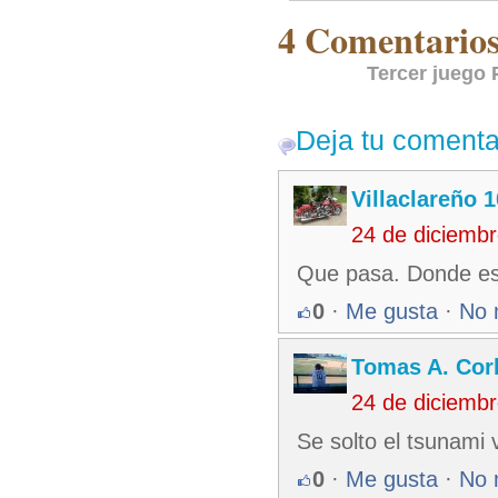
4 Comentarios 
Tercer juego 
Deja tu comenta
Villaclareño 
24 de diciemb
Que pasa. Donde es
0
·
Me gusta
·
No 
Tomas A. Corb
24 de diciemb
Se solto el tsunami 
0
·
Me gusta
·
No 