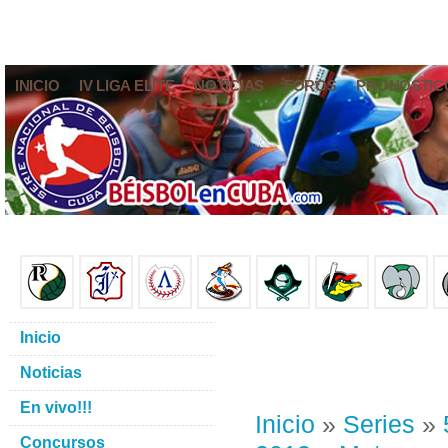
INICIO
IV LIGA ELITE
NOTICIAS
FOROS
PRONÓSTIC
Inicio
Noticias
En vivo!!!
Inicio
»
Series
»
Concursos