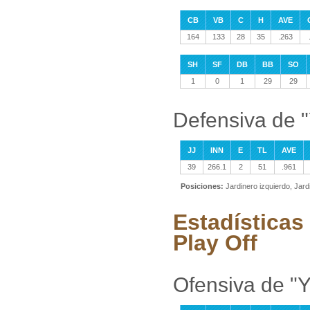
CB
VB
C
H
AVE
164
133
28
35
.263
SH
SF
DB
BB
SO
1
0
1
29
29
Defensiva de "
JJ
INN
E
TL
AVE
39
266.1
2
51
.961
Posiciones:
Jardinero izquierdo, Jar
Estadísticas 
Play Off
Ofensiva de "Y