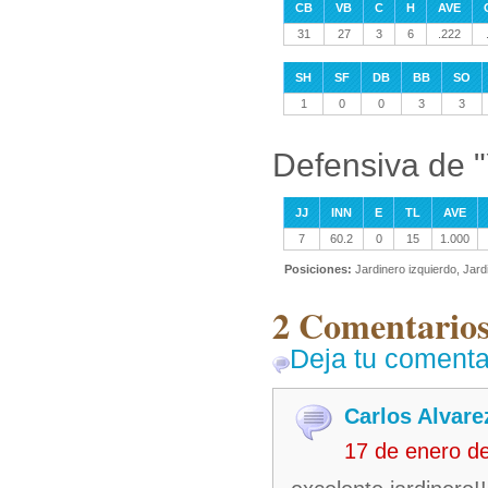
CB
VB
C
H
AVE
31
27
3
6
.222
SH
SF
DB
BB
SO
1
0
0
3
3
Defensiva de "
JJ
INN
E
TL
AVE
7
60.2
0
15
1.000
Posiciones:
Jardinero izquierdo, Jar
2 Comentarios
Deja tu comenta
Carlos Alvare
17 de enero d