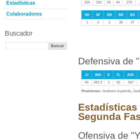
Estadísticas
200
160
26
44
.275
Colaboradores
SH
SF
DB
BB
SO
1
2
2
35
27
Buscador
Defensiva de "
JJ
INN
E
TL
AVE
45
391.0
3
92
.967
Posiciones:
Jardinero izquierdo, Jar
Estadísticas 
Segunda Fa
Ofensiva de "Y