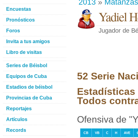
2013
»
Matanza
Encuestas
Yadiel H
Pronósticos
Jugador de Bé
Foros
Invita a tus amigos
Libro de visitas
Series de Béisbol
52 Serie Nac
Equipos de Cuba
Estadios de béisbol
Estadísticas 
Provincias de Cuba
Todos contr
Reportajes
Ofensiva de "Y
Artículos
Records
CB
VB
C
H
AVE