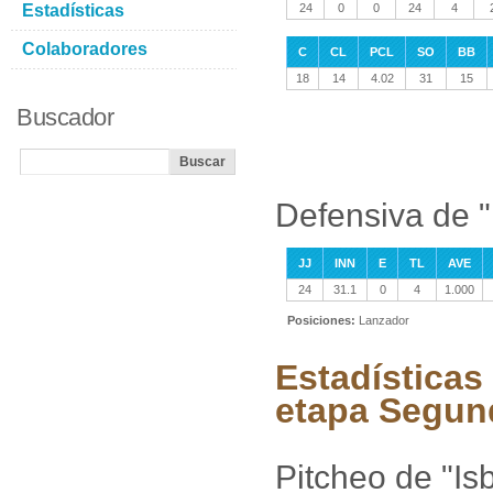
Estadísticas
24
0
0
24
4
Colaboradores
C
CL
PCL
SO
BB
18
14
4.02
31
15
Buscador
Defensiva de "
JJ
INN
E
TL
AVE
24
31.1
0
4
1.000
Posiciones:
Lanzador
Estadísticas 
etapa Segun
Pitcheo de "Isb