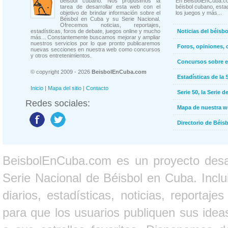
béisbol cubano. Nos propusimos la
En BeisbolEnCuba.co
tarea de desarrollar esta web con el
béisbol cubano, estad
objetivo de brindar información sobre el
los juegos y más...
Béisbol en Cuba y su Serie Nacional.
Ofrecemos noticias, reportajes,
estadísticas, foros de debate, juegos online y mucho
Noticias del béisb
más... Constantemente buscamos mejorar y ampliar
nuestros servicios por lo que pronto publicaremos
Foros, opiniones, 
nuevas secciones en nuestra web como concursos
y otros entretenimientos.
Concursos sobre e
© copyright 2009 - 2026
BeisbolEnCuba.com
Estadísticas de la 
Inicio
|
Mapa del sitio
|
Contacto
Serie 50, la Serie d
Redes sociales:
Mapa de nuestra 
Directorio de Béi
BeisbolEnCuba.com es un proyecto desarr
Serie Nacional de Béisbol en Cuba. Inclui
diarios, estadísticas, noticias, report
para que los usuarios publiquen sus ideas