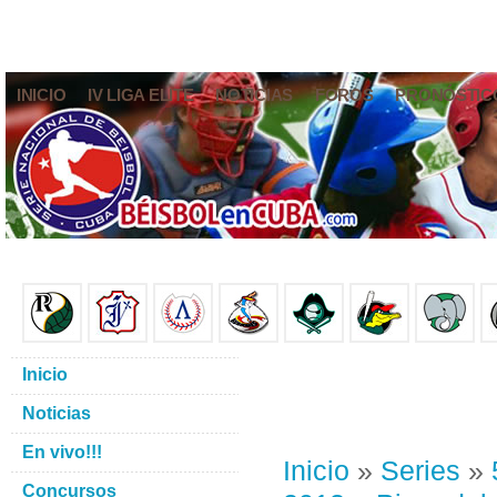
INICIO
IV LIGA ELITE
NOTICIAS
FOROS
PRONÓSTIC
Inicio
Noticias
En vivo!!!
Inicio
»
Series
»
Concursos