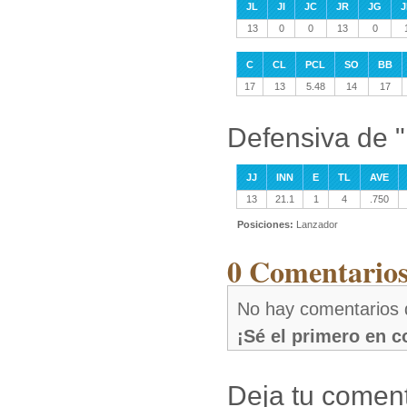
JL
JI
JC
JR
JG
J
13
0
0
13
0
C
CL
PCL
SO
BB
17
13
5.48
14
17
Defensiva de "
JJ
INN
E
TL
AVE
13
21.1
1
4
.750
Posiciones:
Lanzador
0 Comentarios 
No hay comentarios d
¡Sé el primero en 
Deja tu coment