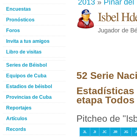
2013
»
Pinar del
Encuestas
Isbel Hde
Pronósticos
Jugador de Bé
Foros
Invita a tus amigos
Libro de visitas
Series de Béisbol
52 Serie Nac
Equipos de Cuba
Estadios de béisbol
Estadísticas 
Provincias de Cuba
etapa Todos 
Reportajes
Pitcheo de "Isb
Artículos
Records
JL
JI
JC
JR
JG
J