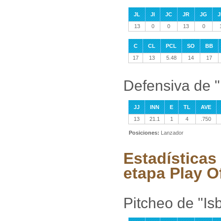
JL
JI
JC
JR
JG
J
13
0
0
13
0
C
CL
PCL
SO
BB
17
13
5.48
14
17
Defensiva de "
JJ
INN
E
TL
AVE
13
21.1
1
4
.750
Posiciones:
Lanzador
Estadísticas 
etapa Play O
Pitcheo de "Isb