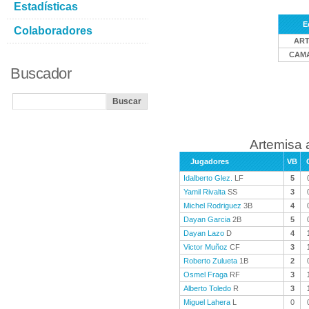
Estadísticas
E
Colaboradores
ART
CAM
Buscador
Artemisa 
Jugadores
VB
Idalberto Glez.
LF
5
Yamil Rivalta
SS
3
Michel Rodriguez
3B
4
Dayan Garcia
2B
5
Dayan Lazo
D
4
Victor Muñoz
CF
3
Roberto Zulueta
1B
2
Osmel Fraga
RF
3
Alberto Toledo
R
3
Miguel Lahera
L
0