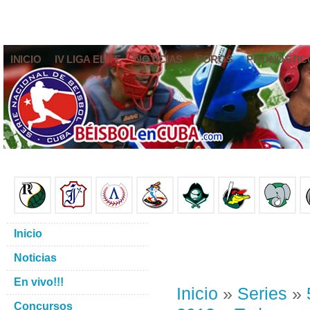
INICIO
IV LIGA ELITE
NOTICIAS
FOROS
PRONÓSTIC
Inicio
Noticias
En vivo!!!
Inicio
»
Series
»
Concursos