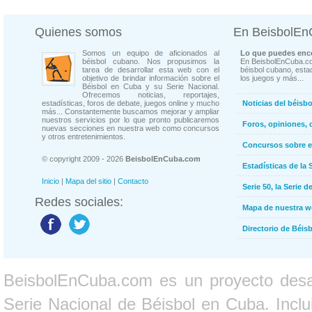
Quienes somos
En BeisbolE
Somos un equipo de aficionados al
Lo que puedes enco
béisbol cubano. Nos propusimos la
En BeisbolEnCuba.co
tarea de desarrollar esta web con el
béisbol cubano, estad
objetivo de brindar información sobre el
los juegos y más...
Béisbol en Cuba y su Serie Nacional.
Ofrecemos noticias, reportajes,
estadísticas, foros de debate, juegos online y mucho
Noticias del béisb
más... Constantemente buscamos mejorar y ampliar
nuestros servicios por lo que pronto publicaremos
Foros, opiniones, 
nuevas secciones en nuestra web como concursos
y otros entretenimientos.
Concursos sobre e
© copyright 2009 - 2026
BeisbolEnCuba.com
Estadísticas de la 
Inicio
|
Mapa del sitio
|
Contacto
Serie 50, la Serie d
Redes sociales:
Mapa de nuestra 
Directorio de Béi
BeisbolEnCuba.com es un proyecto desarr
Serie Nacional de Béisbol en Cuba. Inclui