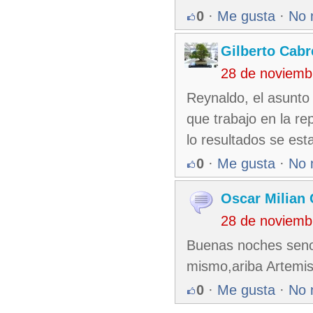
0
·
Me gusta
·
No 
Gilberto Cabr
28 de noviemb
Reynaldo, el asunto 
que trabajo en la r
lo resultados se est
0
·
Me gusta
·
No 
Oscar Milian 
28 de noviemb
Buenas noches seno
mismo,ariba Artem
0
·
Me gusta
·
No 