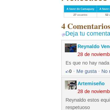
A favor de Camaguey
A favor
27
usuarios
52
u
4 Comentarios 
Deja tu comenta
Reynaldo Ven
28 de noviemb
Es que no hay nada 
0
·
Me gusta
·
No 
Artemiseño
28 de noviemb
Reynaldo estos equi
respetuoso