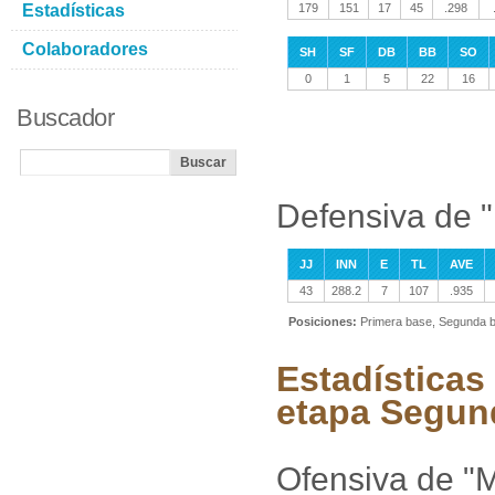
Estadísticas
179
151
17
45
.298
Colaboradores
SH
SF
DB
BB
SO
0
1
5
22
16
Buscador
Defensiva de 
JJ
INN
E
TL
AVE
43
288.2
7
107
.935
Posiciones:
Primera base, Segunda b
Estadísticas
etapa Segun
Ofensiva de "