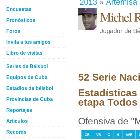
2013
»
Artemisa
Encuestas
Michel 
Pronósticos
Jugador de Bé
Foros
Invita a tus amigos
Libro de visitas
Series de Béisbol
52 Serie Nac
Equipos de Cuba
Estadios de béisbol
Estadísticas
Provincias de Cuba
etapa Todos 
Reportajes
Ofensiva de "
Artículos
Records
CB
VB
C
H
AVE