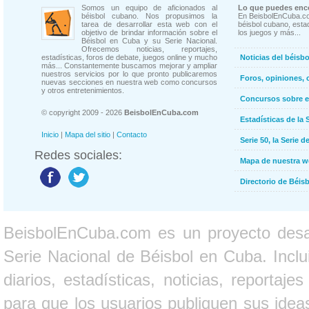
Somos un equipo de aficionados al
Lo que puedes enco
béisbol cubano. Nos propusimos la
En BeisbolEnCuba.co
tarea de desarrollar esta web con el
béisbol cubano, estad
objetivo de brindar información sobre el
los juegos y más...
Béisbol en Cuba y su Serie Nacional.
Ofrecemos noticias, reportajes,
estadísticas, foros de debate, juegos online y mucho
Noticias del béisb
más... Constantemente buscamos mejorar y ampliar
nuestros servicios por lo que pronto publicaremos
Foros, opiniones, 
nuevas secciones en nuestra web como concursos
y otros entretenimientos.
Concursos sobre e
© copyright 2009 - 2026
BeisbolEnCuba.com
Estadísticas de la 
Inicio
|
Mapa del sitio
|
Contacto
Serie 50, la Serie d
Redes sociales:
Mapa de nuestra 
Directorio de Béi
BeisbolEnCuba.com es un proyecto desarr
Serie Nacional de Béisbol en Cuba. Inclui
diarios, estadísticas, noticias, report
para que los usuarios publiquen sus ideas