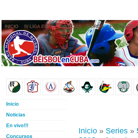
INICIO
IV LIGA ELITE
NOTICIAS
FOROS
PRONÓSTIC
Inicio
Noticias
En vivo!!!
Inicio
»
Series
»
Concursos