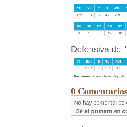
CB
VB
C
H
AVE
179
151
17
45
.298
SH
SF
DB
BB
SO
0
1
5
22
16
Defensiva de 
JJ
INN
E
TL
AVE
43
288.2
7
107
.935
Posiciones:
Primera base, Segunda b
0 Comentarios
No hay comentarios 
¡Sé el primero en 