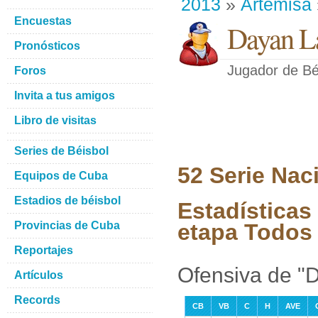
2013
»
Artemisa
Encuestas
Dayan L
Pronósticos
Jugador de Bé
Foros
Invita a tus amigos
Libro de visitas
Series de Béisbol
52 Serie Nac
Equipos de Cuba
Estadios de béisbol
Estadísticas
Provincias de Cuba
etapa Todos 
Reportajes
Ofensiva de "
Artículos
Records
CB
VB
C
H
AVE