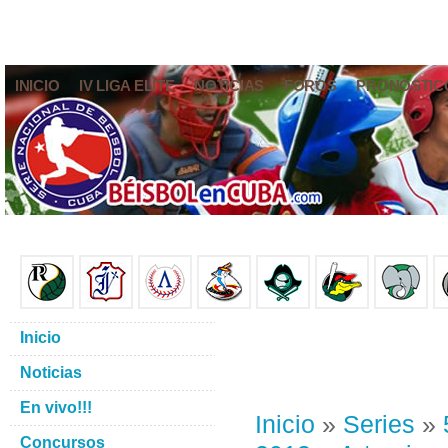
INICIO
IV LIGA ELITE
NOTICIAS
FOROS
PRONÓSTIC
Inicio
Noticias
En vivo!!!
Inicio
»
Series
»
Concursos