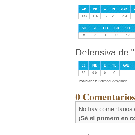
CB
VB
C
H
AVE
133
114
16
29
.254
SH
SF
DB
BB
SO
0
2
1
16
17
Defensiva de 
JJ
INN
E
TL
AVE
32
0.0
0
0
-
Posiciones:
Bateador designado
0 Comentario
No hay comentarios
¡Sé el primero en 