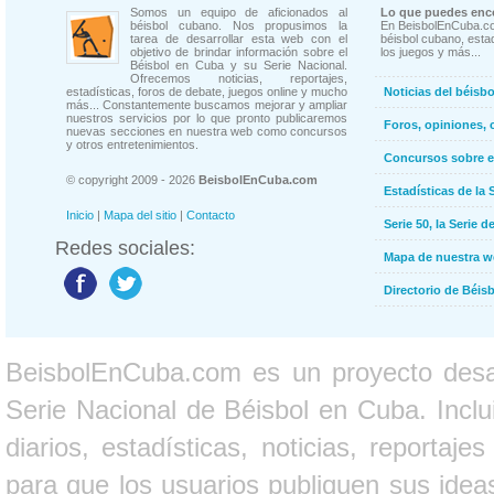
Somos un equipo de aficionados al
Lo que puedes enco
béisbol cubano. Nos propusimos la
En BeisbolEnCuba.co
tarea de desarrollar esta web con el
béisbol cubano, estad
objetivo de brindar información sobre el
los juegos y más...
Béisbol en Cuba y su Serie Nacional.
Ofrecemos noticias, reportajes,
estadísticas, foros de debate, juegos online y mucho
Noticias del béisb
más... Constantemente buscamos mejorar y ampliar
nuestros servicios por lo que pronto publicaremos
Foros, opiniones, 
nuevas secciones en nuestra web como concursos
y otros entretenimientos.
Concursos sobre e
© copyright 2009 - 2026
BeisbolEnCuba.com
Estadísticas de la 
Inicio
|
Mapa del sitio
|
Contacto
Serie 50, la Serie d
Redes sociales:
Mapa de nuestra 
Directorio de Béi
BeisbolEnCuba.com es un proyecto desarr
Serie Nacional de Béisbol en Cuba. Inclui
diarios, estadísticas, noticias, report
para que los usuarios publiquen sus ideas