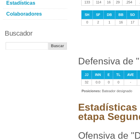
Estadísticas
133
114
16
29
.254
Colaboradores
SH
SF
DB
BB
SO
0
2
1
16
17
Buscador
Defensiva de 
JJ
INN
E
TL
AVE
32
0.0
0
0
-
Posiciones:
Bateador designado
Estadísticas
etapa Segun
Ofensiva de "