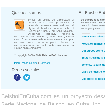
Quienes somos
En BeisbolE
Somos un equipo de aficionados al
Lo que puedes enco
béisbol cubano. Nos propusimos la
En BeisbolEnCuba.co
tarea de desarrollar esta web con el
béisbol cubano, estad
objetivo de brindar información sobre el
los juegos y más...
Béisbol en Cuba y su Serie Nacional.
Ofrecemos noticias, reportajes,
estadísticas, foros de debate, juegos online y mucho
Noticias del béisb
más... Constantemente buscamos mejorar y ampliar
nuestros servicios por lo que pronto publicaremos
Foros, opiniones, 
nuevas secciones en nuestra web como concursos
y otros entretenimientos.
Concursos sobre e
© copyright 2009 - 2026
BeisbolEnCuba.com
Estadísticas de la 
Inicio
|
Mapa del sitio
|
Contacto
Serie 50, la Serie d
Redes sociales:
Mapa de nuestra 
Directorio de Béi
BeisbolEnCuba.com es un proyecto desarr
Serie Nacional de Béisbol en Cuba. Inclui