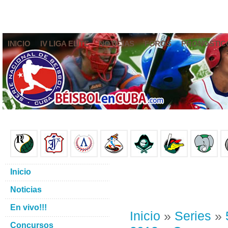
INICIO
IV LIGA ELITE
NOTICIAS
FOROS
PRONÓSTIC
Inicio
Noticias
En vivo!!!
Inicio
»
Series
»
Concursos