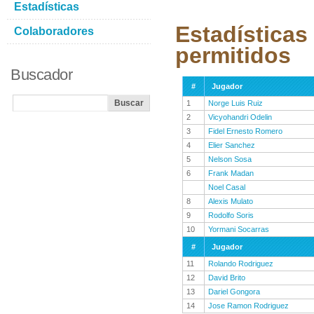
Estadísticas
Estadísticas
Colaboradores
permitidos
Buscador
#
Jugador
1
Norge Luis Ruiz
2
Vicyohandri Odelin
3
Fidel Ernesto Romero
4
Elier Sanchez
5
Nelson Sosa
6
Frank Madan
Noel Casal
8
Alexis Mulato
9
Rodolfo Soris
10
Yormani Socarras
#
Jugador
11
Rolando Rodriguez
12
David Brito
13
Dariel Gongora
14
Jose Ramon Rodriguez