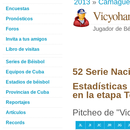
2013
»
Camague
Encuestas
Vicyoha
Pronósticos
Jugador de Bé
Foros
Invita a tus amigos
Libro de visitas
Series de Béisbol
52 Serie Nac
Equipos de Cuba
Estadios de béisbol
Estadísticas
Provincias de Cuba
en la etapa 
Reportajes
Pitcheo de "V
Artículos
Records
JL
JI
JC
JR
JG
J