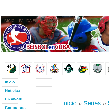
INICIO
IV LIGA ELITE
NOTICIAS
FOROS
PRONÓSTIC
Inicio
Noticias
En vivo!!!
Inicio
»
Series
»
Concursos