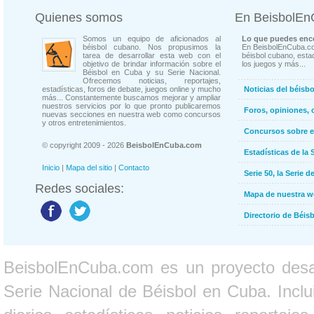
Quienes somos
En BeisbolE
Somos un equipo de aficionados al
Lo que puedes enco
béisbol cubano. Nos propusimos la
En BeisbolEnCuba.co
tarea de desarrollar esta web con el
béisbol cubano, estad
objetivo de brindar información sobre el
los juegos y más...
Béisbol en Cuba y su Serie Nacional.
Ofrecemos noticias, reportajes,
estadísticas, foros de debate, juegos online y mucho
Noticias del béisb
más... Constantemente buscamos mejorar y ampliar
nuestros servicios por lo que pronto publicaremos
Foros, opiniones, 
nuevas secciones en nuestra web como concursos
y otros entretenimientos.
Concursos sobre e
© copyright 2009 - 2026
BeisbolEnCuba.com
Estadísticas de la 
Inicio
|
Mapa del sitio
|
Contacto
Serie 50, la Serie d
Redes sociales:
Mapa de nuestra 
Directorio de Béi
BeisbolEnCuba.com es un proyecto desarr
Serie Nacional de Béisbol en Cuba. Inclui