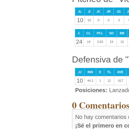
JL
JI
JC
JR
JG
J
10
10
0
0
3
C
CL
PCL
SO
BB
24
19
3.83
19
15
Defensiva de 
JJ
INN
E
TL
AVE
10
44.2
1
12
.917
Posiciones:
Lanzad
0 Comentarios
No hay comentarios 
¡Sé el primero en 