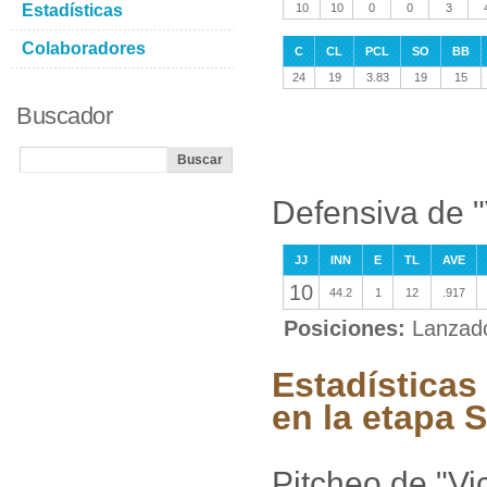
Estadísticas
10
10
0
0
3
Colaboradores
C
CL
PCL
SO
BB
24
19
3.83
19
15
Buscador
Defensiva de 
JJ
INN
E
TL
AVE
10
44.2
1
12
.917
Posiciones:
Lanzad
Estadísticas
en la etapa
Pitcheo de "V