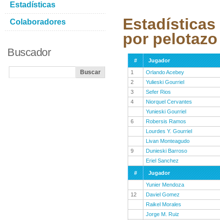
Estadísticas
Estadísticas
Colaboradores
por pelotazo
Buscador
#
Jugador
1
Orlando Acebey
2
Yulieski Gourriel
3
Sefer Rios
4
Niorquel Cervantes
Yunieski Gourriel
6
Robersis Ramos
Lourdes Y. Gourriel
Livan Monteagudo
9
Dunieski Barroso
Eriel Sanchez
#
Jugador
Yunier Mendoza
12
Daviel Gomez
Raikel Morales
Jorge M. Ruiz