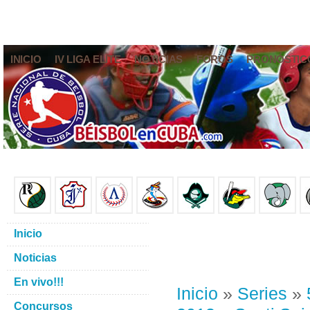
INICIO
IV LIGA ELITE
NOTICIAS
FOROS
PRONÓSTIC
Inicio
Noticias
En vivo!!!
Inicio
»
Series
»
Concursos