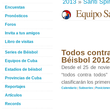
2013
»
Santi Spir
Encuestas
Equipo San
Pronósticos
Foros
Invita a tus amigos
Libro de visitas
Todos contra
Series de Béisbol
Béisbol 201
Equipos de Cuba
Desde el 25 de novie
Estadios de béisbol
“todos contra todos”
Provincias de Cuba
clasificarán los prime
Reportajes
Calendario
Subseries
Posicione
|
|
Artículos
Records