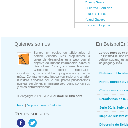
Yoandy Suarez
Guillermo Gonzalez
Lester J. Lopez
Yoandi Baguet
Frederich Cepeda
Quienes somos
En BeisbolE
Somos un equipo de aficionados al
Lo que puedes enco
béisbol cubano. Nos propusimos la
En BeisbolEnCuba.co
tarea de desarrollar esta web con el
béisbol cubano, estad
objetivo de brindar información sobre el
los juegos y más...
Béisbol en Cuba y su Serie Nacional.
Ofrecemos noticias, reportajes,
estadísticas, foros de debate, juegos online y mucho
Noticias del béisb
más... Constantemente buscamos mejorar y ampliar
nuestros servicios por lo que pronto publicaremos
Foros, opiniones, 
nuevas secciones en nuestra web como concursos
y otros entretenimientos.
Concursos sobre e
© copyright 2009 - 2026
BeisbolEnCuba.com
Estadísticas de la 
Inicio
|
Mapa del sitio
|
Contacto
Serie 50, la Serie d
Redes sociales:
Mapa de nuestra 
Directorio de Béi