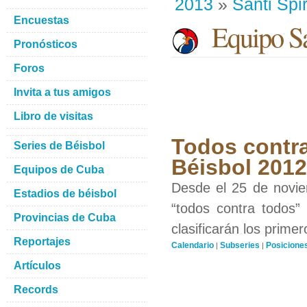
2013
»
Santi Spir
Encuestas
Equipo San
Pronósticos
Foros
Invita a tus amigos
Libro de visitas
Todos contra
Series de Béisbol
Béisbol 201
Equipos de Cuba
Desde el 25 de novie
Estadios de béisbol
“todos contra todos”
Provincias de Cuba
clasificarán los prime
Reportajes
Calendario
Subseries
Posicione
|
|
Artículos
Records