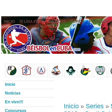
INICIO
IV LIGA ELITE
NOTICIAS
FOROS
PRONÓSTIC
Inicio
Noticias
En vivo!!!
Inicio
»
Series
»
Concursos