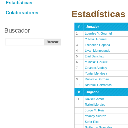
Estadísticas
Estadísticas
Colaboradores
#
Jugador
Buscador
1
Lourdes Y. Gourriel
Yulieski Gourriel
3
Frederich Cepeda
4
Livan Monteagudo
5
Eriel Sanchez
6
Yunieski Gourriel
7
Orlando Acebey
Yunier Mendoza
9
Dunieski Barroso
10
Niorquel Cervantes
#
Jugador
11
Daviel Gomez
Raikel Morales
Jorge M. Ruiz
Yoandy Suarez
Sefer Rios
Guillermo Gonzalez