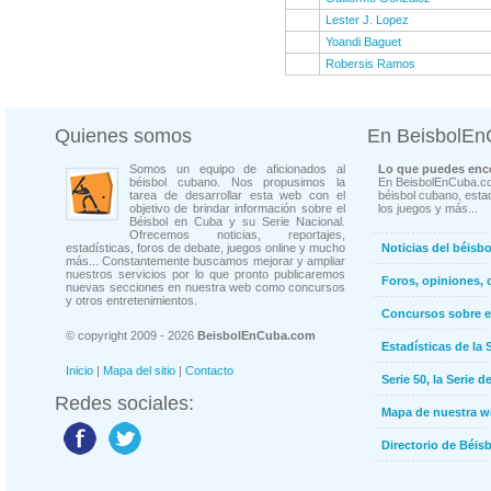
Lester J. Lopez
Yoandi Baguet
Robersis Ramos
Quienes somos
En BeisbolE
Somos un equipo de aficionados al
Lo que puedes enco
béisbol cubano. Nos propusimos la
En BeisbolEnCuba.co
tarea de desarrollar esta web con el
béisbol cubano, estad
objetivo de brindar información sobre el
los juegos y más...
Béisbol en Cuba y su Serie Nacional.
Ofrecemos noticias, reportajes,
estadísticas, foros de debate, juegos online y mucho
Noticias del béisb
más... Constantemente buscamos mejorar y ampliar
nuestros servicios por lo que pronto publicaremos
Foros, opiniones, 
nuevas secciones en nuestra web como concursos
y otros entretenimientos.
Concursos sobre e
© copyright 2009 - 2026
BeisbolEnCuba.com
Estadísticas de la 
Inicio
|
Mapa del sitio
|
Contacto
Serie 50, la Serie d
Redes sociales:
Mapa de nuestra 
Directorio de Béi