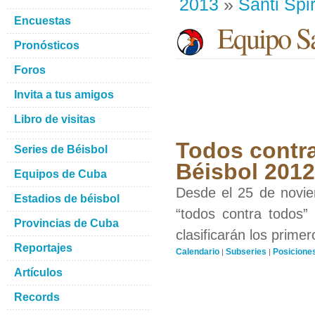
2013
»
Santi Spir
Encuestas
Equipo San
Pronósticos
Foros
Invita a tus amigos
Libro de visitas
Todos contra
Series de Béisbol
Béisbol 201
Equipos de Cuba
Desde el 25 de novie
Estadios de béisbol
“todos contra todos”
Provincias de Cuba
clasificarán los prime
Reportajes
Calendario
Subseries
Posicione
|
|
Artículos
Records