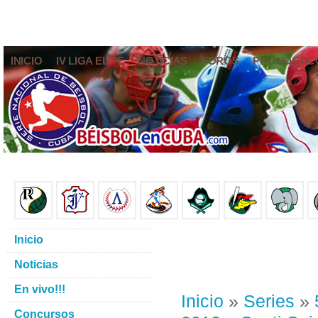
INICIO
IV LIGA ELITE
NOTICIAS
FOROS
PRONÓSTIC
Inicio
Noticias
En vivo!!!
Inicio
»
Series
»
Concursos