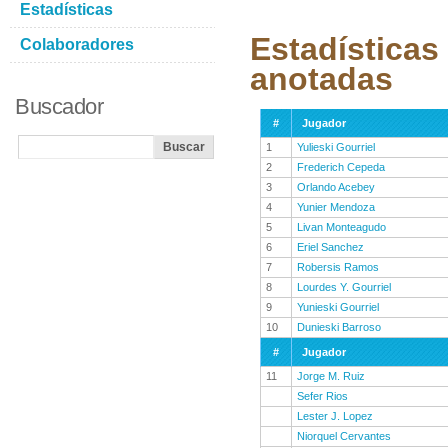
Estadísticas
Estadísticas
Colaboradores
anotadas
Buscador
#
Jugador
1
Yulieski Gourriel
2
Frederich Cepeda
3
Orlando Acebey
4
Yunier Mendoza
5
Livan Monteagudo
6
Eriel Sanchez
7
Robersis Ramos
8
Lourdes Y. Gourriel
9
Yunieski Gourriel
10
Dunieski Barroso
#
Jugador
11
Jorge M. Ruiz
Sefer Rios
Lester J. Lopez
Niorquel Cervantes