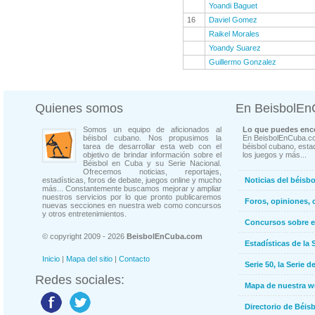
Yoandi Baguet
16
Daviel Gomez
Raikel Morales
Yoandy Suarez
Guillermo Gonzalez
Quienes somos
En BeisbolE
Somos un equipo de aficionados al
Lo que puedes enco
béisbol cubano. Nos propusimos la
En BeisbolEnCuba.co
tarea de desarrollar esta web con el
béisbol cubano, estad
objetivo de brindar información sobre el
los juegos y más...
Béisbol en Cuba y su Serie Nacional.
Ofrecemos noticias, reportajes,
estadísticas, foros de debate, juegos online y mucho
Noticias del béisb
más... Constantemente buscamos mejorar y ampliar
nuestros servicios por lo que pronto publicaremos
Foros, opiniones, 
nuevas secciones en nuestra web como concursos
y otros entretenimientos.
Concursos sobre e
© copyright 2009 - 2026
BeisbolEnCuba.com
Estadísticas de la 
Inicio
|
Mapa del sitio
|
Contacto
Serie 50, la Serie d
Redes sociales:
Mapa de nuestra 
Directorio de Béi